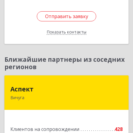
Отправить заявку
Отправить заявку
Показать контакты
Назад
Ближайшие партнеры из соседних
регионов
Аспект
Аспект
Вичуга
155331, Ивановская обл, Вичугский р-н, Вичуга
г, 50 лет Октября ул, дом № 6, этаж 2, пом.9
Подробнее
Клиентов на сопровождении
428