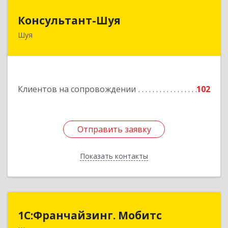
Консультант-Шуя
Консультант-Шуя
Шуя
155900, Ивановская обл, Шуя г, Свердлова ул,
дом № 53-1
Подробнее
Клиентов на сопровождении
102
Отправить заявку
Отправить заявку
Показать контакты
Назад
1С:Франчайзинг. Мобитс
1С:Франчайзинг. Мобитс