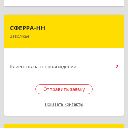
СФЕРРА-НН
СФЕРРА-НН
Заволжье
Подробнее
Клиентов на сопровождении
2
Отправить заявку
Отправить заявку
Показать контакты
Назад