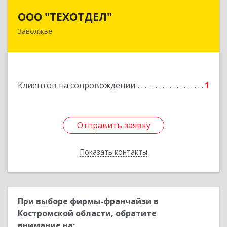
ООО "ТЕХОТДЕЛ"
ООО "ТЕХОТДЕЛ"
Заволжье
Подробнее
Клиентов на сопровождении
1
Отправить заявку
Отправить заявку
Показать контакты
Назад
При выборе фирмы-франчайзи в
Костромской области, обратите
внимание на: