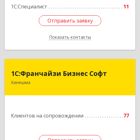
1С:Специалист
11
Отправить заявку
Отправить заявку
Показать контакты
Назад
1С:Франчайзи Бизнес Софт
1С:Франчайзи Бизнес Софт
Кинешма
155800, Ивановская обл, Кинешма г, Жуковская
ул, дом № 10
Подробнее
Клиентов на сопровождении
77