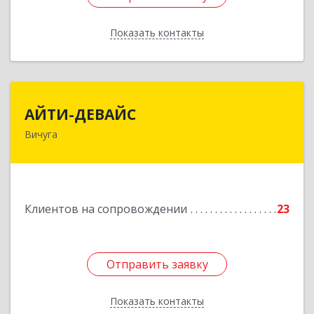
Показать контакты
Назад
АЙТИ-ДЕВАЙС
АЙТИ-ДЕВАЙС
Вичуга
155334, Ивановская обл, г.о. Вичуга, Вичуга г,
Бисирихинская ул, Здание № 81
Подробнее
Клиентов на сопровождении
23
Отправить заявку
Отправить заявку
Показать контакты
Назад