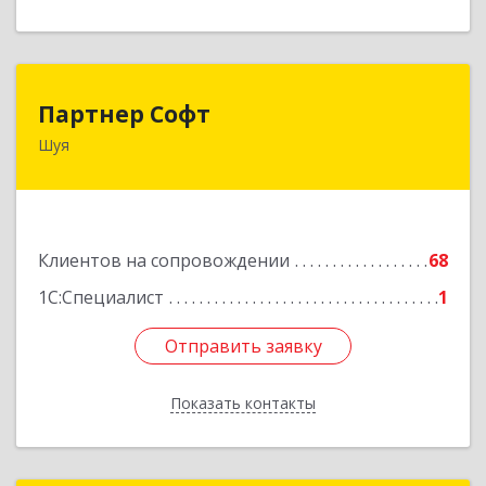
Партнер Софт
Партнер Софт
Шуя
155900, Ивановская обл, Шуйский р-н, Шуя г,
Васильевская ул, дом № 6, оф.2
Подробнее
Клиентов на сопровождении
68
1С:Специалист
1
Отправить заявку
Отправить заявку
Показать контакты
Назад