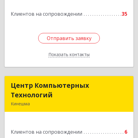
Подробнее
Клиентов на сопровождении
35
Отправить заявку
Отправить заявку
Показать контакты
Назад
Центр Компьютерных
Центр Компьютерных
Технологий
Технологий
Кинешма
155800, Ивановская обл, Кинешма г, Вичугская
ул, дом № 106
Клиентов на сопровождении
6
Подробнее