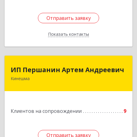
Отправить заявку
Отправить заявку
Показать контакты
Назад
ИП Першанин Артем Андреевич
ИП Першанин Артем Андреевич
Кинешма
Подробнее
Клиентов на сопровождении
9
Отправить заявку
Отправить заявку