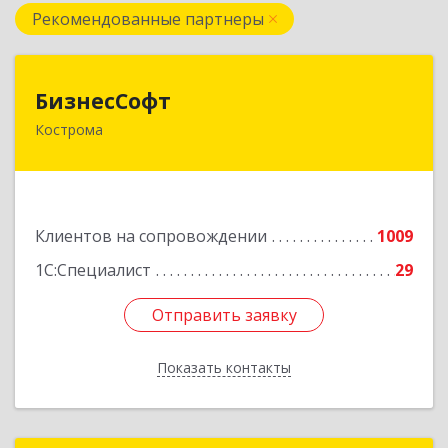
Рекомендованные партнеры
БизнесСофт
БизнесСофт
Кострома
156016, Костромская обл, Кострома г,
Профсоюзная ул, дом № 14а, пом.1, каб. 3
Подробнее
Клиентов на сопровождении
1009
1С:Специалист
29
Отправить заявку
Отправить заявку
Показать контакты
Назад