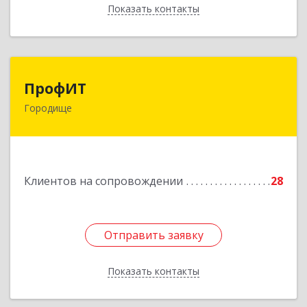
Показать контакты
Назад
ПрофИТ
ПрофИТ
Городище
442310, Пензенская обл, Городищенский р-н,
Городище г, Комсомольская ул, дом № 29, оф.20
Подробнее
Клиентов на сопровождении
28
Отправить заявку
Отправить заявку
Показать контакты
Назад