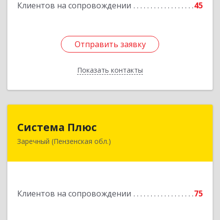
Клиентов на сопровождении
45
Отправить заявку
Отправить заявку
Показать контакты
Назад
Система Плюс
Система Плюс
Заречный (Пензенская обл.)
442960, Пензенская обл, Заречный г,
Комсомольская ул, дом № 1-205
Подробнее
Клиентов на сопровождении
75