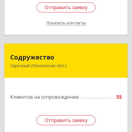
Отправить заявку
Отправить заявку
Показать контакты
Назад
Содружество
Содружество
Заречный (Пензенская обл.)
442962, Пензенская обл, Заречный г,
Промышленная ул, дом № 25
Подробнее
Клиентов на сопровождении
55
Отправить заявку
Отправить заявку