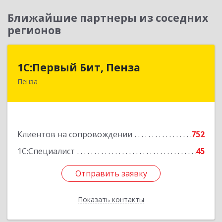
Ближайшие партнеры из соседних
регионов
1С:Первый Бит, Пенза
1С:Первый Бит, Пенза
Пенза
440000, Пензенская обл, Пенза г, Московская
ул, дом № 15, пом.1
Подробнее
Клиентов на сопровождении
752
1С:Специалист
45
Отправить заявку
Отправить заявку
Показать контакты
Назад