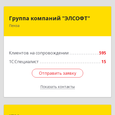
Группа компаний "ЭЛСОФТ"
Группа компаний "ЭЛСОФТ"
Пенза
440020, Пензенская обл, Пенза г, Суворова ул,
дом № 145, корпус а, оф.41
Подробнее
Клиентов на сопровождении
595
1С:Специалист
15
Отправить заявку
Отправить заявку
Показать контакты
Назад
ITМастер