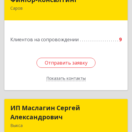
Саров
607190, Нижегородская обл, Саров г,
Куйбышева ул, дом № 11
Подробнее
Клиентов на сопровождении
9
Отправить заявку
Отправить заявку
Показать контакты
Назад
ИП Маслагин Сергей
ИП Маслагин Сергей
Александрович
Александрович
Выкса
607060, Нижегородская обл, , Выкса г, Красная