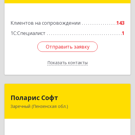
Подробнее
Клиентов на сопровождении
143
1С:Специалист
1
Отправить заявку
Отправить заявку
Показать контакты
Назад
Поларис Софт
Поларис Софт
Заречный (Пензенская обл.)
442960, Пензенская обл, Заречный г,
В.В.Демакова проезд, дом № 5, кв.303
Подробнее