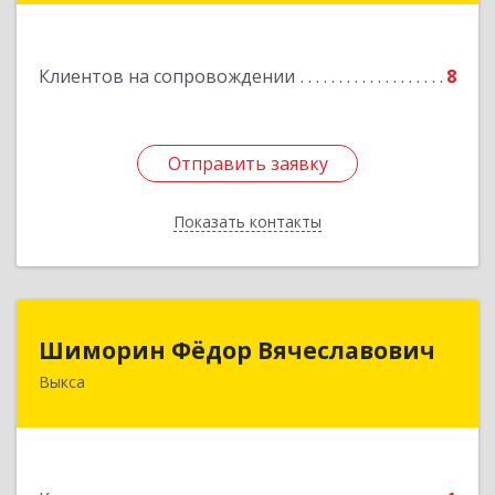
пл., 16/61
Клиентов на сопровождении
8
Подробнее
Отправить заявку
Отправить заявку
Показать контакты
Назад
Шиморин Фёдор Вячеславович
Шиморин Фёдор Вячеславович
Выкса
Подробнее