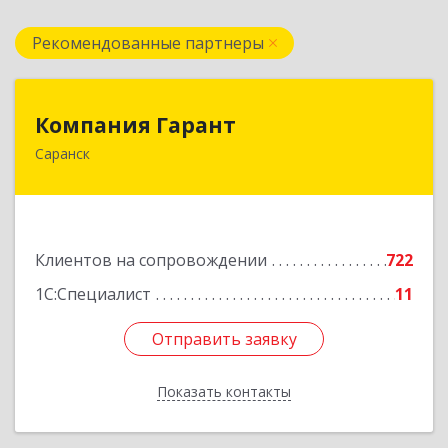
Рекомендованные партнеры
Компания Гарант
Компания Гарант
Саранск
430005, Мордовия Респ, Саранск г,
Большевистская ул, дом № 60, этаж 4 оф.7
Подробнее
Клиентов на сопровождении
722
1С:Специалист
11
Отправить заявку
Отправить заявку
Показать контакты
Назад