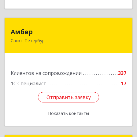
Амбер
Амбер
Санкт-Петербург
191119, Санкт-Петербург г, Правды ул, дом №
16
Подробнее
Клиентов на сопровождении
337
1С:Специалист
17
Отправить заявку
Отправить заявку
Показать контакты
Назад