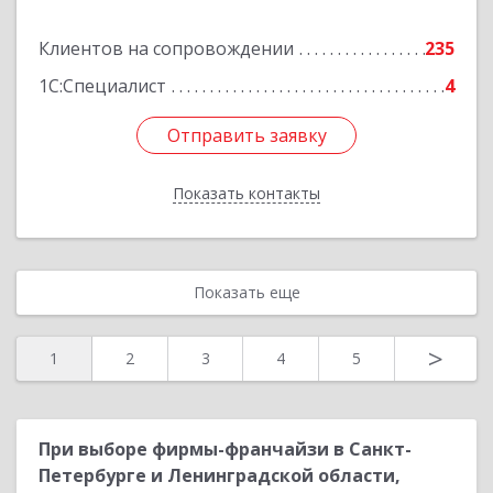
Подробнее
Клиентов на сопровождении
235
1С:Специалист
4
Отправить заявку
Отправить заявку
Показать контакты
Назад
Показать еще
>
1
2
3
4
5
При выборе фирмы-франчайзи в Санкт-
Петербурге и Ленинградской области,