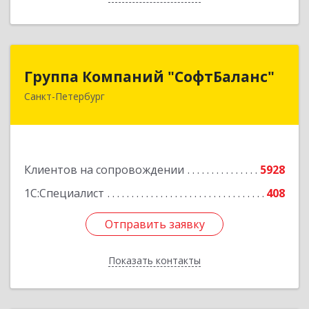
Группа Компаний "СофтБаланс"
Группа Компаний "СофтБаланс"
Санкт-Петербург
195112, Санкт-Петербург г, Заневский пр-кт,
дом № 30, корпус 2, литера А
Подробнее
Клиентов на сопровождении
5928
1С:Специалист
408
Отправить заявку
Отправить заявку
Показать контакты
Назад