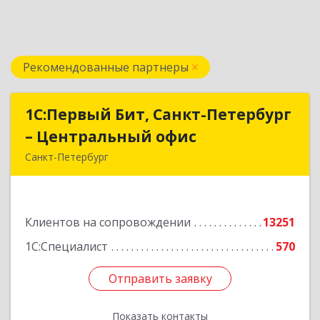
Рекомендованные партнеры
1С:Первый Бит, Санкт-Петербург
1С:Первый Бит, Санкт-Петербург
– Центральный офис
– Центральный офис
Санкт-Петербург
г.Санкт-Петербург, Невский проспект, 10
Подробнее
Клиентов на сопровождении
13251
1С:Специалист
570
Отправить заявку
Отправить заявку
Показать контакты
Назад