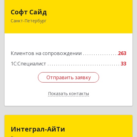
Софт Сайд
Софт Сайд
Санкт-Петербург
190020, Санкт-Петербург г, Рижский пр, дом №
58, оф.301
Подробнее
Клиентов на сопровождении
263
1С:Специалист
33
Отправить заявку
Отправить заявку
Показать контакты
Назад
Интеграл-АйТи
Интеграл-АйТи