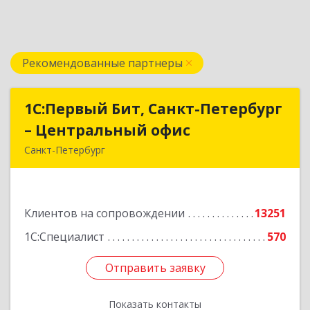
Рекомендованные партнеры
1С:Первый Бит, Санкт-Петербург
1С:Первый Бит, Санкт-Петербург
– Центральный офис
– Центральный офис
Санкт-Петербург
г.Санкт-Петербург, Невский проспект, 10
Подробнее
Клиентов на сопровождении
13251
1С:Специалист
570
Отправить заявку
Отправить заявку
Показать контакты
Назад