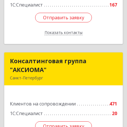
Подробнее
1С:Специалист
167
Отправить заявку
Отправить заявку
Показать контакты
Назад
Консалтинговая группа
Консалтинговая группа
"АКСИОМА"
"АКСИОМА"
Санкт-Петербург
197374, Санкт-Петербург г, Мебельная ул, дом
№ 12, корпус 1, литер А, пом.20Н, оф. 145
Клиентов на сопровождении
471
Подробнее
1С:Специалист
20
Отправить заявку
Отправить заявку