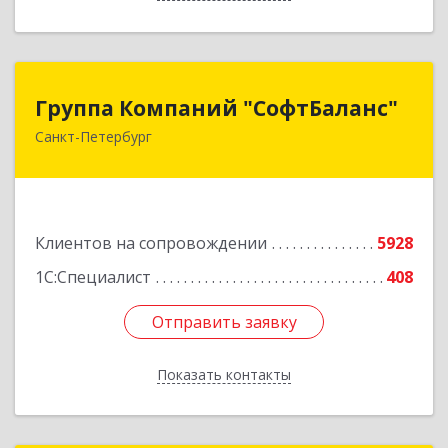
Группа Компаний "СофтБаланс"
Группа Компаний "СофтБаланс"
Санкт-Петербург
195112, Санкт-Петербург г, Заневский пр-кт,
дом № 30, корпус 2, литера А
Подробнее
Клиентов на сопровождении
5928
1С:Специалист
408
Отправить заявку
Отправить заявку
Показать контакты
Назад