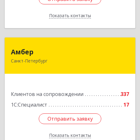
Показать контакты
Назад
Амбер
Амбер
Санкт-Петербург
191119, Санкт-Петербург г, Правды ул, дом №
16
Подробнее
Клиентов на сопровождении
337
1С:Специалист
17
Отправить заявку
Отправить заявку
Показать контакты
Назад