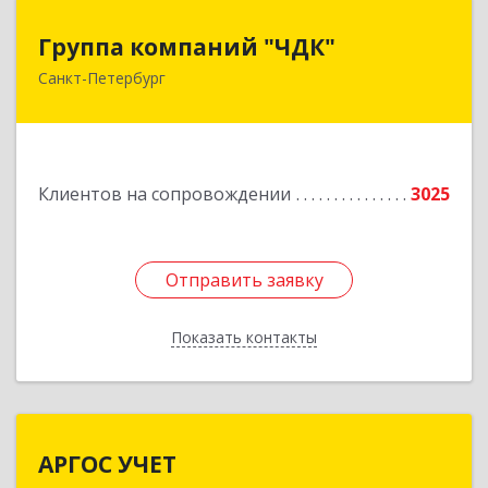
Группа компаний "ЧДК"
Группа компаний "ЧДК"
Санкт-Петербург
191119, Санкт-Петербург г, вн.тер.г.
муниципальный округ Владимирский округ,
Лиговский пр-кт, дом № 123, литера А, пом.5-Н
Подробнее
Клиентов на сопровождении
3025
Отправить заявку
Отправить заявку
Показать контакты
Назад
АРГОС УЧЕТ
АРГОС УЧЕТ