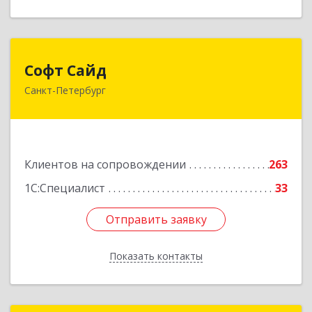
Софт Сайд
Софт Сайд
Санкт-Петербург
190020, Санкт-Петербург г, Рижский пр, дом №
58, оф.301
Подробнее
Клиентов на сопровождении
263
1С:Специалист
33
Отправить заявку
Отправить заявку
Показать контакты
Назад