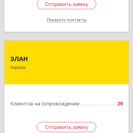
Отправить заявку
Отправить заявку
Показать контакты
Назад
ЭЛАН
ЭЛАН
187110, Ленинградская обл, Кириши г, Ленина
Кириши
пр-кт, дом № 45, оф.4-9
Подробнее
Клиентов на сопровождении
29
Отправить заявку
Отправить заявку