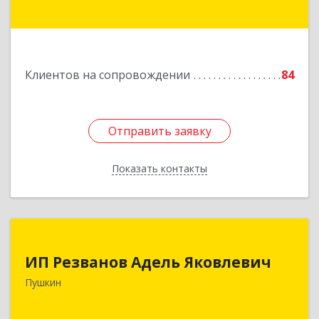
Подробнее
Клиентов на сопровождении
84
Отправить заявку
Отправить заявку
Показать контакты
Назад
ИП Резванов Адель Яковлевич
ИП Резванов Адель Яковлевич
196602, Санкт-Петербург г, Пушкин г, Красной
Пушкин
Звезды ул, дом № 17/9, литера А, кв.2