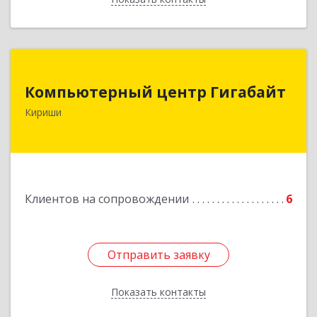
Компьютерный центр Гигабайт
Компьютерный центр Гигабайт
187110, Ленинградская обл, Кириши г,
Кириши
Нефтехимиков ул, дом № 31
Подробнее
Клиентов на сопровождении
6
Отправить заявку
Отправить заявку
Показать контакты
Назад