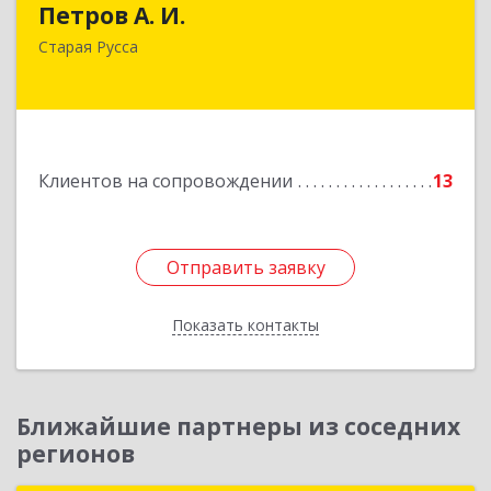
Петров А. И.
Старая Русса, пер.Волотовский, д.23
Старая Русса
Подробнее
Клиентов на сопровождении
13
Отправить заявку
Отправить заявку
Показать контакты
Назад
Ближайшие партнеры из соседних
регионов