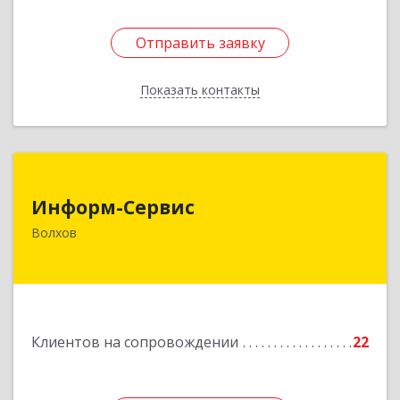
Отправить заявку
Отправить заявку
Показать контакты
Назад
Информ-Сервис
Информ-Сервис
187400, Ленинградская обл, Волхов г,
Волхов
Волховский пр-кт, дом № 7
Подробнее
Клиентов на сопровождении
22