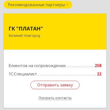
Рекомендованные партнеры
ГК "ПЛАТАН"
ГК "ПЛАТАН"
173003, Новгородская обл, Великий Новгород
Великий Новгород
г, Большая Санкт-Петербургская ул, дом № 80,
оф.17
Подробнее
Клиентов на сопровождении
258
1С:Специалист
22
Отправить заявку
Отправить заявку
Показать контакты
Назад