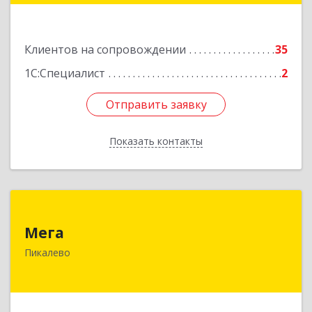
Подробнее
Клиентов на сопровождении
35
1С:Специалист
2
Отправить заявку
Отправить заявку
Показать контакты
Назад
Мега
Мега
187600, Ленинградская обл, Пикалево г,
Пикалево
Заводская ул, дом № 10
Подробнее