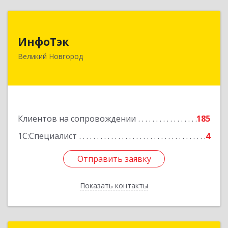
ИнфоТэк
ИнфоТэк
173003, Новгородская обл, Великий Новгород
Великий Новгород
г, Великая ул, дом № 22
Подробнее
Клиентов на сопровождении
185
1С:Специалист
4
Отправить заявку
Отправить заявку
Показать контакты
Назад