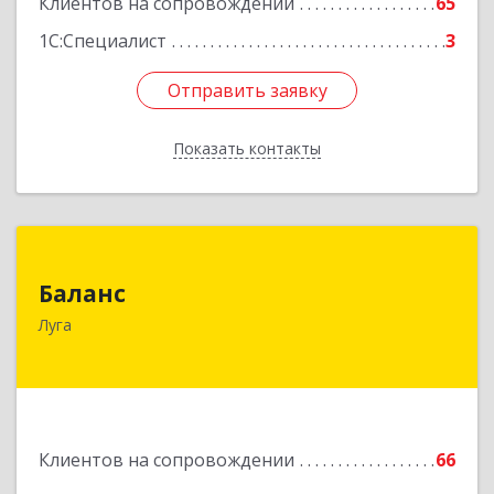
Клиентов на сопровождении
65
1С:Специалист
3
Отправить заявку
Отправить заявку
Показать контакты
Назад
Баланс
Баланс
188230, Ленинградская обл, Луга г, Урицкого
Луга
пр-кт, дом № 77а
Подробнее
Клиентов на сопровождении
66