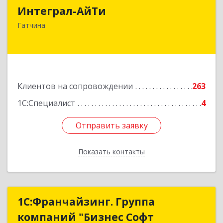
Интеграл-АйТи
188300, Ленинградская обл, Гатчинский р-н,
Гатчина
Гатчина г, 25 Октября пр-кт, дом № 42, литера
А, оф.412
Подробнее
Клиентов на сопровождении
263
1С:Специалист
4
Отправить заявку
Отправить заявку
Показать контакты
Назад
1С:Франчайзинг. Группа
1С:Франчайзинг. Группа
компаний "Бизнес Софт
компаний "Бизнес Софт