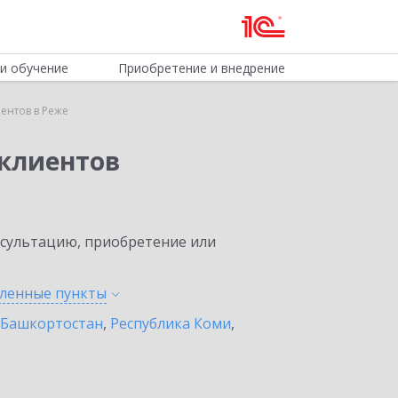
и обучение
Приобретение и внедрение
ентов в Реже
клиентов
нсультацию, приобретение или
еленные
пункты
 Башкортостан
,
Республика Коми
,