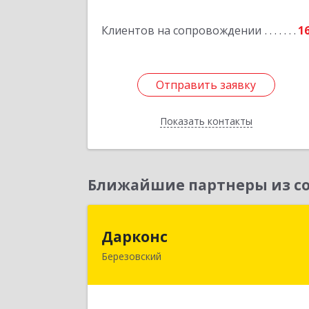
Клиентов на сопровождении
1
Подробне
Отправить заявку
Отправить заявку
Показать контакты
Назад
Ближайшие партнеры из со
Даркон
Дарконс
Березовский
623700, Свердловская обл
Березовский г, Строителей ул, дом 
4, оф.41