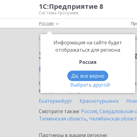
1С:Предприятие 8
Система программ
Россия
Пр
Главная
Сервисы ИТС
Премиальная поддержка
Информация на сайте будет
отображаться для региона
Заказать Премиальн
Россия
в Реже
Да, все верно
Ознакомьтесь с информационными карт
Выбрать другой
внедрение продукта.
Екатеринбург
Краснотурьинск
Нов
Смотрите также:
Россия
,
Свердловская 
Тюменская область
,
Челябинская облас
Партнеры в вашем регионе: