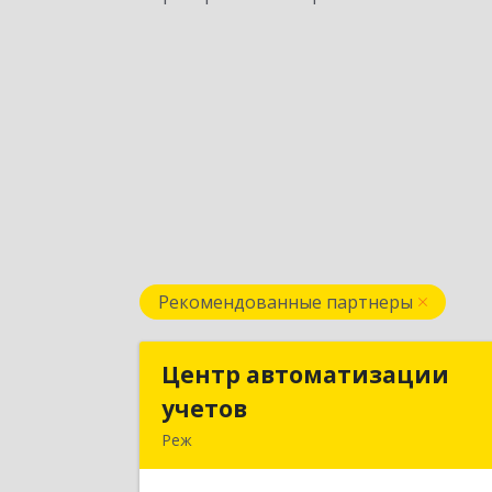
Рекомендованные партнеры
Центр автоматизации
Центр автоматизаци
учетов
учето
Реж
623750, Свердловская обл, Режевско
р-н, Реж г, Энгельса ул, дом № 6 