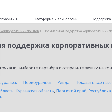
ограммы 1С
Платформа и технологии
Поддержка 
 корпоративных клиентов
Премиальная поддержка корпоративных кли
ая поддержка корпоративных 
очками, выберите партнёра и отправьте заявку на ко
оуральск
Первоуральск
Ревда
Показать все нас
область
,
Курганская область
,
Пермский край
,
Республика
ть