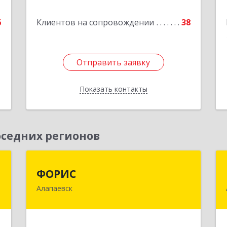
Подробнее
6
Клиентов на сопровождении
38
е
Отправить заявку
Отправить заявку
Показать контакты
Назад
седних регионов
с
ФОРИС
ФОРИС
Алапаевск
,
624601, Свердловская обл, Алапаевск
№
г, Ленина ул, дом № 9
8