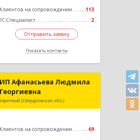
Подробнее
Клиентов на сопровождении
113
1С:Специалист
2
Отправить заявку
Отправить заявку
Показать контакты
Назад
ИП Афанасьева Людмила
ИП Афанасьева Людмила
Георгиевна
Георгиевна
Заречный (Свердловская обл.)
624250, Свердловская обл, Заречный
г, Алещенкова ул, дом № 4, кв.46
Клиентов на сопровождении
69
Подробнее