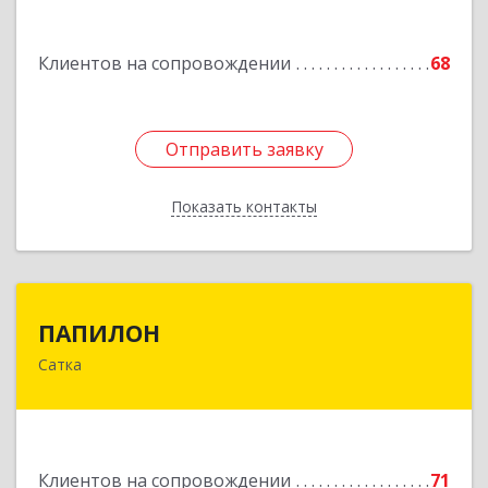
Подробнее
Клиентов на сопровождении
68
Отправить заявку
Отправить заявку
Показать контакты
Назад
ПАПИЛОН
ПАПИЛОН
Сатка
456910, Челябинская обл, Саткинский р-н, г
Сатка, ул Индустриальная, д.18
Подробнее
Клиентов на сопровождении
71