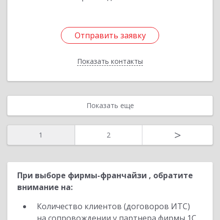
Отправить заявку
Отправить заявку
Показать контакты
Назад
Показать еще
>
1
2
При выборе фирмы-франчайзи , обратите
внимание на:
Количество клиентов (договоров ИТС)
на сопровождении у партнера фирмы 1С.