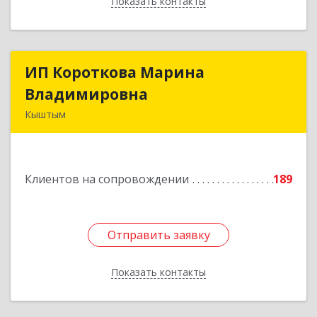
Показать контакты
Назад
ИП Короткова Марина
ИП Короткова Марина
Владимировна
Владимировна
Кыштым
456870, Челябинская обл, Кыштым г,
Красноармейская ул, дом № 25
Клиентов на сопровождении
189
Подробнее
Отправить заявку
Отправить заявку
Показать контакты
Назад