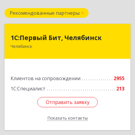
Рекомендованные партнеры
1С:Первый Бит, Челябинск
1С:Первый Бит, Челябинск
Челябинск
454084, Челябинская обл, Челябинск г,
Каслинская ул, дом № 77, оф.109
Подробнее
Клиентов на сопровождении
2955
1С:Специалист
213
Отправить заявку
Отправить заявку
Показать контакты
Назад