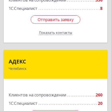
Клиентов на сопровождении
336
Подробнее
1С:Специалист
8
Отправить заявку
Отправить заявку
Показать контакты
Назад
АДЕКС
АДЕКС
Челябинск
454080, Челябинская обл, Челябинск г, Смирных
ул, дом № 15А, пом.51
Подробнее
Клиентов на сопровождении
260
1С:Специалист
20