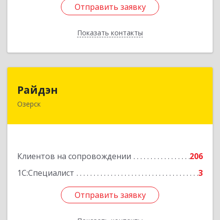
Отправить заявку
Отправить заявку
Показать контакты
Назад
Райдэн
Райдэн
Озерск
456783, Челябинская обл, Озерск г, Ленина пр-
кт, дом № 90
Подробнее
Клиентов на сопровождении
206
1С:Специалист
3
Отправить заявку
Отправить заявку