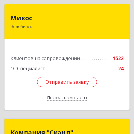
Микос
Микос
Челябинск
454126, Челябинская обл, Челябинск г,
Энтузиастов ул, дом № 28, корпус А, этаж 1
Подробнее
Клиентов на сопровождении
1522
1С:Специалист
24
Отправить заявку
Отправить заявку
Показать контакты
Назад
Компания "Сканд"
Компания "Сканд"