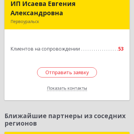
ИП Исаева Евгения
ИП Исаева Евгения
Александровна
Александровна
Первоуральск
Подробнее
Клиентов на сопровождении
53
Отправить заявку
Отправить заявку
Показать контакты
Назад
Ближайшие партнеры из соседних
регионов