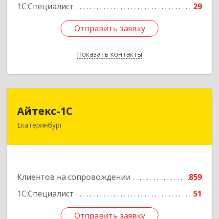
1С:Специалист
29
Отправить заявку
Отправить заявку
Показать контакты
Назад
Айтекс-1С
Айтекс-1С
Екатеринбург
620041, Свердловская обл, Екатеринбург г,
Маяковского ул, дом № 25А, оф.1206
Подробнее
Клиентов на сопровождении
859
1С:Специалист
51
Отправить заявку
Отправить заявку