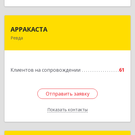
АРРАКАСТА
АРРАКАСТА
Ревда
623286, Свердловская обл, Ревда г, Азина ул,
Здание № 83, оф.3
Подробнее
Клиентов на сопровождении
61
Отправить заявку
Отправить заявку
Показать контакты
Назад