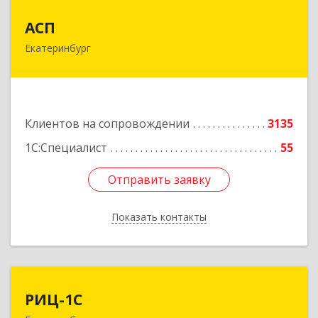
АСП
АСП
Екатеринбург
620075, Свердловская обл, Екатеринбург г,
Карла Либкнехта ул, строение 22, оф.521
Подробнее
Клиентов на сопровождении
3135
1С:Специалист
55
Отправить заявку
Отправить заявку
Показать контакты
Назад
РИЦ-1С
РИЦ-1С