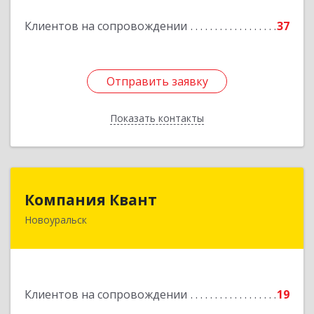
Подробнее
Клиентов на сопровождении
37
Отправить заявку
Отправить заявку
Показать контакты
Назад
Компания Квант
Компания Квант
Новоуральск
624130, Свердловская обл, Новоуральск г,
Автозаводская ул, дом № 11, кв.3
Подробнее
Клиентов на сопровождении
19