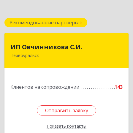
Рекомендованные партнеры
ИП Овчинникова С.И.
ИП Овчинникова С.И.
Первоуральск
623119, Свердловская обл, Первоуральск г,
Береговая ул, дом № 5Б, кв.160
Подробнее
Клиентов на сопровождении
143
Отправить заявку
Отправить заявку
Показать контакты
Назад