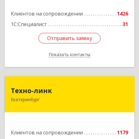
Подробнее
Клиентов на сопровождении
1426
1С:Специалист
31
Отправить заявку
Отправить заявку
Показать контакты
Назад
Техно-линк
Техно-линк
Екатеринбург
620000, Свердловская обл, Екатеринбург г,
Основинская ул, строение 10, оф.1116
Подробнее
Клиентов на сопровождении
1179