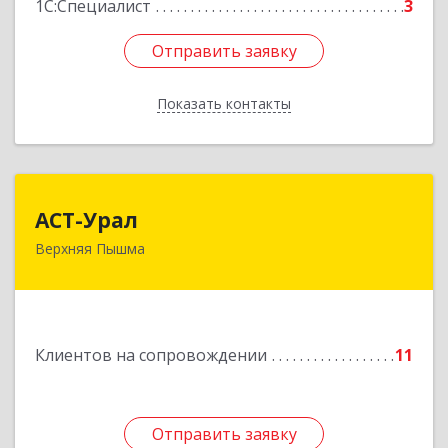
1С:Специалист
3
Отправить заявку
Отправить заявку
Показать контакты
Назад
АСТ-Урал
АСТ-Урал
Верхняя Пышма
624090, Свердловская обл, Верхняя Пышма г,
Уральских рабочих ул, дом № 45А - 76
Подробнее
Клиентов на сопровождении
11
Отправить заявку
Отправить заявку