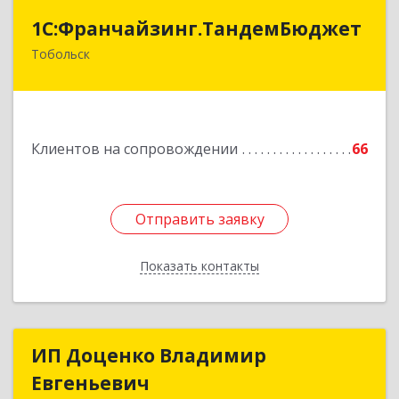
1С:Франчайзинг.ТандемБюджет
1С:Франчайзинг.ТандемБюджет
Тобольск
Подробнее
Клиентов на сопровождении
66
Отправить заявку
Отправить заявку
Показать контакты
Назад
ИП Доценко Владимир
ИП Доценко Владимир
Евгеньевич
Евгеньевич