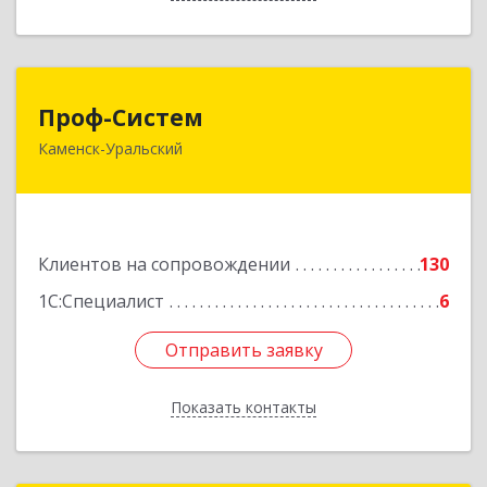
Проф-Систем
Проф-Систем
Каменск-Уральский
623406, Свердловская обл, Каменск-Уральский
г, Уральская ул, дом № 43, пом.110
Подробнее
Клиентов на сопровождении
130
1С:Специалист
6
Отправить заявку
Отправить заявку
Показать контакты
Назад