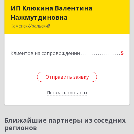
ИП Клюкина Валентина
ИП Клюкина Валентина
Нажмутдиновна
Нажмутдиновна
Каменск-Уральский
623404, Свердловская обл, Каменск-Уральский
г, Крылова ул, дом № 19б, оф.2
Клиентов на сопровождении
5
Подробнее
Отправить заявку
Отправить заявку
Показать контакты
Назад
Ближайшие партнеры из соседних
регионов