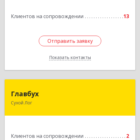
Подробнее
Клиентов на сопровождении
13
Отправить заявку
Отправить заявку
Показать контакты
Назад
Главбух
Главбух
Сухой Лог
624800, Свердловская обл, Сухой Лог г,
Артиллеристов ул, дом № 41, кв.28
Подробнее
Клиентов на сопровождении
2