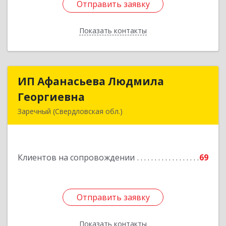
Отправить заявку
Отправить заявку
Показать контакты
Назад
ИП Афанасьева Людмила
ИП Афанасьева Людмила
Георгиевна
Георгиевна
Заречный (Свердловская обл.)
624250, Свердловская обл, Заречный г,
Алещенкова ул, дом № 4, кв.46
Клиентов на сопровождении
69
Подробнее
Отправить заявку
Отправить заявку
Показать контакты
Назад