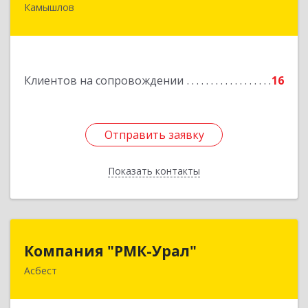
Камышлов
624860, Свердловская обл, Камышлов г, Ленина
ул, дом № 20
Подробнее
Клиентов на сопровождении
16
Отправить заявку
Отправить заявку
Показать контакты
Назад
Компания "РМК-Урал"
Компания "РМК-Урал"
Асбест
624260, Свердловская обл, Асбест г,
Ленинградская ул, дом № 1а, оф. 106