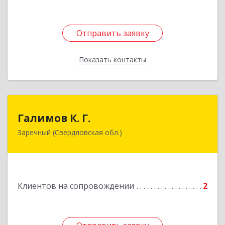
Отправить заявку
Отправить заявку
Показать контакты
Назад
Галимов К. Г.
Галимов К. Г.
Заречный (Свердловская обл.)
Свердловская обл, г. Заречный, ул. Кузнецова,
д.24, оф.72
Подробнее
Клиентов на сопровождении
2