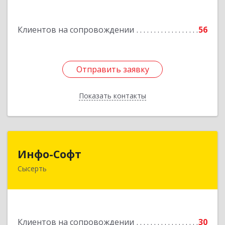
Курчатова ул, дом № 27/2, кв.57
Клиентов на сопровождении
56
Подробнее
Отправить заявку
Отправить заявку
Показать контакты
Назад
Инфо-Софт
Инфо-Софт
Сысерть
624021, Свердловская обл, Сысерть г, Коммуны
ул, дом № 39, кв.13
Подробнее
Клиентов на сопровождении
30