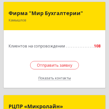
Фирма "Мир Бухгалтерии"
Фирма "Мир Бухгалтерии"
Камышлов
624860, Свердловская обл, Камышлов г,
Советская ул, дом № 7
Подробнее
Клиентов на сопровождении
108
Отправить заявку
Отправить заявку
Показать контакты
Назад
РЦПР «Микролайн»
РЦПР «Микролайн»