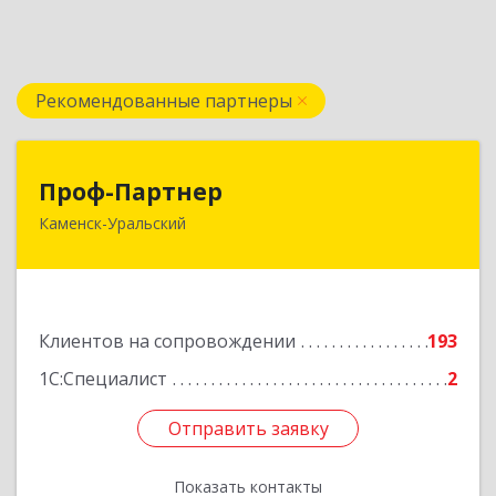
Рекомендованные партнеры
Проф-Партнер
Проф-Партнер
Каменск-Уральский
623406, Свердловская обл, Каменск-Уральский
г, Алюминиевая ул, дом № 38
Подробнее
Клиентов на сопровождении
193
1С:Специалист
2
Отправить заявку
Отправить заявку
Показать контакты
Назад