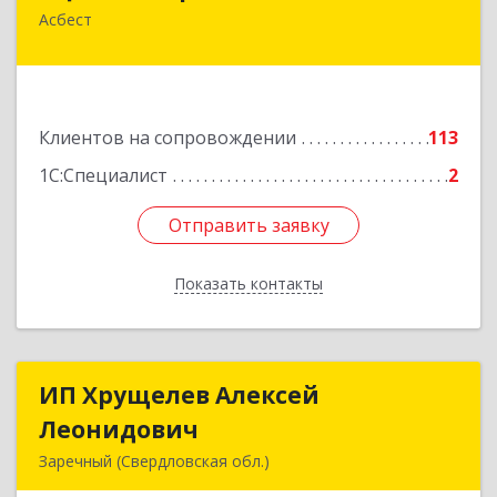
Асбест
624272, Свердловская обл, Асбест г, имени В.И.
Ленина пр-кт, Здание № 29, оф.301
Подробнее
Клиентов на сопровождении
113
1С:Специалист
2
Отправить заявку
Отправить заявку
Показать контакты
Назад
ИП Хрущелев Алексей
ИП Хрущелев Алексей
Леонидович
Леонидович
Заречный (Свердловская обл.)
624250, Свердловская обл, Заречный г,