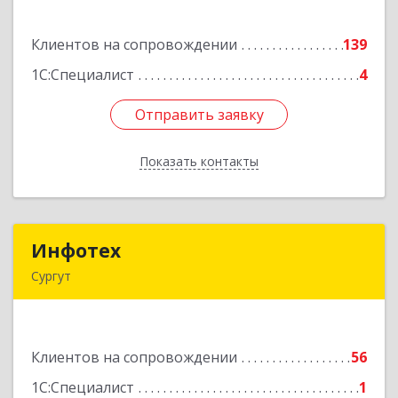
ул., дом № 21/1, каб.313
Клиентов на сопровождении
139
Подробнее
1С:Специалист
4
Отправить заявку
Отправить заявку
Показать контакты
Назад
Инфотех
Инфотех
Сургут
628400, Ханты-Мансийский Автономный округ
- Югра АО, Сургут г, Быстринская ул, дом № 8
Клиентов на сопровождении
56
Подробнее
1С:Специалист
1