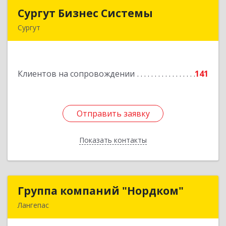
Сургут Бизнес Системы
Сургут Бизнес Системы
Сургут
628406, Ханты-Мансийский Автономный округ
- Югра АО, Сургут г, 30 лет Победы ул, дом №
44, корпус А, оф.304
Клиентов на сопровождении
141
Подробнее
Отправить заявку
Отправить заявку
Показать контакты
Назад
Группа компаний "Нордком"
Группа компаний "Нордком"
Лангепас
628672, Тюменская обл, Лангепас г., Солнечная