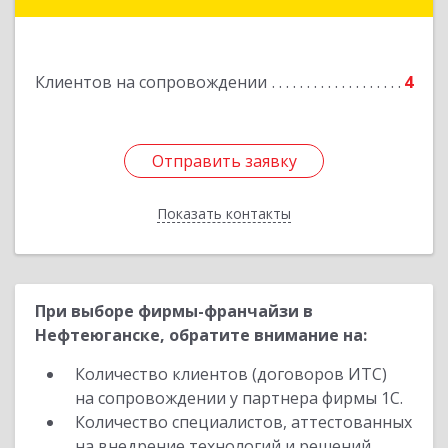
628690, Ханты-Мансийский Автономный округ
- Югра АО, Мегион г, Высокий пгт, Мира ул,
дом № 7, кв.2
Клиентов на сопровождении
4
Подробнее
Отправить заявку
Отправить заявку
Показать контакты
Назад
При выборе фирмы-франчайзи в
Нефтеюганске, обратите внимание на:
Количество клиентов (договоров ИТС)
на сопровождении у партнера фирмы 1С.
Количество специалистов, аттестованных
на внедрение технологий и решений