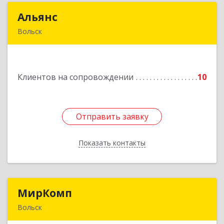
Альянс
Альянс
Вольск
412900, Саратовская обл, Вольск г, Клочкова ул,
дом № 83а
Клиентов на сопровождении
10
Подробнее
Отправить заявку
Отправить заявку
Показать контакты
Назад
МирКомп
МирКомп
Вольск
412900, Саратовская обл, Вольск г,