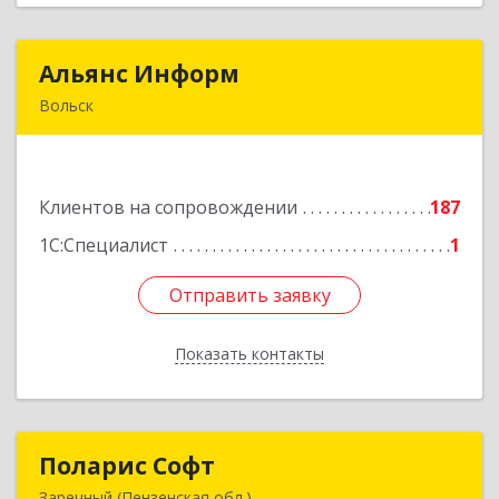
Альянс Информ
Альянс Информ
Вольск
412906, Саратовская обл, Вольск г,
Чернышевского ул, дом № 73А
Клиентов на сопровождении
187
Подробнее
1С:Специалист
1
Отправить заявку
Отправить заявку
Показать контакты
Назад
Поларис Софт
Поларис Софт
Заречный (Пензенская обл.)