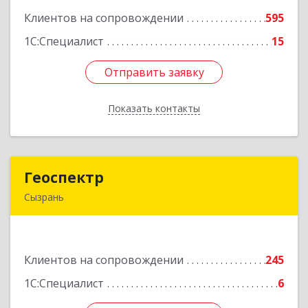
Клиентов на сопровождении
595
Подробнее
1С:Специалист
15
Отправить заявку
Отправить заявку
Показать контакты
Назад
Геоспектр
Геоспектр
Сызрань
446001, Самарская обл, Сызрань г, Кирова ул,
дом № 46
Клиентов на сопровождении
245
Подробнее
1С:Специалист
6