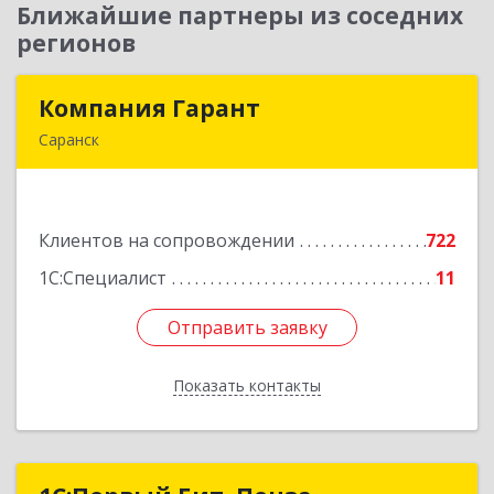
Ближайшие партнеры из соседних
регионов
Компания Гарант
Компания Гарант
Саранск
430005, Мордовия Респ, Саранск г,
Большевистская ул, дом № 60, этаж 4 оф.7
Клиентов на сопровождении
722
Подробнее
1С:Специалист
11
Отправить заявку
Отправить заявку
Показать контакты
Назад