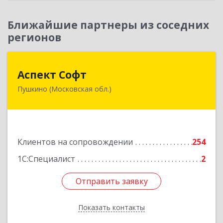
Ближайшие партнеры из соседних
регионов
Аспект Софт
Аспект Софт
Пушкино (Московская обл.)
141205, Московская обл, Пушкинский р-н,
Пушкино г, Московский пр-кт, дом № 44, пом.4
Подробнее
Клиентов на сопровождении
254
1С:Специалист
2
Отправить заявку
Отправить заявку
Показать контакты
Назад