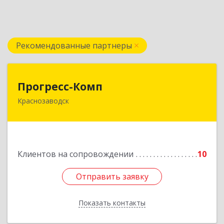
Рекомендованные партнеры
Прогресс-Комп
Прогресс-Комп
Краснозаводск
141321, Московская обл, Сергиево-Посадский
р-н, Краснозаводск г, Новая ул, дом № 8, кв.78
Подробнее
Клиентов на сопровождении
10
Отправить заявку
Отправить заявку
Показать контакты
Назад