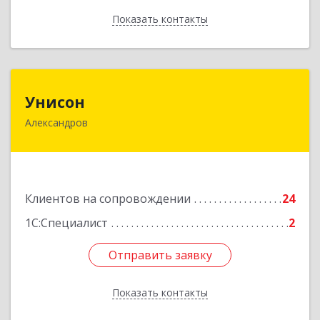
Показать контакты
Назад
Унисон
Унисон
Александров
601650, Владимирская обл, Александровский р-
н, Александров г, Ленина ул, дом № 13,
строение 6, каб.301
Подробнее
Клиентов на сопровождении
24
1С:Специалист
2
Отправить заявку
Отправить заявку
Показать контакты
Назад