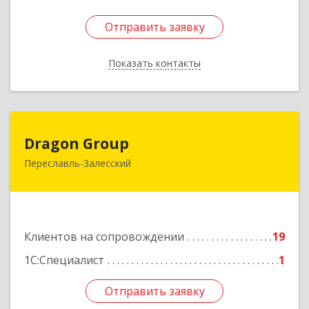
Отправить заявку
Отправить заявку
Показать контакты
Назад
Dragon Group
Dragon Group
Переславль-Залесский
152020, Ярославская обл, Переславль-
Залесский г, Советская ул, дом № 37, оф.304, 307
Подробнее
Клиентов на сопровождении
19
1С:Специалист
1
Отправить заявку
Отправить заявку