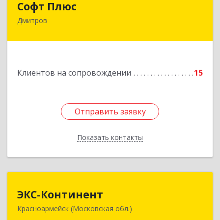
Софт Плюс
Дмитров
141851, Московская обл, г.о. Дмитровский,
Игнатово с, объединения Воин тер, дом № 106
Подробнее
Клиентов на сопровождении
15
Отправить заявку
Отправить заявку
Показать контакты
Назад
ЭКС-Континент
ЭКС-Континент
Красноармейск (Московская обл.)
141292, Московская область, Красноармейск,