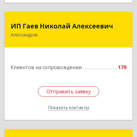
ИП Гаев Николай Алексеевич
ИП Гаев Николай Алексеевич
Александров
601650, Владимирская обл, Александровский р-
н, Александров г, Свердлова ул, дом № 41, кв.57
Подробнее
Клиентов на сопровождении
179
Отправить заявку
Отправить заявку
Показать контакты
Назад