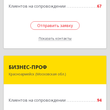
Клиентов на сопровождении
67
Отправить заявку
Отправить заявку
Показать контакты
Назад
БИЗНЕС-ПРОФ
БИЗНЕС-ПРОФ
Красноармейск (Московская обл.)
141290, Московская обл, Красноармейск г,
Чкалова ул, дом № 8, оф.7
Подробнее
Клиентов на сопровождении
94