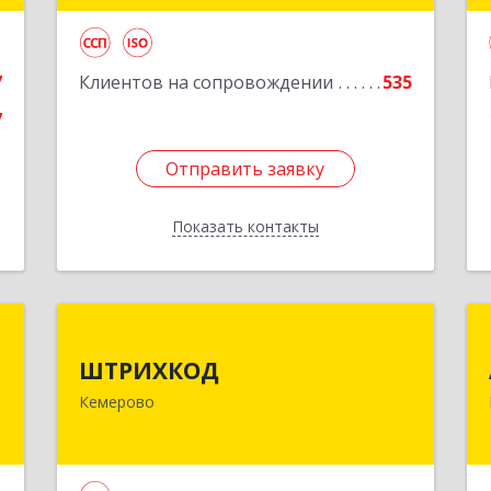
е
Подробнее
7
Клиентов на сопровождении
535
7
Отправить заявку
Отправить заявку
Показать контакты
Назад
и
ШТРИХКОД
я
ШТРИХКОД
650043, Кемеровская область -
"
Кемерово
Кузбасс обл, Кемерово г,
Красноармейская ул, дом № 121
-
,