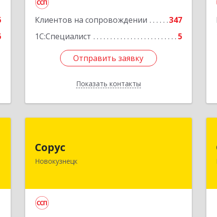
Подробнее
,
1
6
Клиентов на сопровождении
347
6
1С:Специалист
5
е
Отправить заявку
Отправить заявку
Показать контакты
Назад
о
Сорус
Сорус
-
654005, Кемеровская область -
Новокузнецк
я
Кузбасс, Новокузнецк г, Строителей
5
пр-кт, дом № 38, кв.11
е
Подробнее