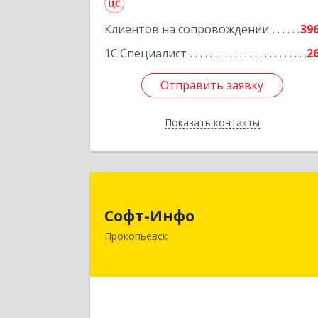
Кемерово г, Мичурина ул, дом № 13А
Клиентов на сопровождении
этаж 3, пом.2, оф.30
39
1С:Специалист
2
Подробне
Отправить заявку
Отправить заявку
Показать контакты
Назад
Софт-Инф
Софт-Инфо
653039, Кемеровская область 
Прокопьевск
Кузбасс, Прокопьевск г, Институтска
ул, дом № 9а, оф.1
Подробне