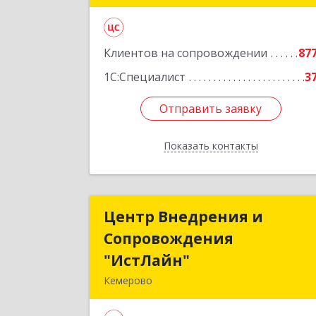
Подробне
Клиентов на сопровождении
87
1С:Специалист
3
Отправить заявку
Отправить заявку
Показать контакты
Назад
Центр Внедрения и
Центр Внедрения 
Сопровождения
Сопровождени
"ИстЛайн"
"ИстЛайн
Кемерово
650000, Кемеровская область 
Кузбасс обл, г.о. Кемеровский