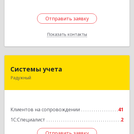
Отправить заявку
Отправить заявку
Показать контакты
Назад
Системы учета
Системы учета
Радужный
628462, Ханты-Мансийский Автономный округ
- Югра АО, Радужный г, 3-й мкр, дом № 1
Подробнее
Клиентов на сопровождении
41
1С:Специалист
2
Отправить заявку
Отправить заявку