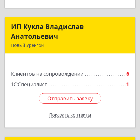
ИП Кукла Владислав
ИП Кукла Владислав
Анатольевич
Анатольевич
Новый Уренгой
629306, Ямало-Ненецкий АО, Новый Уренгой г,
Интернациональная ул, дом № 2, кв.57
Клиентов на сопровождении
6
Подробнее
1С:Специалист
1
Отправить заявку
Отправить заявку
Показать контакты
Назад