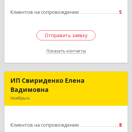
Подробнее
Клиентов на сопровождении
5
Отправить заявку
Отправить заявку
Показать контакты
Назад
ИП Свириденко Елена
ИП Свириденко Елена
Вадимовна
Вадимовна
Ноябрьск
629805, ЯНАО, Тюменская обл., г Ноябрьск,
ул.Магистральная д.65 ,кв.23
Клиентов на сопровождении
8
Подробнее