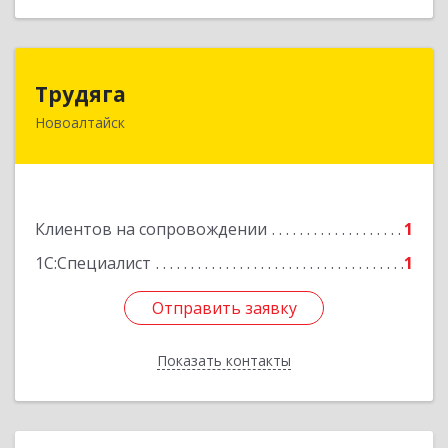
Трудяга
Трудяга
Новоалтайск
658080, Алтайский край, Новоалтайск г,
Прудская ул, дом № 10-21
Подробнее
Клиентов на сопровождении
1
1С:Специалист
1
Отправить заявку
Отправить заявку
Показать контакты
Назад