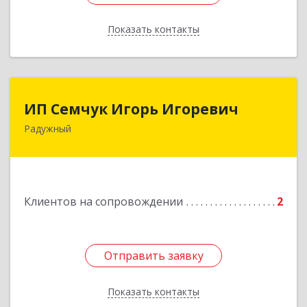
Показать контакты
Назад
ИП Семчук Игорь Игоревич
ИП Семчук Игорь Игоревич
Радужный
628464, ХМАО-Югра, г. Радужный, 1 мкн.,
строение 43
Подробнее
Клиентов на сопровождении
2
Отправить заявку
Отправить заявку
Показать контакты
Назад