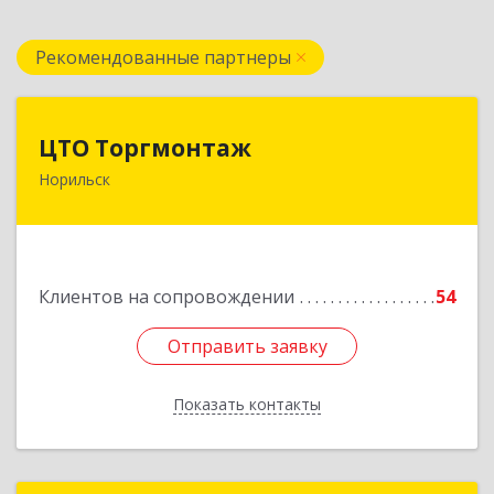
Рекомендованные партнеры
ЦТО Торгмонтаж
ЦТО Торгмонтаж
Норильск
663305, Красноярский край, Норильск г,
Ломоносова ул, дом № 3, оф.2
Подробнее
Клиентов на сопровождении
54
Отправить заявку
Отправить заявку
Показать контакты
Назад