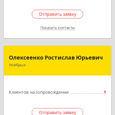
Отправить заявку
Отправить заявку
Показать контакты
Назад
Олексеенко Ростислав Юрьевич
Олексеенко Ростислав Юрьевич
Ноябрьск
629804, Ямало-Ненецкий АО, Ноябрьск г,
УТАДС п, дом № 84, кв.2
Подробнее
Клиентов на сопровождении
1
Отправить заявку
Отправить заявку