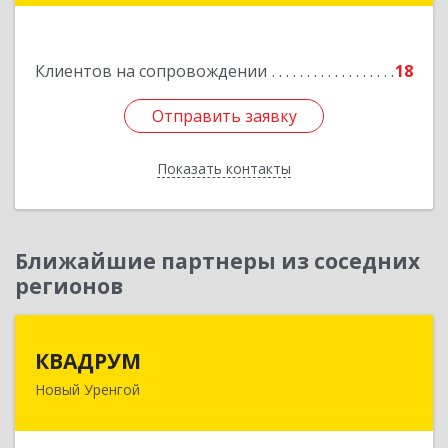
Подробнее
Клиентов на сопровождении
18
Отправить заявку
Отправить заявку
Показать контакты
Назад
Ближайшие партнеры из соседних
регионов
КВАДРУМ
КВАДРУМ
Новый Уренгой
629309, Ямало-Ненецкий АО, Новый Уренгой г,
Северное Кольцо ул, дом № 14