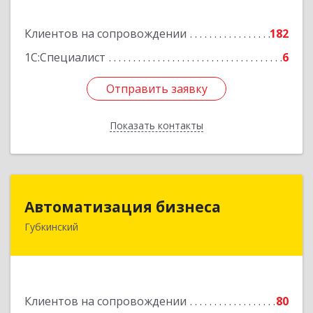
Подробнее
Клиентов на сопровождении
182
1С:Специалист
6
Отправить заявку
Отправить заявку
Показать контакты
Назад
Автоматизация бизнеса
Автоматизация бизнеса
Губкинский
629830, Ямало-Ненецкий АО, Губкинский г,
мкр.6, дом № 5
Подробнее
Клиентов на сопровождении
80