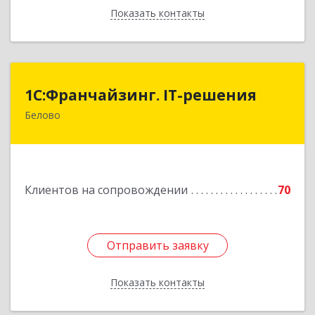
Показать контакты
Назад
1С:Франчайзинг. IT-решения
1С:Франчайзинг. IT-решения
Белово
652600, Кемеровская обл, Белово г,
Железнодорожный пер, дом № 27
Подробнее
Клиентов на сопровождении
70
Отправить заявку
Отправить заявку
Показать контакты
Назад