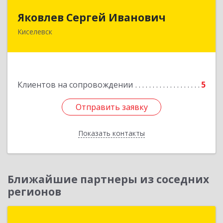
Яковлев Сергей Иванович
Яковлев Сергей Иванович
Киселевск
650002, Кемеровская обл, г.Кемерово, пр-т
Шахтеров, дом № 90, кв.104
Подробнее
Клиентов на сопровождении
5
Отправить заявку
Отправить заявку
Показать контакты
Назад
Ближайшие партнеры из соседних
регионов
АНВИК Софт