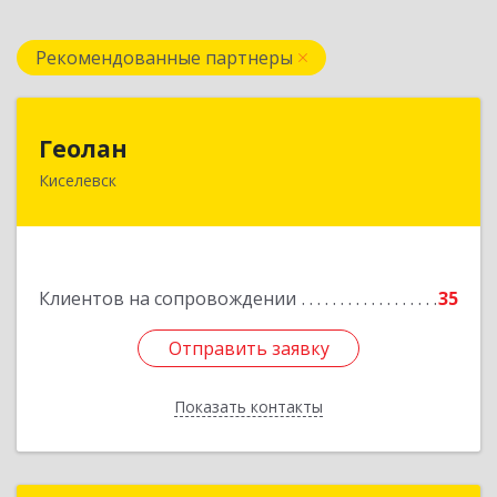
Рекомендованные партнеры
Геолан
Геолан
Киселевск
652700, Кемеровская обл, Киселевск г,
Транспортная ул, дом № 54
Подробнее
Клиентов на сопровождении
35
Отправить заявку
Отправить заявку
Показать контакты
Назад