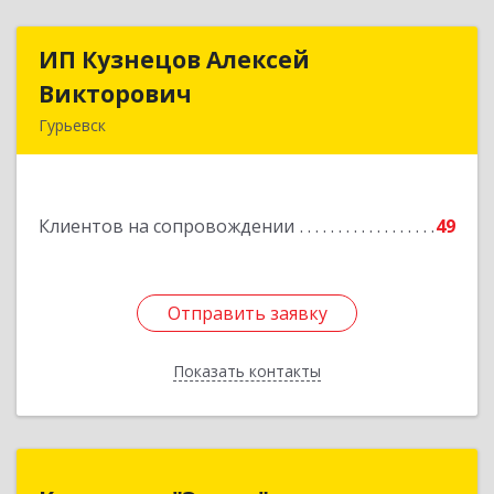
ИП Кузнецов Алексей
ИП Кузнецов Алексей
Викторович
Викторович
Гурьевск
652780, Кемеровская обл, Гурьевский р-н,
Гурьевск г, Суворова ул, дом № 32
Клиентов на сопровождении
49
Подробнее
Отправить заявку
Отправить заявку
Показать контакты
Назад
Компания "Энтер"