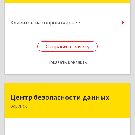
Подробнее
Клиентов на сопровождении
6
Отправить заявку
Отправить заявку
Показать контакты
Назад
Центр безопасности данных
Центр безопасности данных
Заринск
659100, Алтайский край, Заринск г, Таратынова
ул, дом № 11, кв.9
Подробнее