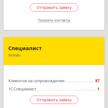
Отправить заявку
Отправить заявку
Показать контакты
Назад
Специалист
Специалист
Белово
Кемеровская обл, Белово г, Ленина ул, дом №
31-2
Подробнее
Клиентов на сопровождении
87
1С:Специалист
1
Отправить заявку
Отправить заявку