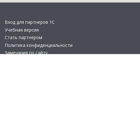
Вход для партнеров 1С
Учебная версия
Стать партнером
Политика конфиденциальности
Замечания по сайту
Другие сайты
Телефон:
+7 (495) 737-92-57
Email:
site_v8@1c.ru
Отдел продаж:
г. Москва
,
улица Селезнёвская, дом 21
© 2026 АО «Группа 1С» (правопреемник «1С»). Все права на сайт
защищены