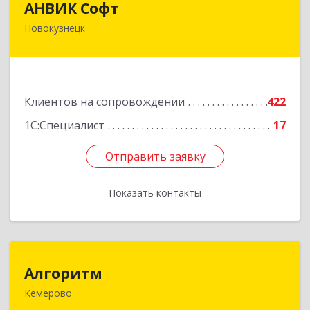
АНВИК Софт
Новокузнецк
654079, Кемеровская область - Кузбасс,
Новокузнецкий г.о, Новокузнецк г,
Куйбышевский р-н, Невского ул, дом № 1, этаж
2
Клиентов на сопровождении
422
Подробнее
1С:Специалист
17
Отправить заявку
Отправить заявку
Показать контакты
Назад
Алгоритм
Алгоритм
Кемерово
650043, Кемеровская обл, Кемерово г,