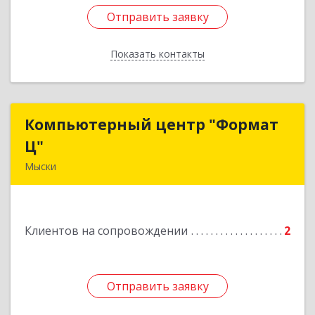
Отправить заявку
Отправить заявку
Показать контакты
Назад
Компьютерный центр "Формат
Компьютерный центр "Формат
Ц"
Ц"
Мыски
652840, Кемеровская обл, Мыски г, Вахрушева
ул, д. 7, кв. 48
Клиентов на сопровождении
2
Подробнее
Отправить заявку
Отправить заявку