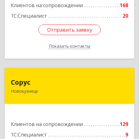
Подробнее
Клиентов на сопровождении
168
1С:Специалист
20
Отправить заявку
Отправить заявку
Показать контакты
Назад
Сорус
Сорус
Новокузнецк
654005, Кемеровская область - Кузбасс,
Новокузнецк г, Строителей пр-кт, дом № 38,
кв.11
Подробнее
Клиентов на сопровождении
129
1С:Специалист
9