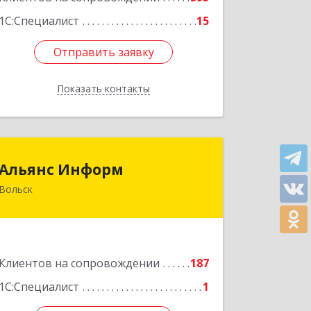
Подробнее
1С:Специалист
15
Отправить заявку
Отправить заявку
Показать контакты
Назад
Альянс Информ
Альянс Информ
Вольск
412906, Саратовская обл, Вольск г,
Чернышевского ул, дом № 73А
Подробнее
Клиентов на сопровождении
187
1С:Специалист
1