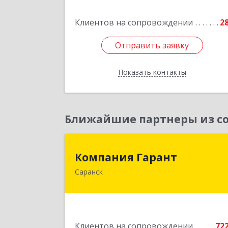
Подробне
Клиентов на сопровождении
2
Отправить заявку
Отправить заявку
Показать контакты
Назад
Ближайшие партнеры из со
Компания Гаран
Компания Гарант
Саранск
430005, Мордовия Респ, Саранск г
Большевистская ул, дом № 60, этаж 
оф.
Подробне
Клиентов на сопровождении
72