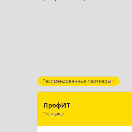
Рекомендованные партнеры
ПрофИ
ПрофИТ
Городище
442310, Пензенская обл
Городищенский р-н, Городище г
Комсомольская ул, дом № 29, оф.2