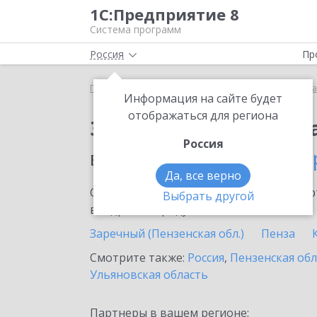
1С:Предприятие 8
Система программ
Россия
Пр
Главная
Сервисы ИТС
Премиальная поддержка
Информация на сайте будет
отображаться для региона
Заказать Премиальн
Россия
в населенном пунте
Го
Да, все верно
Ознакомьтесь с информационными карт
Выбрать другой
внедрение продукта.
Заречный (Пензенская обл.)
Пенза
Смотрите также:
Россия
,
Пензенская обл
Ульяновская область
Партнеры в вашем регионе: