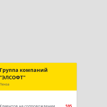
Группа компаний
Группа компаний
"ЭЛСОФТ"
"ЭЛСОФТ"
Пенза
440020, Пензенская обл, Пенза г,
Суворова ул, дом № 145, корпус а,
оф.41
Клиентов на сопровождении
595