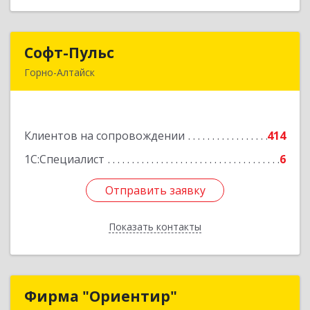
Софт-Пульс
Софт-Пульс
Горно-Алтайск
649006, Алтай Респ, Горно-Алтайск г,
Комсомольская ул, дом № 13
Клиентов на сопровождении
414
Подробнее
1С:Специалист
6
Отправить заявку
Отправить заявку
Показать контакты
Назад
Фирма "Ориентир"
Фирма "Ориентир"