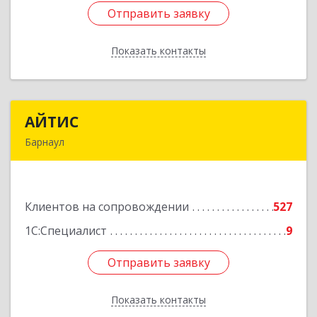
Отправить заявку
Отправить заявку
Показать контакты
Назад
АЙТИС
АЙТИС
Барнаул
656067, Алтайский край, Барнаул г, Взлетная ул,
дом № 65
Клиентов на сопровождении
527
Подробнее
1С:Специалист
9
Отправить заявку
Отправить заявку
Показать контакты
Назад