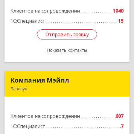
Клиентов на сопровождении
1040
Подробнее
1С:Специалист
15
Отправить заявку
Отправить заявку
Показать контакты
Назад
Компания Мэйпл
Компания Мэйпл
Барнаул
656038, Алтайский край, Барнаул г,
Комсомольский пр-кт, дом № 112
Клиентов на сопровождении
607
Подробнее
1С:Специалист
7