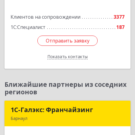
Подробнее
Клиентов на сопровождении
3377
1С:Специалист
187
Отправить заявку
Отправить заявку
Показать контакты
Назад
Ближайшие партнеры из соседних
регионов
1С-Галэкс: Франчайзинг
1С-Галэкс: Франчайзинг
Барнаул
656015, Алтайский край, Барнаул г, Деповская
ул, дом № 7, каб.А-105