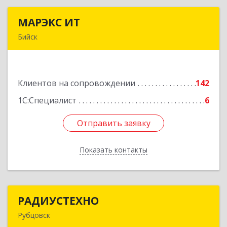
МАРЭКС ИТ
МАРЭКС ИТ
Бийск
Алтайский край, Бийск г, Разина, дом № 94
Подробнее
Клиентов на сопровождении
142
1С:Специалист
6
Отправить заявку
Отправить заявку
Показать контакты
Назад
РАДИУСТЕХНО
РАДИУСТЕХНО
Рубцовск
658225, Алтайский край, Рубцовск г, Ленина пр-