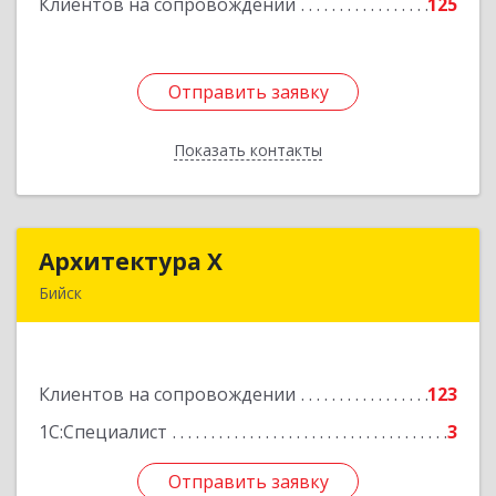
Клиентов на сопровождении
125
Подробнее
Отправить заявку
Отправить заявку
Показать контакты
Назад
Архитектура Х
Архитектура Х
Бийск
659300, Алтайский край, Бийск г, Турусова ул,
дом № 3
Клиентов на сопровождении
123
Подробнее
1С:Специалист
3
Отправить заявку
Отправить заявку