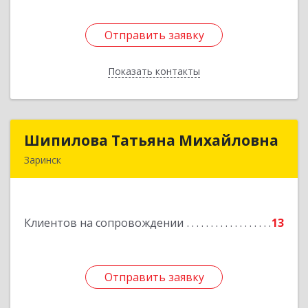
Отправить заявку
Отправить заявку
Показать контакты
Назад
Шипилова Татьяна Михайловна
Шипилова Татьяна Михайловна
Заринск
Подробнее
Клиентов на сопровождении
13
Отправить заявку
Отправить заявку