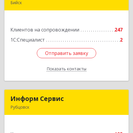
Бийск
659300, Алтайский край, Бийск г, Сергея Кирова
пр-кт, дом № 3
Клиентов на сопровождении
247
Подробнее
1С:Специалист
2
Отправить заявку
Отправить заявку
Показать контакты
Назад
Информ Сервис
Информ Сервис
Рубцовск
658204, Алтайский край, Рубцовск г, Алтайская
ул, дом № 7