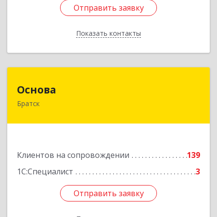
Отправить заявку
Отправить заявку
Показать контакты
Назад
Основа
Основа
Братск
665700, Иркутская обл, Братск г, Ленина
(Центральный ж/р) пр-кт, дом № 6, оф.1001
Подробнее
Клиентов на сопровождении
139
1С:Специалист
3
Отправить заявку
Отправить заявку