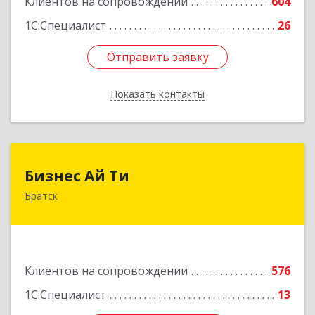
Клиентов на сопровождении
604
1С:Специалист
26
Отправить заявку
Отправить заявку
Показать контакты
Назад
Бизнес Ай Ти
Бизнес Ай Ти
Братск
665717, Иркутская обл, Братск г, Центральный
жилрайон, Мира ул, дом № 27B, оф.14
Подробнее
Клиентов на сопровождении
576
1С:Специалист
13