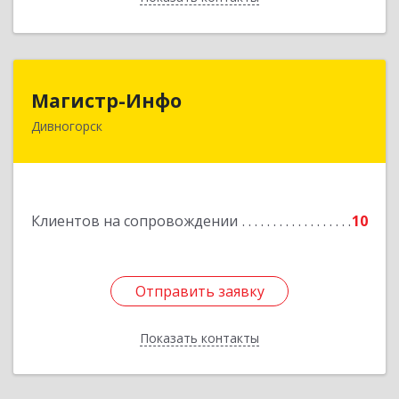
Магистр-Инфо
Магистр-Инфо
Дивногорск
663090 Красноярский край Дивногорск г
Бочкина ул дом № 23
Подробнее
Клиентов на сопровождении
10
Отправить заявку
Отправить заявку
Показать контакты
Назад