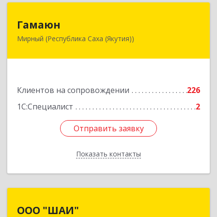
Гамаюн
Гамаюн
Мирный (Республика Саха (Якутия))
678170, Саха /Якутия/ Респ, Мирнинский у,
Мирный г, Ленинградский пр-кт, дом № 48,
корпус а
Подробнее
Клиентов на сопровождении
226
1С:Специалист
2
Отправить заявку
Отправить заявку
Показать контакты
Назад
ООО "ШАИ"
ООО "ШАИ"