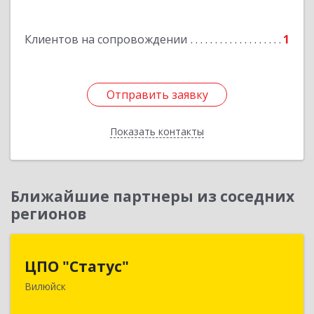
Мирный г, Комсомольская ул, дом № 2, к. А кв.
108
Клиентов на сопровождении
1
Подробнее
Отправить заявку
Отправить заявку
Показать контакты
Назад
Ближайшие партнеры из соседних
регионов
ЦПО "Статус"
ЦПО "Статус"
Вилюйск
677000, Саха /Якутия/ Респ, Якутск г, Ленина пр-
кт, дом № 1, оф.427