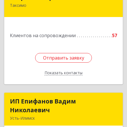
Таксимо
671560, Республика Бурятия, Муйский р-н, пгт.
Таксимо, ул. Железнодорожников, дом 14
Подробнее
Клиентов на сопровождении
57
Отправить заявку
Отправить заявку
Показать контакты
Назад
ИП Епифанов Вадим
ИП Епифанов Вадим
Николаевич
Николаевич
Усть-Илимск
666682, Иркутская обл, Усть-Илимск г,