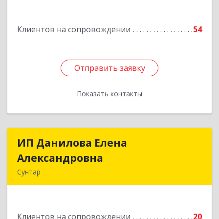
Белградская ул, дом № 11, кв.22
Клиентов на сопровождении
54
Подробнее
Отправить заявку
Отправить заявку
Показать контакты
Назад
ИП Данилова Елена
ИП Данилова Елена
Александровна
Александровна
Сунтар
Подробнее
Клиентов на сопровождении
20