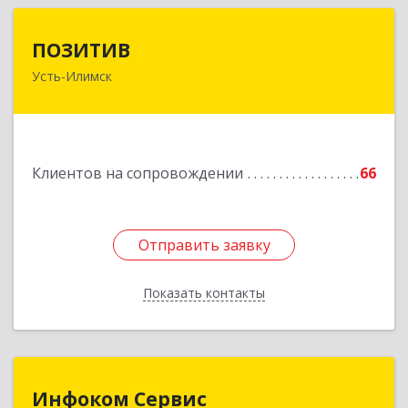
ПОЗИТИВ
ПОЗИТИВ
Усть-Илимск
666679, Иркутская обл, Усть-Илимск г, Дружбы
Народов пр-кт, дом № 12, кв.60
Подробнее
Клиентов на сопровождении
66
Отправить заявку
Отправить заявку
Показать контакты
Назад
Инфоком Сервис
Инфоком Сервис