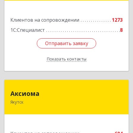
Подробнее
Клиентов на сопровождении
1273
1С:Специалист
8
Отправить заявку
Отправить заявку
Показать контакты
Назад
Аксиома
Аксиома
Якутск
677000, Саха /Якутия/ Респ, Якутск г, Чиряева
ул, дом № 1, кв.19
Подробнее