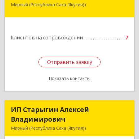
Мирный (Республика Саха (Якутия))
678175, Республика Саха (Якутия), у.
Мирнинский, г. Мирный, ул. Ленина, дом 34,
квартира 5
Подробнее
Клиентов на сопровождении
7
Отправить заявку
Отправить заявку
Показать контакты
Назад
ИП Старыгин Алексей
ИП Старыгин Алексей
Владимирович
Владимирович
Мирный (Республика Саха (Якутия))
678174, Саха /Якутия/ Респ, Мирнинский у,