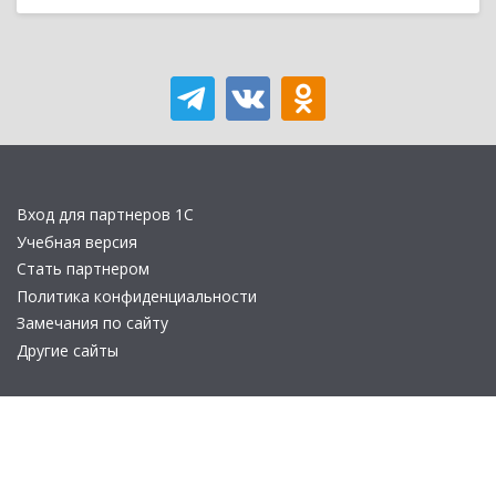
Вход для партнеров 1С
Учебная версия
Стать партнером
Политика конфиденциальности
Замечания по сайту
Другие сайты
Телефон:
+7 (495) 737-92-57
Email:
site_v8@1c.ru
Отдел продаж:
г. Москва
,
улица Селезнёвская, дом 21