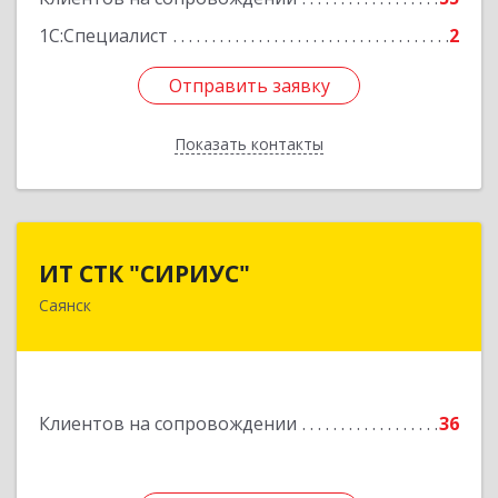
1С:Специалист
2
Отправить заявку
Отправить заявку
Показать контакты
Назад
ИТ СТК "СИРИУС"
ИТ СТК "СИРИУС"
Саянск
666303, Иркутская обл, Саянск г, Юбилейный
мкр, дом № 38
Подробнее
Клиентов на сопровождении
36