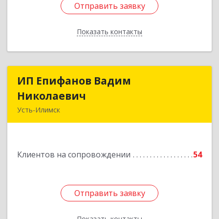
Отправить заявку
Отправить заявку
Показать контакты
Назад
ИП Епифанов Вадим
ИП Епифанов Вадим
Николаевич
Николаевич
Усть-Илимск
666682, Иркутская обл, Усть-Илимск г,
Белградская ул, дом № 11, кв.22
Клиентов на сопровождении
54
Подробнее
Отправить заявку
Отправить заявку
Показать контакты
Назад