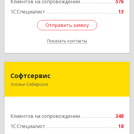
Клиентов на сопровождении
576
1С:Специалист
13
Отправить заявку
Отправить заявку
Показать контакты
Назад
Софтсервис
Софтсервис
Усолье-Сибирское
665451, Иркутская обл, Усолье-Сибирское г,
Интернациональная ул, дом № 87
Подробнее
Клиентов на сопровождении
348
1С:Специалист
18