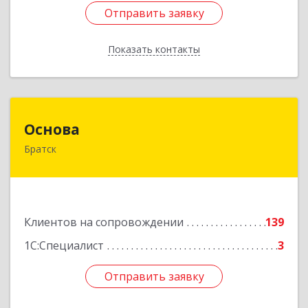
Отправить заявку
Отправить заявку
Показать контакты
Назад
Основа
Основа
Братск
665700, Иркутская обл, Братск г, Ленина
(Центральный ж/р) пр-кт, дом № 6, оф.1001
Подробнее
Клиентов на сопровождении
139
1С:Специалист
3
Отправить заявку
Отправить заявку