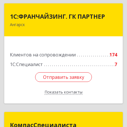
1С:ФРАНЧАЙЗИНГ. ГК ПАРТНЕР
1С:ФРАНЧАЙЗИНГ. ГК ПАРТНЕР
Ангарск
665813, Иркутская обл, Ангарск г, 81 кв-л,
строение 3, оф.104
Подробнее
Клиентов на сопровождении
174
1С:Специалист
7
Отправить заявку
Отправить заявку
Показать контакты
Назад
КомпасСпециалиста
КомпасСпециалиста