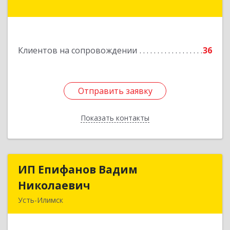
мкр, дом № 38
Подробнее
Клиентов на сопровождении
36
Отправить заявку
Отправить заявку
Показать контакты
Назад
ИП Епифанов Вадим
ИП Епифанов Вадим
Николаевич
Николаевич
Усть-Илимск
666682, Иркутская обл, Усть-Илимск г,
Белградская ул, дом № 11, кв.22