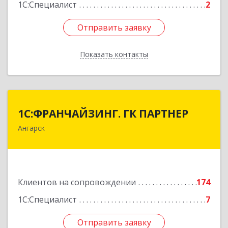
1С:Специалист
2
Отправить заявку
Отправить заявку
Показать контакты
Назад
1С:ФРАНЧАЙЗИНГ. ГК ПАРТНЕР
1С:ФРАНЧАЙЗИНГ. ГК ПАРТНЕР
Ангарск
665813, Иркутская обл, Ангарск г, 81 кв-л,
строение 3, оф.104
Подробнее
Клиентов на сопровождении
174
1С:Специалист
7
Отправить заявку
Отправить заявку