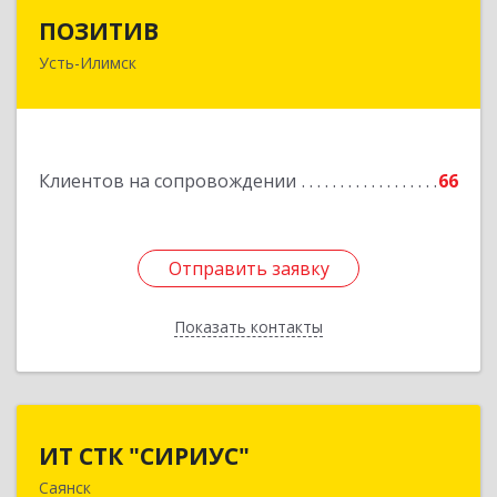
ПОЗИТИВ
ПОЗИТИВ
Усть-Илимск
666679, Иркутская обл, Усть-Илимск г, Дружбы
Народов пр-кт, дом № 12, кв.60
Подробнее
Клиентов на сопровождении
66
Отправить заявку
Отправить заявку
Показать контакты
Назад
ИТ СТК "СИРИУС"
ИТ СТК "СИРИУС"
Саянск
666303, Иркутская обл, Саянск г, Юбилейный