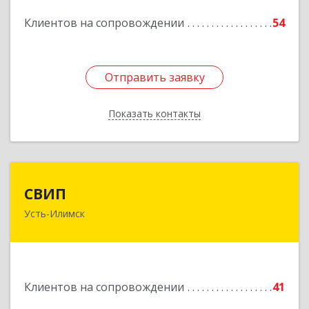
Клиентов на сопровождении
54
Подробнее
Отправить заявку
Отправить заявку
Показать контакты
Назад
СВИП
СВИП
Усть-Илимск
666685, Иркутская обл, Усть-Илимск г,
Энтузиастов ул, дом № 5, оф.1
Подробнее
Клиентов на сопровождении
41