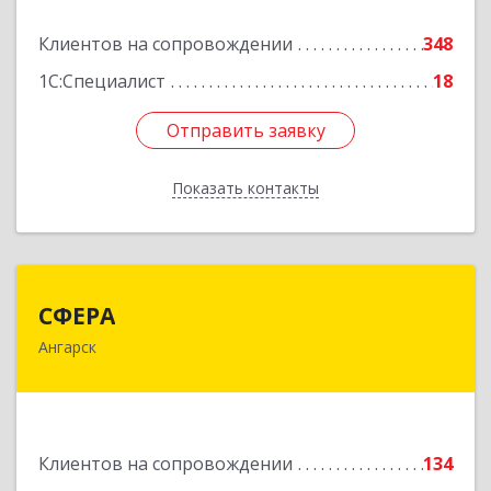
Подробнее
Клиентов на сопровождении
348
1С:Специалист
18
Отправить заявку
Отправить заявку
Показать контакты
Назад
СФЕРА
СФЕРА
Ангарск
665816, Иркутская обл, Ангарск г, 177-й кв-л,
дом № 6, оф.159
Подробнее
Клиентов на сопровождении
134