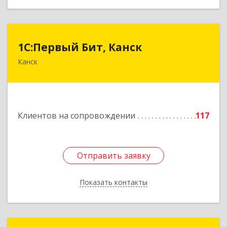
1С:Первый Бит, Канск
1С:Первый Бит, Канск
Канск
663600, Красноярский край, Канск г, 30 лет
ВЛКСМ ул, дом № 20, пом.25
Подробнее
Клиентов на сопровождении
117
Отправить заявку
Отправить заявку
Показать контакты
Назад