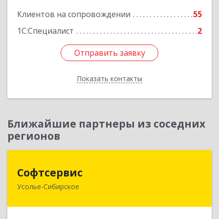
Клиентов на сопровождении
55
1С:Специалист
2
Отправить заявку
Отправить заявку
Показать контакты
Назад
Ближайшие партнеры из соседних
регионов
Софтсервис
Софтсервис
Усолье-Сибирское
665451, Иркутская обл, Усолье-Сибирское г,
Интернациональная ул, дом № 87