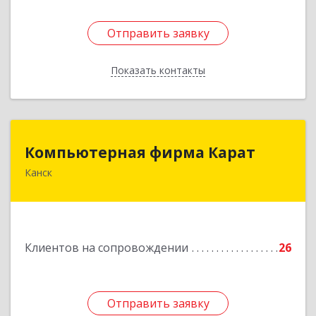
Отправить заявку
Отправить заявку
Показать контакты
Назад
Компьютерная фирма Карат
Компьютерная фирма Карат
Канск
663600, Красноярский край, Канск г,
Пролетарская ул, дом № 34
Подробнее
Клиентов на сопровождении
26
Отправить заявку
Отправить заявку