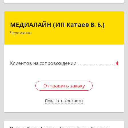
МЕДИАЛАЙН (ИП Катаев В. Б.)
МЕДИАЛАЙН (ИП Катаев В. Б.)
Черемхово
665413, Иркутская обл, Черемхово г, Ленина ул,
дом № 5, оф.328
Подробнее
Клиентов на сопровождении
4
Отправить заявку
Отправить заявку
Показать контакты
Назад