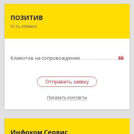
ПОЗИТИВ
ПОЗИТИВ
Усть-Илимск
666679, Иркутская обл, Усть-Илимск г, Дружбы
Народов пр-кт, дом № 12, кв.60
Подробнее
Клиентов на сопровождении
66
Отправить заявку
Отправить заявку
Показать контакты
Назад
Инфоком Сервис
Инфоком Сервис