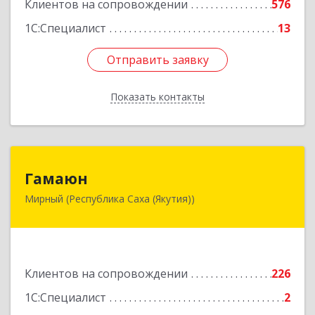
Клиентов на сопровождении
576
1С:Специалист
13
Отправить заявку
Отправить заявку
Показать контакты
Назад
Гамаюн
Гамаюн
Мирный (Республика Саха (Якутия))
678170, Саха /Якутия/ Респ, Мирнинский у,
Мирный г, Ленинградский пр-кт, дом № 48,
корпус а
Подробнее
Клиентов на сопровождении
226
1С:Специалист
2