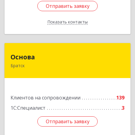
Отправить заявку
Отправить заявку
Показать контакты
Назад
Основа
Основа
Братск
665700, Иркутская обл, Братск г, Ленина
(Центральный ж/р) пр-кт, дом № 6, оф.1001
Подробнее
Клиентов на сопровождении
139
1С:Специалист
3
Отправить заявку
Отправить заявку