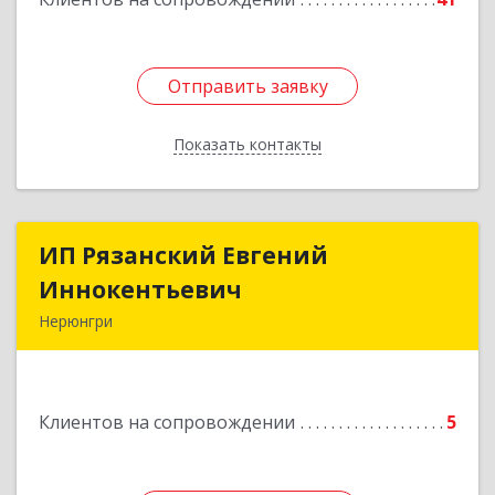
Отправить заявку
Отправить заявку
Показать контакты
Назад
ИП Рязанский Евгений
ИП Рязанский Евгений
Иннокентьевич
Иннокентьевич
Нерюнгри
678967, Саха /Якутия/ Респ, Нерюнгри г,
Дружбы Народов пр-кт, дом № 14
Клиентов на сопровождении
5
Подробнее