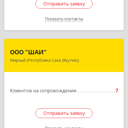
Отправить заявку
Отправить заявку
Показать контакты
Назад
ООО "ШАИ"
ООО "ШАИ"
Мирный (Республика Саха (Якутия))
678175, Республика Саха (Якутия), у.
Мирнинский, г. Мирный, ул. Ленина, дом 34,
квартира 5
Подробнее
Клиентов на сопровождении
7
Отправить заявку
Отправить заявку