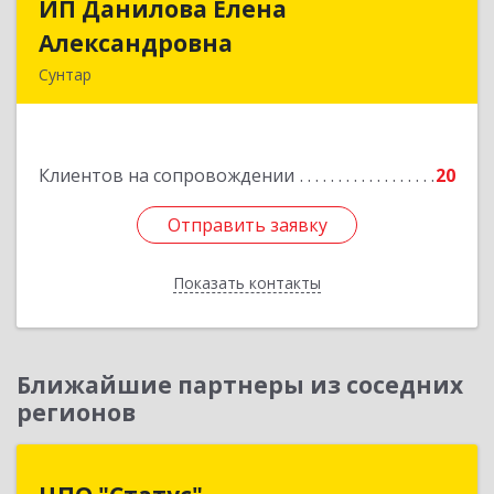
ИП Данилова Елена
ИП Данилова Елена
Александровна
Александровна
Сунтар
Подробнее
Клиентов на сопровождении
20
Отправить заявку
Отправить заявку
Показать контакты
Назад
Ближайшие партнеры из соседних
регионов
ЦПО "Статус"