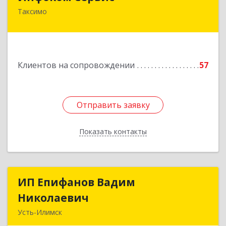
Таксимо
671560, Республика Бурятия, Муйский р-н, пгт.
Таксимо, ул. Железнодорожников, дом 14
Подробнее
Клиентов на сопровождении
57
Отправить заявку
Отправить заявку
Показать контакты
Назад
ИП Епифанов Вадим
ИП Епифанов Вадим
Николаевич
Николаевич
Усть-Илимск
666682, Иркутская обл, Усть-Илимск г,