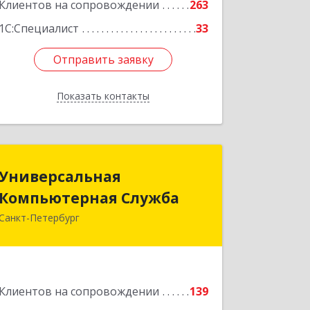
Клиентов на сопровождении
263
1С:Специалист
33
Отправить заявку
Отправить заявку
Показать контакты
Назад
Универсальная
Универсальная
Компьютерная Служба
Компьютерная Служба
Санкт-Петербург
192007, Санкт-Петербург г,
Тамбовская ул, дом № 12, корпус В,
кв.31
Подробнее
Клиентов на сопровождении
139