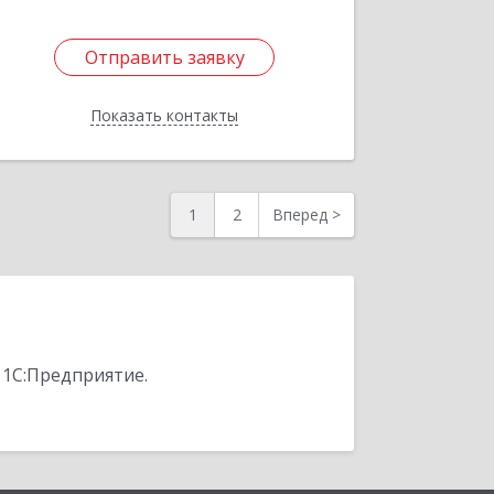
Отправить заявку
Отправить заявку
Показать контакты
Назад
1
2
Вперед
>
 1С:Предприятие.