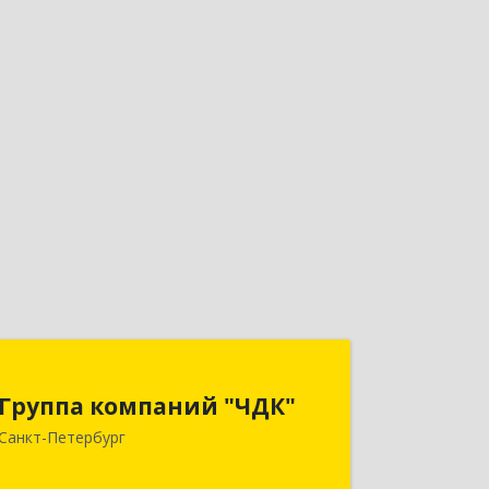
Группа компаний "ЧДК"
Группа компаний "ЧДК"
191119, Санкт-Петербург г, вн.тер.г.
Санкт-Петербург
муниципальный округ Владимирский
округ, Лиговский пр-кт, дом № 123,