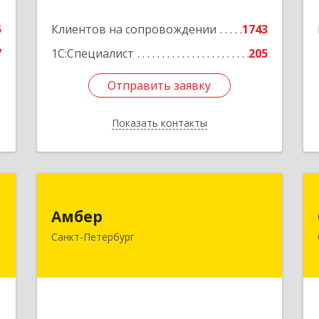
часть,6-15, 16часть, 17часть, 44
5
Клиентов на сопровождении
1743
Подробнее
7
1С:Специалист
205
Отправить заявку
Отправить заявку
Показать контакты
Назад
а
Амбер
"
Амбер
191119, Санкт-Петербург г, Правды
Санкт-Петербург
ул, дом № 16
,
,
Подробнее
5