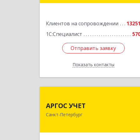
г.Санкт-Петербург, Невский проспект
1
Клиентов на сопровождении
1325
Подробне
1С:Специалист
57
Отправить заявку
Отправить заявку
Показать контакты
Назад
АРГОС УЧЕ
АРГОС УЧЕТ
196191, Санкт-Петербург г
Санкт-Петербург
Конституции пл, дом № 7, оф.41
Подробне