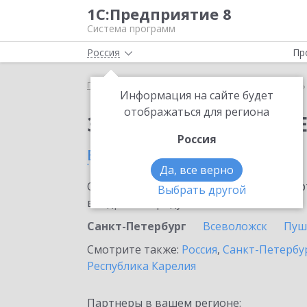
1С:Предприятие 8
Система программ
Россия
Пр
Главная
Сервисы ИТС
Модуль 1C:EDI
Модуль 
Информация на сайте будет
отображаться для региона
Заказать Модуль 1C:E
Россия
в Санкт-Петербурге
Да, все верно
Ознакомьтесь с информационными карт
Выбрать другой
внедрение продукта.
Санкт-Петербург
Всеволожск
Пуш
Смотрите также:
Россия
,
Санкт-Петербур
Республика Карелия
Партнеры в вашем регионе: