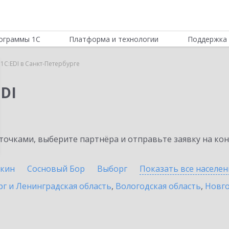
ограммы 1С
Платформа и технологии
Поддержка 
1C:EDI в Санкт-Петербурге
DI
очками, выберите партнёра и отправьте заявку на ко
кин
Сосновый Бор
Выборг
Показать все населе
г и Ленинградская область
,
Вологодская область
,
Новго