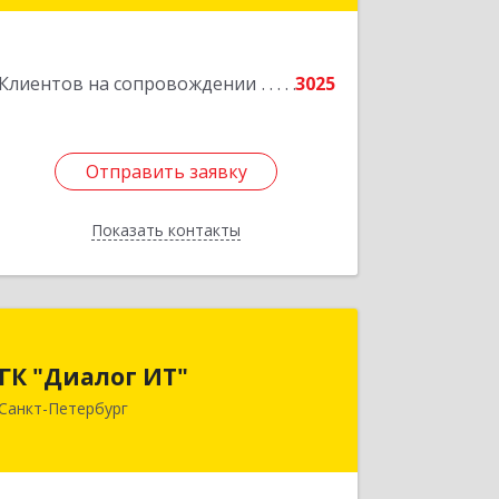
литера А, пом.5-Н
Подробнее
Клиентов на сопровождении
3025
Отправить заявку
Отправить заявку
Показать контакты
Назад
ГК "Диалог ИТ"
ГК "Диалог ИТ"
194100, Санкт-Петербург г, вн.тер.г.
Санкт-Петербург
муниципальный округ
Сампсониевское, Большой
Сампсониевский пр-кт, дом № 68,