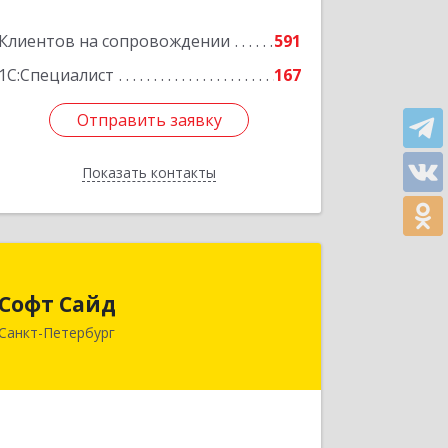
литера Н, пом.25-Н, ком.№42
Клиентов на сопровождении
591
Подробнее
1С:Специалист
167
Отправить заявку
Отправить заявку
Показать контакты
Назад
Софт Сайд
Софт Сайд
190020, Санкт-Петербург г, Рижский
Санкт-Петербург
пр, дом № 58, оф.301
Подробнее