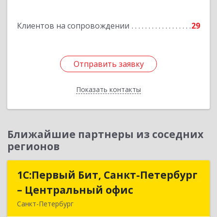
Подробнее
Клиентов на сопровождении
29
Отправить заявку
Отправить заявку
Показать контакты
Назад
Ближайшие партнеры из соседних
регионов
1С:Первый Бит, Санкт-Петербург
1С:Первый Бит, Санкт-Петербург
– Центральный офис
– Центральный офис
Санкт-Петербург
г.Санкт-Петербург, Невский проспект, 10