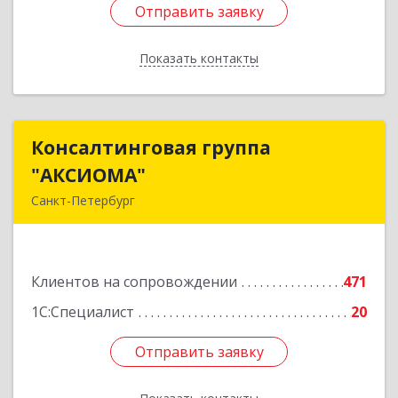
Отправить заявку
Отправить заявку
Показать контакты
Назад
Консалтинговая группа
Консалтинговая группа
"АКСИОМА"
"АКСИОМА"
Санкт-Петербург
197374, Санкт-Петербург г, Мебельная ул, дом
№ 12, корпус 1, литер А, пом.20Н, оф. 145
Клиентов на сопровождении
471
Подробнее
1С:Специалист
20
Отправить заявку
Отправить заявку