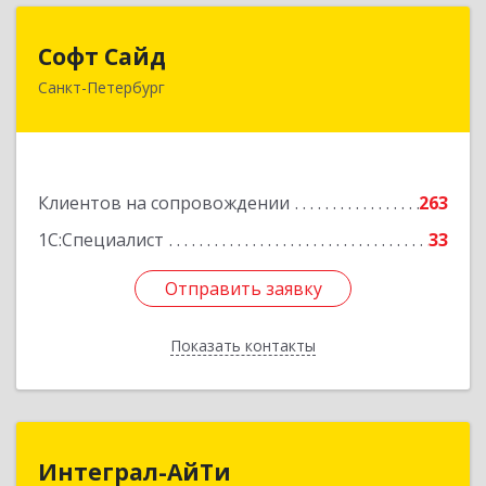
Софт Сайд
Софт Сайд
Санкт-Петербург
190020, Санкт-Петербург г, Рижский пр, дом №
58, оф.301
Подробнее
Клиентов на сопровождении
263
1С:Специалист
33
Отправить заявку
Отправить заявку
Показать контакты
Назад
Интеграл-АйТи
Интеграл-АйТи