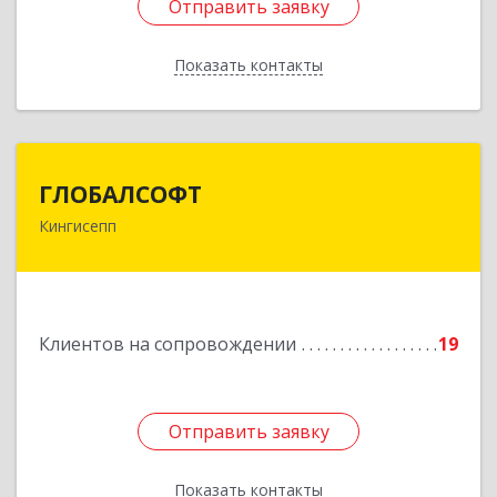
Отправить заявку
Отправить заявку
Показать контакты
Назад
ГЛОБАЛСОФТ
ГЛОБАЛСОФТ
Кингисепп
188485, Ленинградская обл, Кингисеппский р-н,
Кингисепп г, Красногвардейская ул, дом № 6/13
Подробнее
Клиентов на сопровождении
19
Отправить заявку
Отправить заявку
Показать контакты
Назад