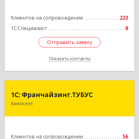
Подробнее
Клиентов на сопровождении
223
1С:Специалист
8
Отправить заявку
Отправить заявку
Показать контакты
Назад
1С: Франчайзинг.ТУБУС
1С: Франчайзинг.ТУБУС
Кингисепп
Подробнее
Клиентов на сопровождении
56