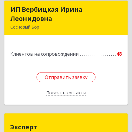
ИП Вербицкая Ирина
ИП Вербицкая Ирина
Леонидовна
Леонидовна
Сосновый Бор
189540, Сосновый Бор г, Героев пр-кт, дом №
55
Клиентов на сопровождении
48
Подробнее
Отправить заявку
Отправить заявку
Показать контакты
Назад
Эксперт
Эксперт