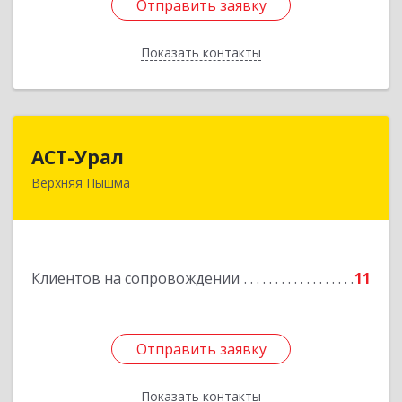
Отправить заявку
Отправить заявку
Показать контакты
Назад
АСТ-Урал
АСТ-Урал
Верхняя Пышма
624090, Свердловская обл, Верхняя Пышма г,
Уральских рабочих ул, дом № 45А - 76
Подробнее
Клиентов на сопровождении
11
Отправить заявку
Отправить заявку
Показать контакты
Назад