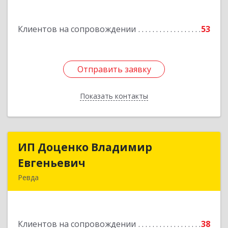
Подробнее
Клиентов на сопровождении
53
Отправить заявку
Отправить заявку
Показать контакты
Назад
ИП Доценко Владимир
ИП Доценко Владимир
Евгеньевич
Евгеньевич
Ревда
623281, Свердловская обл, Ревда г, Карла
Либкнехта ул, дом № 35, кв.31
Клиентов на сопровождении
38
Подробнее