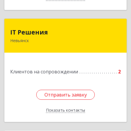
IT Решения
IT Решения
Невьянск
Подробнее
Клиентов на сопровождении
2
Отправить заявку
Отправить заявку
Показать контакты
Назад