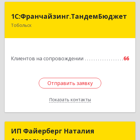
1С:Франчайзинг.ТандемБюджет
1С:Франчайзинг.ТандемБюджет
Тобольск
Подробнее
Клиентов на сопровождении
66
Отправить заявку
Отправить заявку
Показать контакты
Назад
ИП Файерберг Наталия
ИП Файерберг Наталия