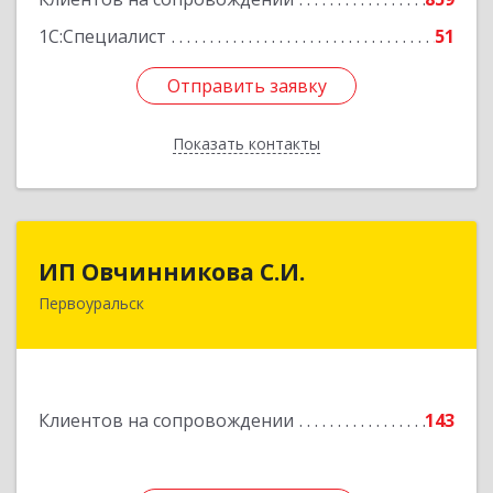
1С:Специалист
51
Отправить заявку
Отправить заявку
Показать контакты
Назад
ИП Овчинникова С.И.
ИП Овчинникова С.И.
Первоуральск
623119, Свердловская обл, Первоуральск г,
Береговая ул, дом № 5Б, кв.160
Подробнее
Клиентов на сопровождении
143