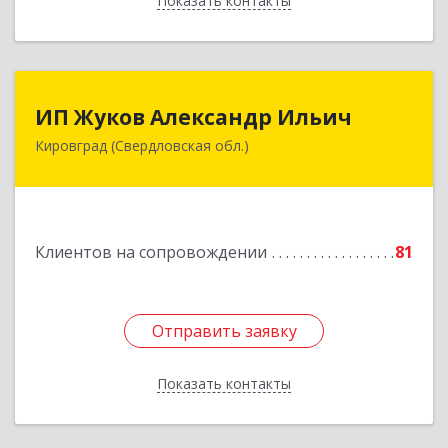
Показать контакты
Назад
ИП Жуков Александр Ильич
ИП Жуков Александр Ильич
Кировград (Свердловская обл.)
624140, Свердловская обл, Кировград г,
Свердлова ул, дом № 68Б, оф.61
Подробнее
Клиентов на сопровождении
81
Отправить заявку
Отправить заявку
Показать контакты
Назад