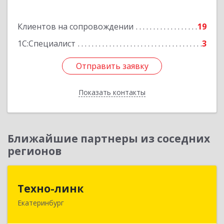
Подробнее
Клиентов на сопровождении
19
1С:Специалист
3
Отправить заявку
Отправить заявку
Показать контакты
Назад
Ближайшие партнеры из соседних
регионов
Техно-линк
Техно-линк
Екатеринбург
620000, Свердловская обл, Екатеринбург г,
Основинская ул, строение 10, оф.1116