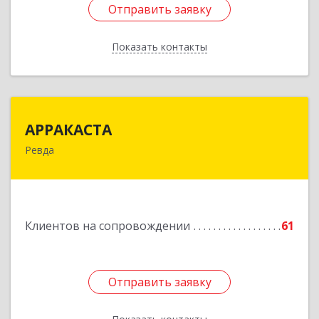
Отправить заявку
Отправить заявку
Показать контакты
Назад
АРРАКАСТА
АРРАКАСТА
Ревда
623286, Свердловская обл, Ревда г, Азина ул,
Здание № 83, оф.3
Подробнее
Клиентов на сопровождении
61
Отправить заявку
Отправить заявку