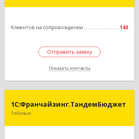
Береговая ул, дом № 5Б, кв.160
Подробнее
Клиентов на сопровождении
143
Отправить заявку
Отправить заявку
Показать контакты
Назад
1С:Франчайзинг.ТандемБюджет
1С:Франчайзинг.ТандемБюджет
Тобольск
Подробнее