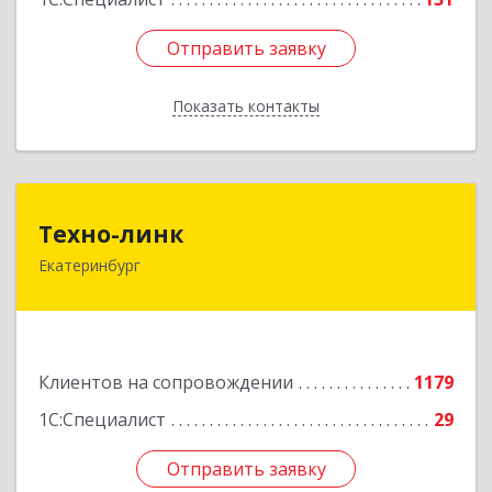
Отправить заявку
Отправить заявку
Показать контакты
Назад
Техно-линк
Техно-линк
Екатеринбург
620000, Свердловская обл, Екатеринбург г,
Основинская ул, строение 10, оф.1116
Подробнее
Клиентов на сопровождении
1179
1С:Специалист
29
Отправить заявку
Отправить заявку