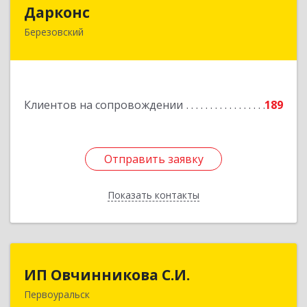
Дарконс
Дарконс
Березовский
623700, Свердловская обл, Березовский г,
Строителей ул, дом № 4, оф.418
Подробнее
Клиентов на сопровождении
189
Отправить заявку
Отправить заявку
Показать контакты
Назад
ИП Овчинникова С.И.
ИП Овчинникова С.И.
Первоуральск
623119, Свердловская обл, Первоуральск г,