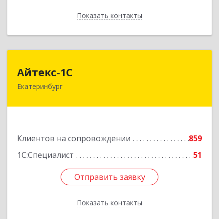
Показать контакты
Назад
Айтекс-1С
Айтекс-1С
Екатеринбург
620041, Свердловская обл, Екатеринбург г,
Маяковского ул, дом № 25А, оф.1206
Подробнее
Клиентов на сопровождении
859
1С:Специалист
51
Отправить заявку
Отправить заявку
Показать контакты
Назад