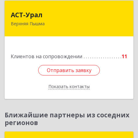
АСТ-Урал
АСТ-Урал
Верхняя Пышма
624090, Свердловская обл, Верхняя Пышма г,
Уральских рабочих ул, дом № 45А - 76
Подробнее
Клиентов на сопровождении
11
Отправить заявку
Отправить заявку
Показать контакты
Назад
Ближайшие партнеры из соседних
регионов