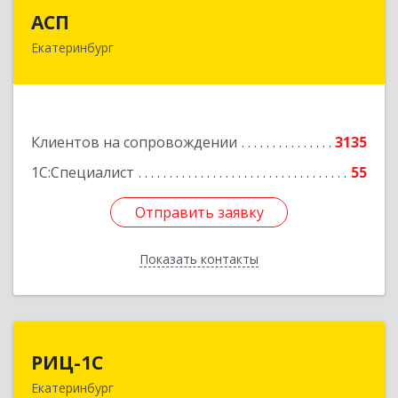
АСП
АСП
Екатеринбург
620075, Свердловская обл, Екатеринбург г,
Карла Либкнехта ул, строение 22, оф.521
Подробнее
Клиентов на сопровождении
3135
1С:Специалист
55
Отправить заявку
Отправить заявку
Показать контакты
Назад
РИЦ-1С
РИЦ-1С
Екатеринбург
620102, Свердловская обл, Екатеринбург г,