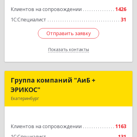
Подробнее
Клиентов на сопровождении
1426
1С:Специалист
31
Отправить заявку
Отправить заявку
Показать контакты
Назад
Группа компаний "АиБ +
Группа компаний "АиБ +
ЭРИКОС"
ЭРИКОС"
Екатеринбург
620075, Свердловская обл, Екатеринбург г,
Луначарского ул, дом № 81, оф.1008
Клиентов на сопровождении
1163
Подробнее
1С:Специалист
131