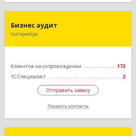
Бизнес аудит
Бизнес аудит
Екатеринбург
620062, Свердловская обл, Екатеринбург г,
Гагарина ул, дом № 14, оф.908
Подробнее
Клиентов на сопровождении
172
1С:Специалист
2
Отправить заявку
Отправить заявку
Показать контакты
Назад