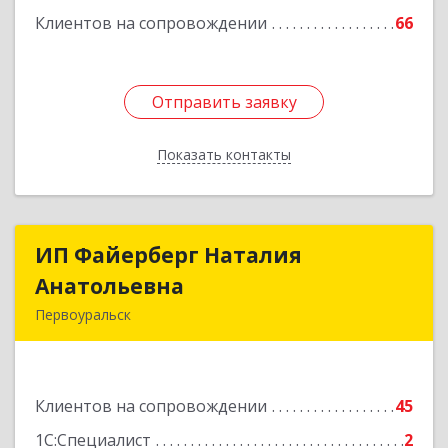
Клиентов на сопровождении
66
Отправить заявку
Отправить заявку
Показать контакты
Назад
ИП Файерберг Наталия
ИП Файерберг Наталия
Анатольевна
Анатольевна
Первоуральск
623119, Свердловская обл, Первоуральск г,
Строителей ул, дом № 38-24
Клиентов на сопровождении
45
Подробнее
1С:Специалист
2