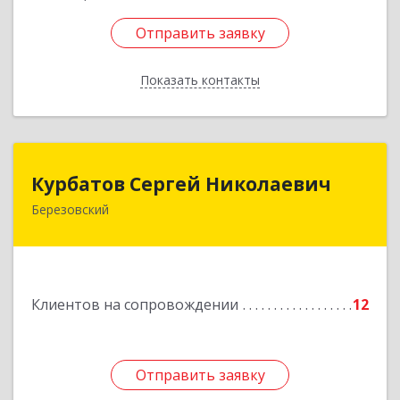
Отправить заявку
Отправить заявку
Показать контакты
Назад
Курбатов Сергей Николаевич
Курбатов Сергей Николаевич
Березовский
623 701, 623701, Свердловская обл,
Березовский г, Театральная ул, д. 28, кв.43
Подробнее
Клиентов на сопровождении
12
Отправить заявку
Отправить заявку