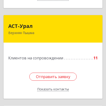
АСТ-Урал
АСТ-Урал
Верхняя Пышма
624090, Свердловская обл, Верхняя Пышма г,
Уральских рабочих ул, дом № 45А - 76
Подробнее
Клиентов на сопровождении
11
Отправить заявку
Отправить заявку
Показать контакты
Назад