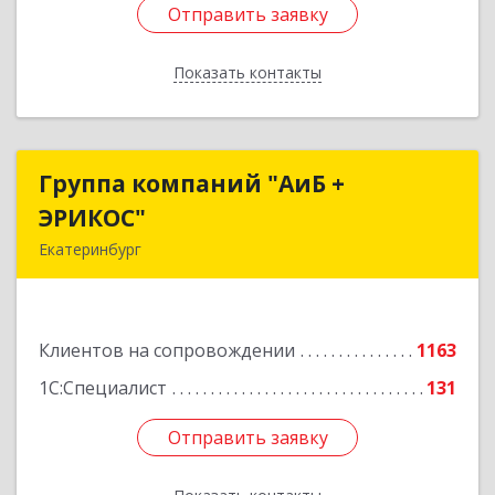
Отправить заявку
Отправить заявку
Показать контакты
Назад
Группа компаний "АиБ +
Группа компаний "АиБ +
ЭРИКОС"
ЭРИКОС"
Екатеринбург
620075, Свердловская обл, Екатеринбург г,
Луначарского ул, дом № 81, оф.1008
Клиентов на сопровождении
1163
Подробнее
1С:Специалист
131
Отправить заявку
Отправить заявку