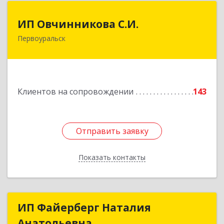
ИП Овчинникова С.И.
ИП Овчинникова С.И.
Первоуральск
623119, Свердловская обл, Первоуральск г,
Береговая ул, дом № 5Б, кв.160
Подробнее
Клиентов на сопровождении
143
Отправить заявку
Отправить заявку
Показать контакты
Назад
ИП Файерберг Наталия
ИП Файерберг Наталия
Анатольевна
Анатольевна