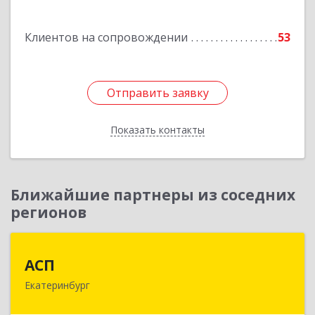
Подробнее
Клиентов на сопровождении
53
Отправить заявку
Отправить заявку
Показать контакты
Назад
Ближайшие партнеры из соседних
регионов
АСП
АСП
Екатеринбург
620075, Свердловская обл, Екатеринбург г,
Карла Либкнехта ул, строение 22, оф.521