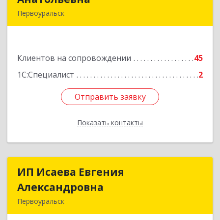
Первоуральск
623119, Свердловская обл, Первоуральск г,
Строителей ул, дом № 38-24
Клиентов на сопровождении
45
Подробнее
1С:Специалист
2
Отправить заявку
Отправить заявку
Показать контакты
Назад
ИП Исаева Евгения
ИП Исаева Евгения
Александровна
Александровна
Первоуральск