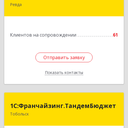
Ревда
623286, Свердловская обл, Ревда г, Азина ул,
Здание № 83, оф.3
Подробнее
Клиентов на сопровождении
61
Отправить заявку
Отправить заявку
Показать контакты
Назад
1С:Франчайзинг.ТандемБюджет
1С:Франчайзинг.ТандемБюджет
Тобольск
Подробнее