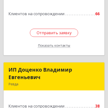
Клиентов на сопровождении
66
Отправить заявку
Отправить заявку
Показать контакты
Назад
ИП Доценко Владимир
ИП Доценко Владимир
Евгеньевич
Евгеньевич
Ревда
623281, Свердловская обл, Ревда г, Карла
Либкнехта ул, дом № 35, кв.31
Клиентов на сопровождении
38
Подробнее