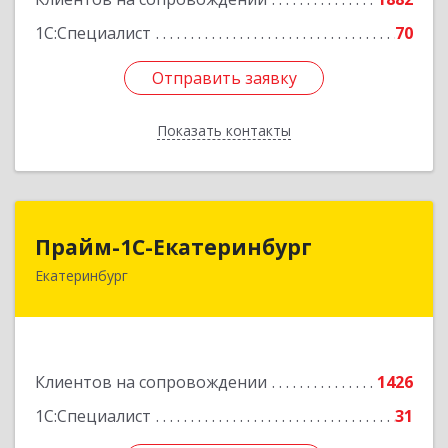
1С:Специалист
70
Отправить заявку
Отправить заявку
Показать контакты
Назад
Прайм-1С-Екатеринбург
Прайм-1С-Екатеринбург
Екатеринбург
620142, Свердловская обл, Екатеринбург г, 8
Марта ул, дом № 49, оф.609
Подробнее
Клиентов на сопровождении
1426
1С:Специалист
31