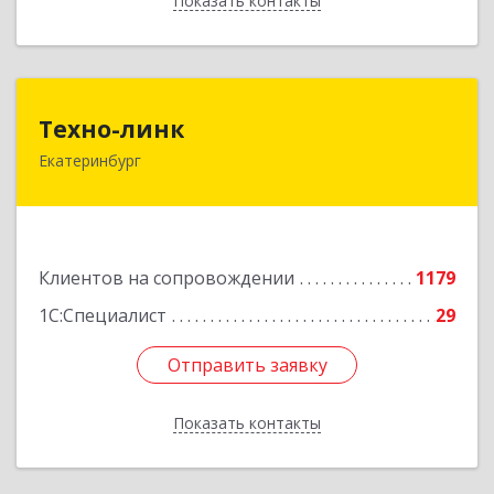
Показать контакты
Назад
Техно-линк
Техно-линк
Екатеринбург
620000, Свердловская обл, Екатеринбург г,
Основинская ул, строение 10, оф.1116
Подробнее
Клиентов на сопровождении
1179
1С:Специалист
29
Отправить заявку
Отправить заявку
Показать контакты
Назад