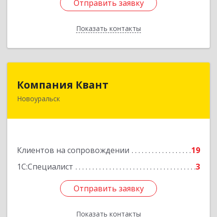
Отправить заявку
Отправить заявку
Показать контакты
Назад
Компания Квант
Компания Квант
Новоуральск
624130, Свердловская обл, Новоуральск г,
Автозаводская ул, дом № 11, кв.3
Подробнее
Клиентов на сопровождении
19
1С:Специалист
3
Отправить заявку
Отправить заявку
Показать контакты
Назад