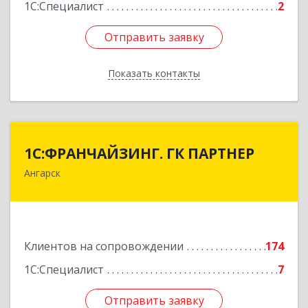
1С:Специалист
2
Отправить заявку
Отправить заявку
Показать контакты
Назад
1С:ФРАНЧАЙЗИНГ. ГК ПАРТНЕР
1С:ФРАНЧАЙЗИНГ. ГК ПАРТНЕР
Ангарск
665813, Иркутская обл, Ангарск г, 81 кв-л,
строение 3, оф.104
Подробнее
Клиентов на сопровождении
174
1С:Специалист
7
Отправить заявку
Отправить заявку