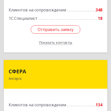
Подробнее
Клиентов на сопровождении
348
1С:Специалист
18
Отправить заявку
Отправить заявку
Показать контакты
Назад
СФЕРА
СФЕРА
Ангарск
665816, Иркутская обл, Ангарск г, 177-й кв-л,
дом № 6, оф.159
Подробнее
Клиентов на сопровождении
134