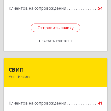
Клиентов на сопровождении
54
Подробнее
Отправить заявку
Отправить заявку
Показать контакты
Назад
СВИП
СВИП
Усть-Илимск
666685, Иркутская обл, Усть-Илимск г,
Энтузиастов ул, дом № 5, оф.1
Подробнее
Клиентов на сопровождении
41