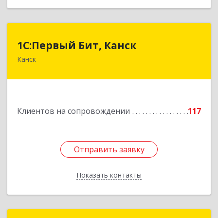
1С:Первый Бит, Канск
1С:Первый Бит, Канск
Канск
663600, Красноярский край, Канск г, 30 лет
ВЛКСМ ул, дом № 20, пом.25
Подробнее
Клиентов на сопровождении
117
Отправить заявку
Отправить заявку
Показать контакты
Назад