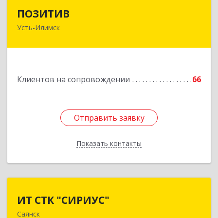
ПОЗИТИВ
ПОЗИТИВ
Усть-Илимск
666679, Иркутская обл, Усть-Илимск г, Дружбы
Народов пр-кт, дом № 12, кв.60
Подробнее
Клиентов на сопровождении
66
Отправить заявку
Отправить заявку
Показать контакты
Назад
ИТ СТК "СИРИУС"
ИТ СТК "СИРИУС"
Саянск
666303, Иркутская обл, Саянск г, Юбилейный