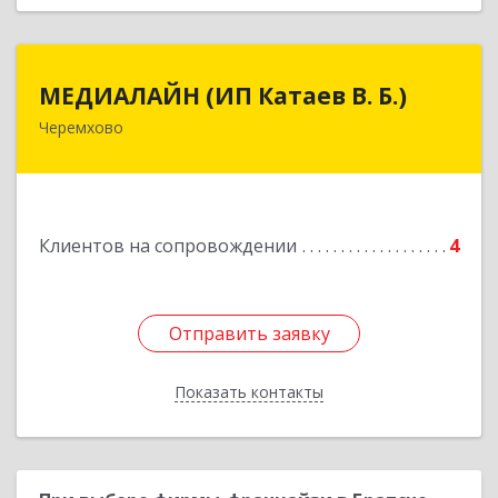
МЕДИАЛАЙН (ИП Катаев В. Б.)
МЕДИАЛАЙН (ИП Катаев В. Б.)
Черемхово
665413, Иркутская обл, Черемхово г, Ленина ул,
дом № 5, оф.328
Подробнее
Клиентов на сопровождении
4
Отправить заявку
Отправить заявку
Показать контакты
Назад