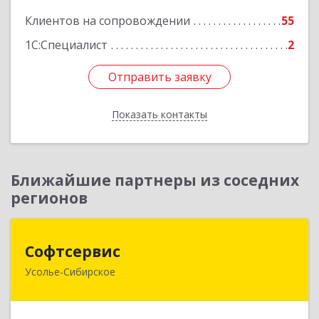
Клиентов на сопровождении
55
1С:Специалист
2
Отправить заявку
Отправить заявку
Показать контакты
Назад
Ближайшие партнеры из соседних
регионов
Софтсервис
Софтсервис
Усолье-Сибирское
665451, Иркутская обл, Усолье-Сибирское г,
Интернациональная ул, дом № 87