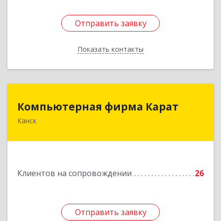
Отправить заявку
Отправить заявку
Показать контакты
Назад
Компьютерная фирма Карат
Компьютерная фирма Карат
Канск
663600, Красноярский край, Канск г,
Пролетарская ул, дом № 34
Подробнее
Клиентов на сопровождении
26
Отправить заявку
Отправить заявку