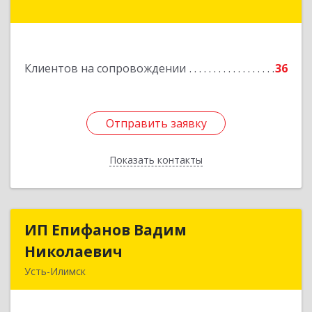
мкр, дом № 38
Подробнее
Клиентов на сопровождении
36
Отправить заявку
Отправить заявку
Показать контакты
Назад
ИП Епифанов Вадим
ИП Епифанов Вадим
Николаевич
Николаевич
Усть-Илимск
666682, Иркутская обл, Усть-Илимск г,
Белградская ул, дом № 11, кв.22