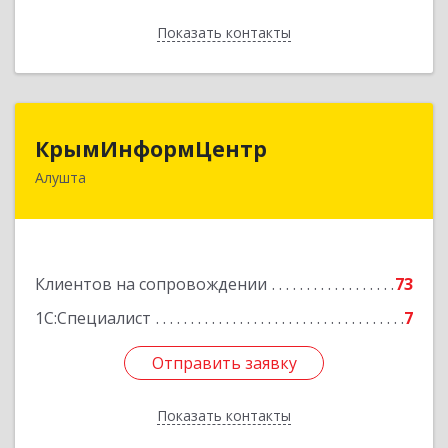
Показать контакты
Назад
КрымИнформЦентр
КрымИнформЦентр
Алушта
298500, Крым Респ, Алушта г, Горького ул, дом
№ 34А, оф.7
Подробнее
Клиентов на сопровождении
73
1С:Специалист
7
Отправить заявку
Отправить заявку
Показать контакты
Назад