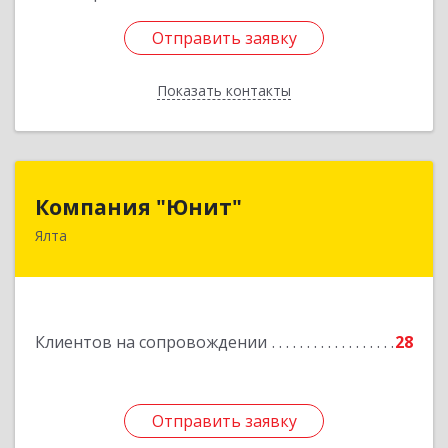
Отправить заявку
Отправить заявку
Показать контакты
Назад
Компания "Юнит"
Компания "Юнит"
Ялта
298600, Крым Респ, Ялта г, Васильева ул, дом №
16, оф.400
Подробнее
Клиентов на сопровождении
28
Отправить заявку
Отправить заявку