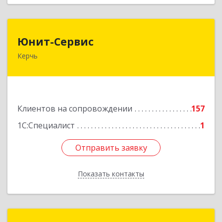
Юнит-Сервис
Юнит-Сервис
Керчь
298300, Крым Респ, Керчь г, Кооперативный
пер, дом № 26
Подробнее
Клиентов на сопровождении
157
1С:Специалист
1
Отправить заявку
Отправить заявку
Показать контакты
Назад