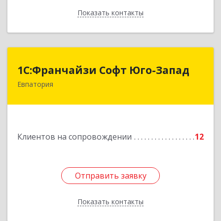
Показать контакты
Назад
1С:Франчайзи Софт Юго-Запад
1С:Франчайзи Софт Юго-Запад
Евпатория
297407, Крым Респ, Евпатория г, Победы пр-кт,
дом № 13, кв.45
Подробнее
Клиентов на сопровождении
12
Отправить заявку
Отправить заявку
Показать контакты
Назад