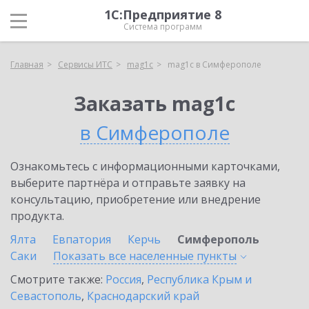
1С:Предприятие 8
Система программ
Главная
Сервисы ИТС
mag1c
mag1c в Симферополе
Заказать mag1c
в Симферополе
Ознакомьтесь с информационными карточками,
выберите партнёра и отправьте заявку на
консультацию, приобретение или внедрение
продукта.
Ялта
Евпатория
Керчь
Симферополь
Саки
Показать все населенные
пункты
Смотрите также:
Россия
,
Республика Крым и
Севастополь
,
Краснодарский край