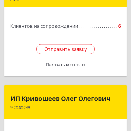
98600, г. Ялта, ул. Свердлова, 24
Подробнее
Клиентов на сопровождении
6
Отправить заявку
Отправить заявку
Показать контакты
Назад
ИП Кривошеев Олег Олегович
ИП Кривошеев Олег Олегович
Феодосия
Подробнее