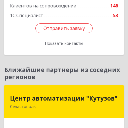
Клиентов на сопровождении
146
1С:Специалист
53
Отправить заявку
Отправить заявку
Показать контакты
Назад
Ближайшие партнеры из соседних
регионов
Центр автоматизации "Кутузов"
Центр автоматизации "Кутузов"
Севастополь
299011, Севастополь г, Генерала Петрова ул,
дом № 20, корпус 1, оф.1