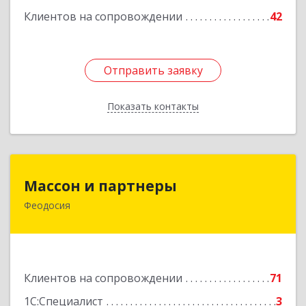
Клиентов на сопровождении
42
Отправить заявку
Отправить заявку
Показать контакты
Назад
Массон и партнеры
Массон и партнеры
Феодосия
298112, Крым Респ, Феодосия г, Крымская ул,
дом № 31
Подробнее
Клиентов на сопровождении
71
1С:Специалист
3