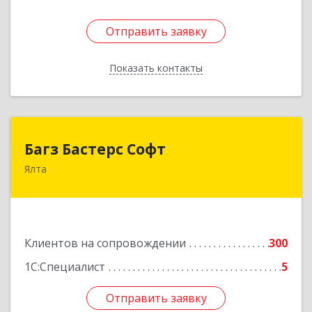
Отправить заявку
Отправить заявку
Показать контакты
Назад
Багз Бастерс Софт
Багз Бастерс Софт
Ялта
298603, Крым Респ, Ялта г, Свердлова ул, дом №
34
Подробнее
Клиентов на сопровождении
300
1С:Специалист
5
Отправить заявку
Отправить заявку