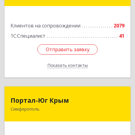
ул, дом № 79, оф.902
Подробнее
Клиентов на сопровождении
2079
1С:Специалист
41
Отправить заявку
Отправить заявку
Показать контакты
Назад
Портал-Юг Крым
Портал-Юг Крым
Симферополь
295015, Крым Респ, Симферополь г, Козлова ул,
дом № 27
Подробнее