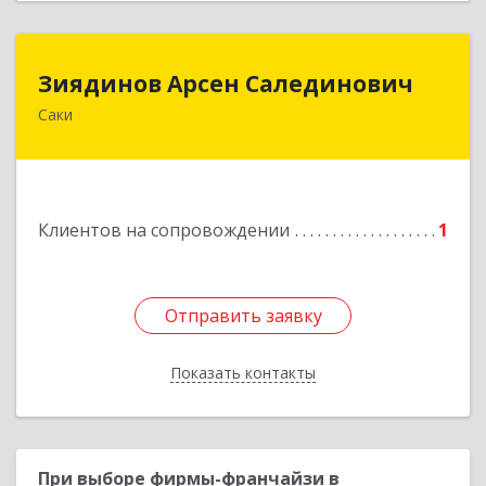
Зиядинов Арсен Салединович
Зиядинов Арсен Салединович
Саки
г.Саки, Интернациональная, 5/2, кв.1
Подробнее
Клиентов на сопровождении
1
Отправить заявку
Отправить заявку
Показать контакты
Назад
При выборе фирмы-франчайзи в