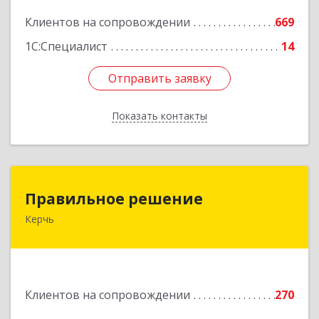
Подробнее
Клиентов на сопровождении
669
1С:Специалист
14
Отправить заявку
Отправить заявку
Показать контакты
Назад
Правильное решение
Правильное решение
Керчь
298330, Крым Респ, Керчь г, Адмиралтейский
проезд, дом № 1
Подробнее
Клиентов на сопровождении
270