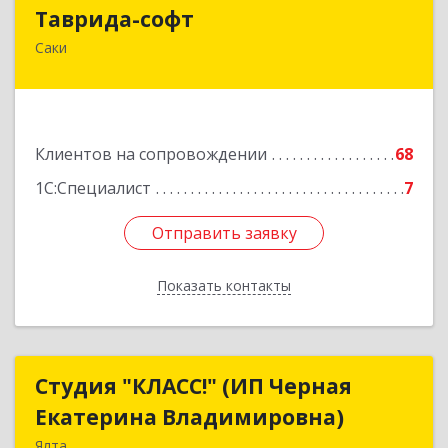
Таврида-софт
Таврида-софт
Саки
296574, Крым Респ, м.р-н Сакский с.п.
Новофедоровское, Новофедоровка пгт, 30
Авиаполка ул, дом № 10
Подробнее
Клиентов на сопровождении
68
1С:Специалист
7
Отправить заявку
Отправить заявку
Показать контакты
Назад
Студия "КЛАСС!" (ИП Черная
Студия "КЛАСС!" (ИП Черная
Екатерина Владимировна)
Екатерина Владимировна)
Ялта