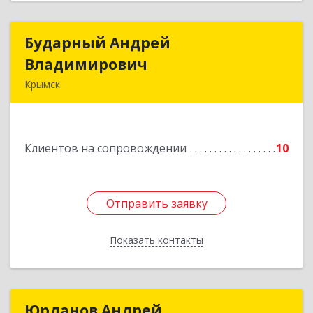
Бударный Андрей
Бударный Андрей
Владимирович
Владимирович
Крымск
353389, Краснодарский край, Крымск г,
Революционная ул, дом № 47
Клиентов на сопровождении
10
Подробнее
Отправить заявку
Отправить заявку
Показать контакты
Назад
Юрданов Андрей
Юрданов Андрей