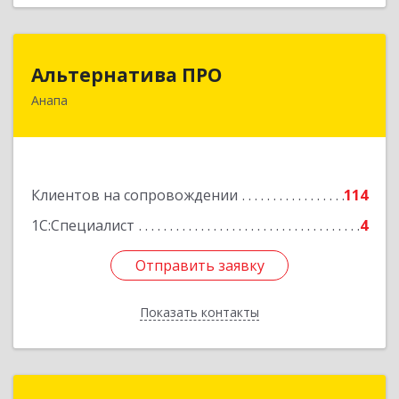
Альтернатива ПРО
Альтернатива ПРО
Анапа
353450, Краснодарский край, Анапский р-н,
Анапа г, Новороссийская ул, дом № 259, кв.18
Подробнее
Клиентов на сопровождении
114
1С:Специалист
4
Отправить заявку
Отправить заявку
Показать контакты
Назад