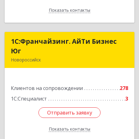
Показать контакты
Назад
1С:Франчайзинг. АйТи Бизнес
1С:Франчайзинг. АйТи Бизнес
Юг
Юг
Новороссийск
353907, Краснодарский край, Новороссийск г,
Видова ул, дом № 65, оф.2
Клиентов на сопровождении
278
Подробнее
1С:Специалист
3
Отправить заявку
Отправить заявку
Показать контакты
Назад