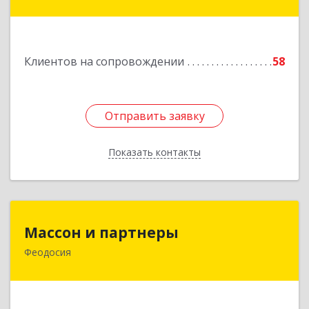
Славянск-на-Кубани г, Крупской ул, дом № 12
Подробнее
Клиентов на сопровождении
58
Отправить заявку
Отправить заявку
Показать контакты
Назад
Массон и партнеры
Массон и партнеры
Феодосия
298112, Крым Респ, Феодосия г, Крымская ул,
дом № 31
Подробнее