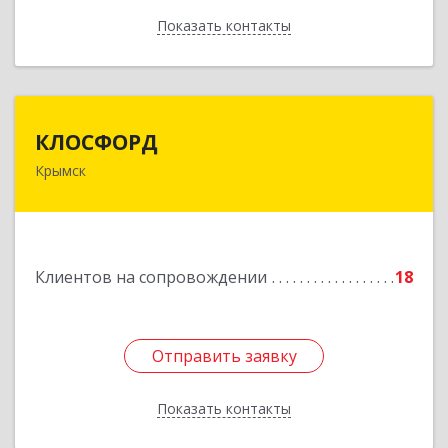
Показать контакты
Назад
КЛОСФОРД
КЛОСФОРД
Крымск
353380, Краснодарский край, Крымский р-н,
Крымск г, Карла Либкнехта ул, дом № 36Б, оф.2
Подробнее
Клиентов на сопровождении
18
Отправить заявку
Отправить заявку
Показать контакты
Назад