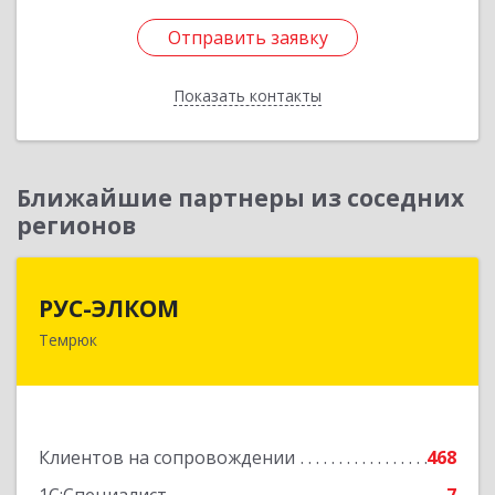
Отправить заявку
Отправить заявку
Показать контакты
Назад
Ближайшие партнеры из соседних
регионов
РУС-ЭЛКОМ
РУС-ЭЛКОМ
Темрюк
353500, Краснодарский край, Темрюкский р-н,
Темрюк г, Ленина ул, дом № 104
Подробнее
Клиентов на сопровождении
468