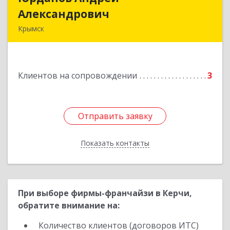
Александрович
Александрович
Крымск
353384 Краснодарский край г. Крымск ул.
Юбилейная 8
Клиентов на сопровождении
3
Подробнее
Отправить заявку
Отправить заявку
Показать контакты
Назад
При выборе фирмы-франчайзи в Керчи,
обратите внимание на:
Количество клиентов (договоров ИТС)