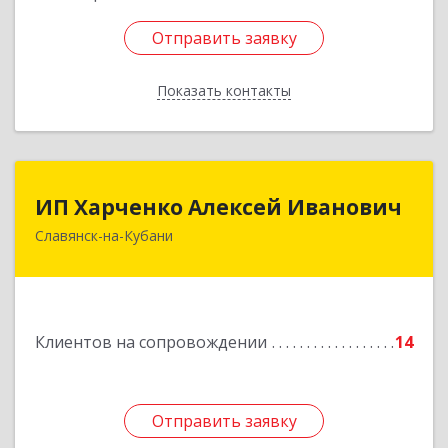
Отправить заявку
Отправить заявку
Показать контакты
Назад
ИП Харченко Алексей Иванович
ИП Харченко Алексей Иванович
Славянск-на-Кубани
353 579, Краснодарский край, ст.Петровская,
ул.Кирпичная д.32
Подробнее
Клиентов на сопровождении
14
Отправить заявку
Отправить заявку