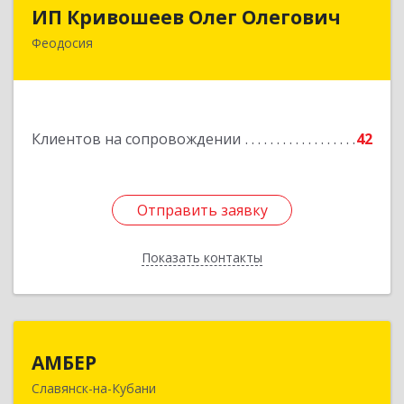
ИП Кривошеев Олег Олегович
ИП Кривошеев Олег Олегович
Феодосия
Подробнее
Клиентов на сопровождении
42
Отправить заявку
Отправить заявку
Показать контакты
Назад
АМБЕР
АМБЕР
Славянск-на-Кубани
353562, Краснодарский край, Славянский р-н,