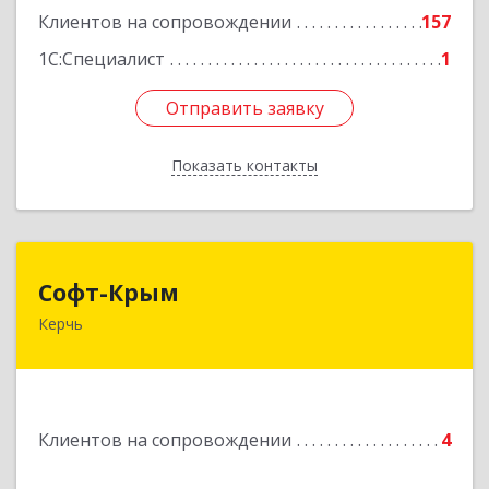
Клиентов на сопровождении
157
1С:Специалист
1
Отправить заявку
Отправить заявку
Показать контакты
Назад
Софт-Крым
Софт-Крым
Керчь
Республика Калмыкия, г. Элиста, ул. Губаревича,
5, офис 304
Подробнее
Клиентов на сопровождении
4