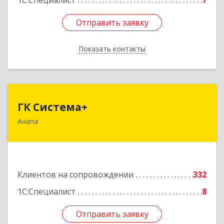
1С:Специалист
7
Отправить заявку
Отправить заявку
Показать контакты
Назад
ГК Система+
ГК Система+
Анапа
353450, Краснодарский край, Анапский р-н,
Анапа г, Лермонтова ул, дом № 116, корпус Г,
оф.7
Подробнее
Клиентов на сопровождении
332
1С:Специалист
8
Отправить заявку
Отправить заявку