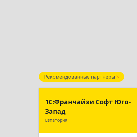
Рекомендованные партнеры
1С:Франчайзи Софт Юго
1С:Франчайзи Софт Юго-
Запа
Запад
Евпатория
297407, Крым Респ, Евпатория г
Победы пр-кт, дом № 13, кв.4