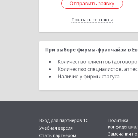
Отправить заявку
Отправить заявку
Показать контакты
Назад
При выборе фирмы-франчайзи в Ев
Количество клиентов (договоро
Количество специалистов, атте
Наличие у фирмы статуса
Вход для партнеров 1С
Политика
конфиденциа
Учебная версия
Замечания по
Стать партнером