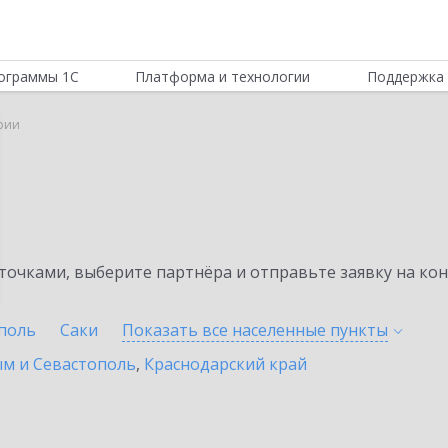
ограммы 1С
Платформа и технологии
Поддержка 
ории
очками, выберите партнёра и отправьте заявку на ко
поль
Саки
Показать все населенные
пункты
ым и Севастополь
,
Краснодарский край