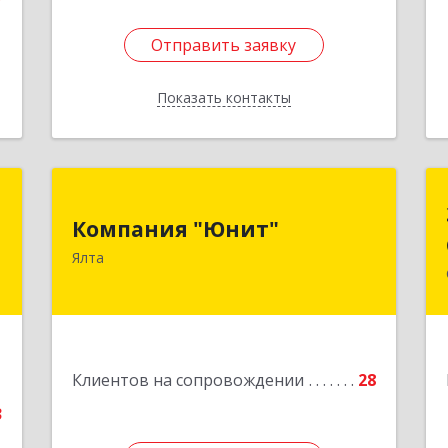
7
Отправить заявку
Отправить заявку
Показать контакты
Назад
ы
Компания "Юнит"
Компания "Юнит"
,
298600, Крым Респ, Ялта г, Васильева
Ялта
1
ул, дом № 16, оф.400
е
Подробнее
1
Клиентов на сопровождении
28
3