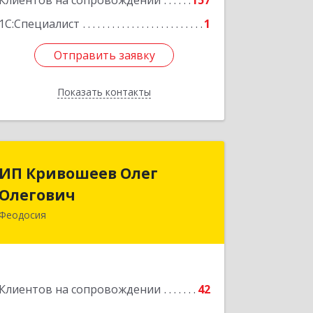
Клиентов на сопровождении
157
1С:Специалист
1
Отправить заявку
Отправить заявку
Показать контакты
Назад
ИП Кривошеев Олег
ИП Кривошеев Олег
Олегович
Олегович
Феодосия
Подробнее
Клиентов на сопровождении
42