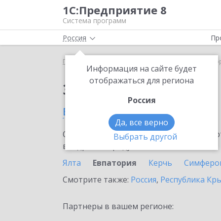
1С:Предприятие 8
Система программ
Россия
Пр
Главная
Сервисы ИТС
mag1c
mag1c в Евпат
Информация на сайте будет
отображаться для региона
Заказать mag1c
Россия
в Евпатории
Да, все верно
Ознакомьтесь с информационными карт
Выбрать другой
внедрение продукта.
Ялта
Евпатория
Керчь
Симферо
Смотрите также:
Россия
,
Республика Кр
Партнеры в вашем регионе: