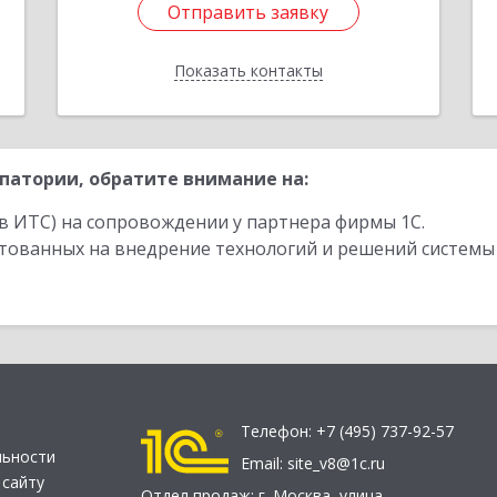
Отправить заявку
Отправить заявку
Показать контакты
Назад
патории, обратите внимание на:
в ИТС) на сопровождении у партнера фирмы 1С.
стованных на внедрение технологий и решений системы
Телефон:
+7 (495) 737-92-57
льности
Email:
site_v8@1c.ru
 сайту
Отдел продаж:
г. Москва
,
улица