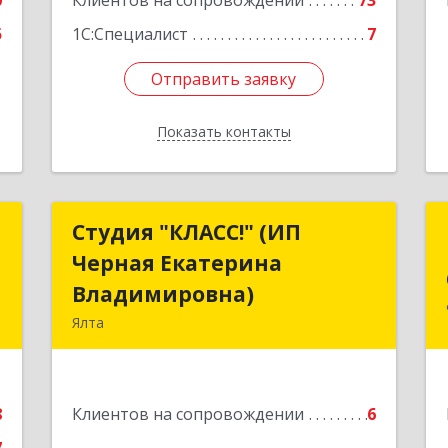
0
Клиентов на сопровождении
73
5
1С:Специалист
7
Отправить заявку
Отправить заявку
Показать контакты
Назад
т
Студия "КЛАСС!" (ИП
Студия "КЛАСС!" (ИП
Черная Екатерина
Черная Екатерина
.
Владимировна)
Владимировна)
а
Ялта
0
98600, г. Ялта, ул. Свердлова, 24
е
Подробнее
8
Клиентов на сопровождении
6