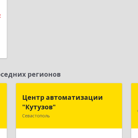
е
2
седних регионов
м
Центр автоматизации
Центр автоматизации
"Кутузов"
"Кутузов"
,
2
Севастополь
299011, Севастополь г, Генерала
Петрова ул, дом № 20, корпус 1, оф.1
е