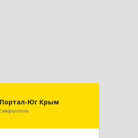
Портал-Юг Крым
Портал-Юг Крым
295015, Крым Респ, Симферополь г,
Симферополь
Козлова ул, дом № 27
Подробнее