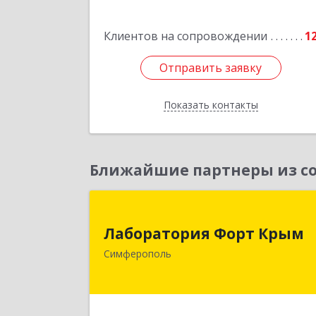
Подробне
Клиентов на сопровождении
1
Отправить заявку
Отправить заявку
Показать контакты
Назад
Ближайшие партнеры из со
Лаборатория Форт Кры
Лаборатория Форт Крым
295034, Крым Респ, Симферополь г
Симферополь
Киевская ул, дом № 79, оф.90
Подробне