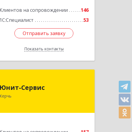
Клиентов на сопровождении
146
1С:Специалист
53
Отправить заявку
Отправить заявку
Показать контакты
Назад
Юнит-Сервис
Юнит-Сервис
298300, Крым Респ, Керчь г,
Керчь
Кооперативный пер, дом № 26
Подробнее