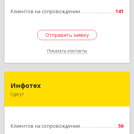
Подробнее
Клиентов на сопровождении
141
Отправить заявку
Отправить заявку
Показать контакты
Назад
Инфотех
Инфотех
Сургут
628400, Ханты-Мансийский Автономный округ
- Югра АО, Сургут г, Быстринская ул, дом № 8
Подробнее
Клиентов на сопровождении
56