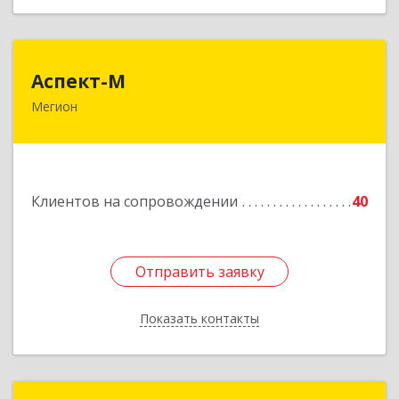
Аспект-М
Аспект-М
Мегион
628681, Ханты-Мансийский Автономный округ
- Югра АО, Мегион г, Строителей ул, дом № 2/3
Подробнее
Клиентов на сопровождении
40
Отправить заявку
Отправить заявку
Показать контакты
Назад