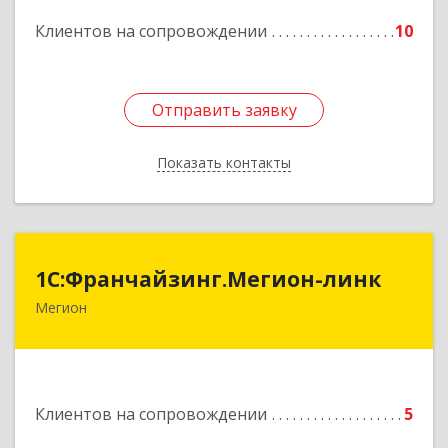
Подробнее
Клиентов на сопровождении
10
Отправить заявку
Отправить заявку
Показать контакты
Назад
1С:Франчайзинг.Мегион-линк
1С:Франчайзинг.Мегион-линк
Мегион
Подробнее
Клиентов на сопровождении
5