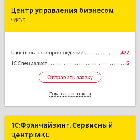
Центр управления бизнесом
Центр управления бизнесом
Сургут
628403, Ханты-Мансийский Автономный округ
- Югра АО, Сургут г, Мира пр-кт, дом № 56, кв.2
Подробнее
Клиентов на сопровождении
477
1С:Специалист
6
Отправить заявку
Отправить заявку
Показать контакты
Назад
1С:Франчайзинг. Сервисный
1С:Франчайзинг. Сервисный
центр МКС
центр МКС