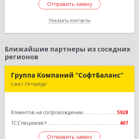
Отправить заявку
Отправить заявку
Показать контакты
Назад
Ближайшие партнеры из соседних
регионов
Группа Компаний "СофтБаланс"
Группа Компаний "СофтБаланс"
Санкт-Петербург
195112, Санкт-Петербург г, Заневский пр-кт,
дом № 30, корпус 2, литера А
Клиентов на сопровождении
5928
Подробнее
1С:Специалист
407
Отправить заявку
Отправить заявку