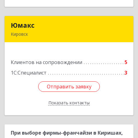
Юмакс
Юмакс
Кировск
187340, Ленинградская обл, Кировский р-н,
Кировск г, Новая ул, дом № 5А
Клиентов на сопровождении
5
Подробнее
1С:Специалист
3
Отправить заявку
Отправить заявку
Показать контакты
Назад
При выборе фирмы-франчайзи в Киришах,