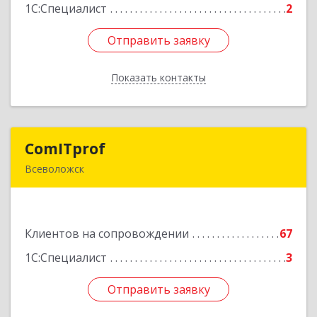
1С:Специалист
2
Отправить заявку
Отправить заявку
Показать контакты
Назад
ComITprof
ComITprof
Всеволожск
188643, Ленинградская обл, Всеволожский р-н,
Всеволожск г, Невская ул, дом № 6, кв.18
Клиентов на сопровождении
67
Подробнее
1С:Специалист
3
Отправить заявку
Отправить заявку