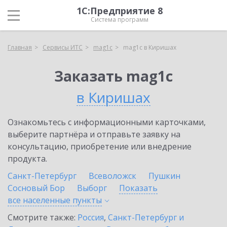
1С:Предприятие 8
Система программ
Главная
Сервисы ИТС
mag1c
mag1c в Киришах
Заказать mag1c
в Киришах
Ознакомьтесь с информационными карточками,
выберите партнёра и отправьте заявку на
консультацию, приобретение или внедрение
продукта.
Санкт-Петербург
Всеволожск
Пушкин
Сосновый Бор
Выборг
Показать
все населенные
пункты
Смотрите также:
Россия
,
Санкт-Петербург и