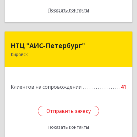
Показать контакты
Назад
НТЦ "АИС-Петербург"
НТЦ "АИС-Петербург"
Кировск
187342, Ленинградская обл, Кировск г, р-н
Кировский, Новая ул, дом № 5, а/я 11
Подробнее
Клиентов на сопровождении
41
Отправить заявку
Отправить заявку
Показать контакты
Назад