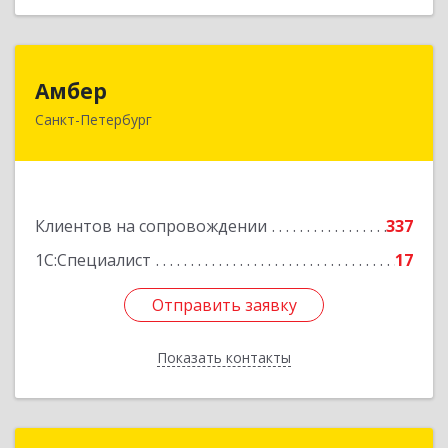
Амбер
Амбер
Санкт-Петербург
191119, Санкт-Петербург г, Правды ул, дом №
16
Подробнее
Клиентов на сопровождении
337
1С:Специалист
17
Отправить заявку
Отправить заявку
Показать контакты
Назад