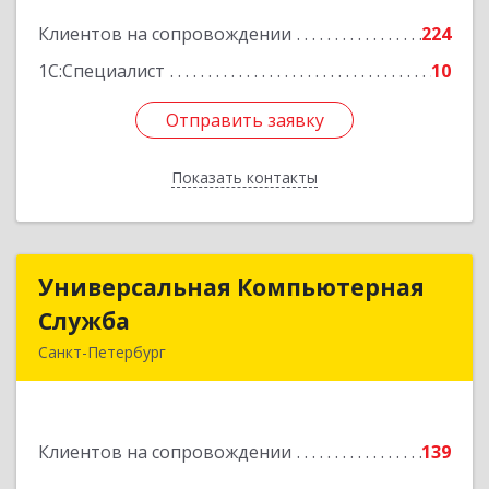
Подробнее
Клиентов на сопровождении
224
1С:Специалист
10
Отправить заявку
Отправить заявку
Показать контакты
Назад
Универсальная Компьютерная
Универсальная Компьютерная
Служба
Служба
Санкт-Петербург
192007, Санкт-Петербург г, Тамбовская ул, дом
№ 12, корпус В, кв.31
Клиентов на сопровождении
139
Подробнее