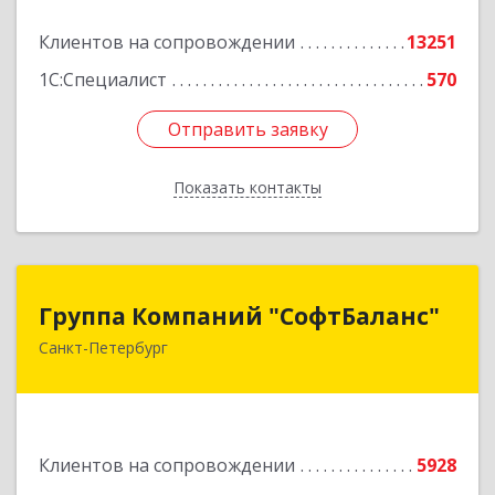
Подробнее
Клиентов на сопровождении
13251
1С:Специалист
570
Отправить заявку
Отправить заявку
Показать контакты
Назад
Группа Компаний "СофтБаланс"
Группа Компаний "СофтБаланс"
Санкт-Петербург
195112, Санкт-Петербург г, Заневский пр-кт,
дом № 30, корпус 2, литера А
Подробнее
Клиентов на сопровождении
5928