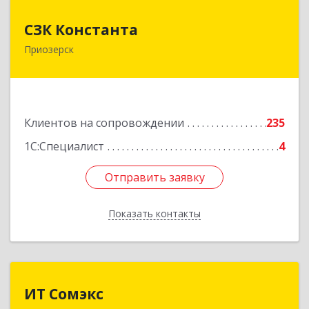
СЗК Константа
СЗК Константа
Приозерск
188760, Ленинградская обл, Приозерск г,
Калинина ул, дом № 29, кв.35
Подробнее
Клиентов на сопровождении
235
1С:Специалист
4
Отправить заявку
Отправить заявку
Показать контакты
Назад
ИТ Сомэкс
ИТ Сомэкс