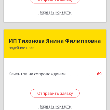
Показать контакты
Назад
ИП Тихонова Янина Филипповна
ИП Тихонова Янина Филипповна
Лодейное Поле
187700, Ленинградская обл, Лодейнопольский
р-н, Лодейное Поле г, Урицкого пр-кт, дом №
11А
Подробнее
Клиентов на сопровождении
69
Отправить заявку
Отправить заявку
Показать контакты
Назад