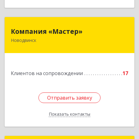
Компания «Мастер»
Компания «Мастер»
Новодвинск
164902, Архангельская обл, Новодвинск г,
Космонавтов ул, дом № 6, пом.1
Подробнее
Клиентов на сопровождении
17
Отправить заявку
Отправить заявку
Показать контакты
Назад