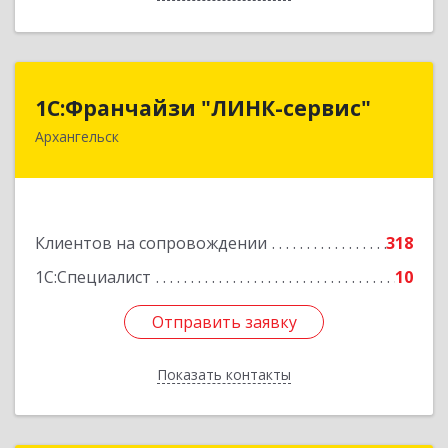
1С:Франчайзи "ЛИНК-сервис"
1С:Франчайзи "ЛИНК-сервис"
Архангельск
163000, Архангельская обл, Архангельск г,
Ленина пл., дом № 4, оф.1810 (18 этаж)
Подробнее
Клиентов на сопровождении
318
1С:Специалист
10
Отправить заявку
Отправить заявку
Показать контакты
Назад