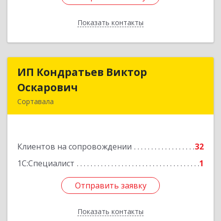
Показать контакты
Назад
ИП Кондратьев Виктор
ИП Кондратьев Виктор
Оскарович
Оскарович
Сортавала
186790, Карелия Респ, Сортавала г, Кирова ул,
дом № 6, кв.9
Клиентов на сопровождении
32
Подробнее
1С:Специалист
1
Отправить заявку
Отправить заявку
Показать контакты
Назад