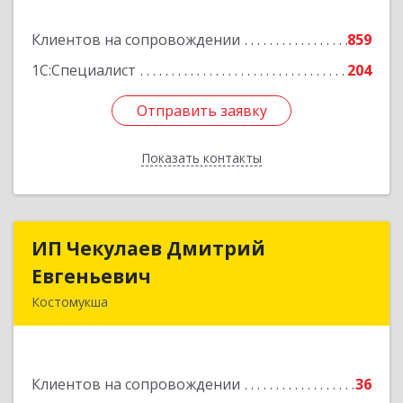
Подробнее
Клиентов на сопровождении
859
1С:Специалист
204
Отправить заявку
Отправить заявку
Показать контакты
Назад
ИП Чекулаев Дмитрий
ИП Чекулаев Дмитрий
Евгеньевич
Евгеньевич
Костомукша
Подробнее
Клиентов на сопровождении
36