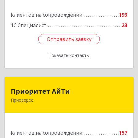
Подробнее
Клиентов на сопровождении
193
1С:Специалист
23
Отправить заявку
Отправить заявку
Показать контакты
Назад
Приоритет АйТи
Приоритет АйТи
Приозерск
188760, Ленинградская обл, Приозерский р-н,
Приозерск г, Калинина ул, дом № 39, этаж 2,
ком. 31
Подробнее
Клиентов на сопровождении
157