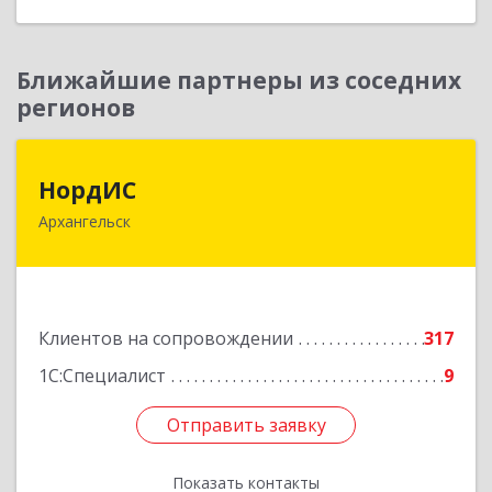
Ближайшие партнеры из соседних
регионов
НордИС
НордИС
Архангельск
163071, Архангельская обл, Архангельск г,
Гайдара ул, дом № 55, оф.18
Подробнее
Клиентов на сопровождении
317
1С:Специалист
9
Отправить заявку
Отправить заявку
Показать контакты
Назад