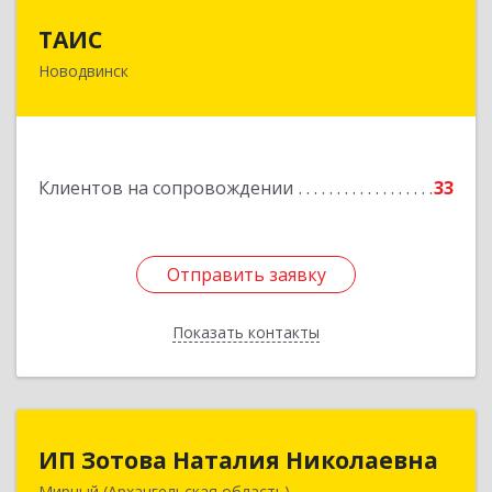
ТАИС
ТАИС
Новодвинск
164902, Архангельская обл, Новодвинск г,
Димитрова ул, дом № 4а
Подробнее
Клиентов на сопровождении
33
Отправить заявку
Отправить заявку
Показать контакты
Назад
ИП Зотова Наталия Николаевна
ИП Зотова Наталия Николаевна
Мирный (Архангельская область)