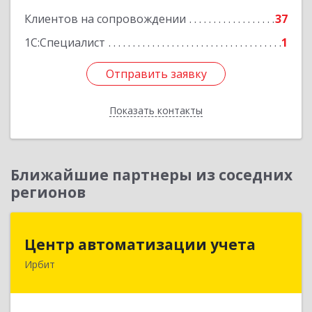
Клиентов на сопровождении
37
1С:Специалист
1
Отправить заявку
Отправить заявку
Показать контакты
Назад
Ближайшие партнеры из соседних
регионов
Центр автоматизации учета
Центр автоматизации учета
Ирбит
623854, Свердловская обл, Ирбит г, Маршала
Жукова ул, дом № 3, кв.28