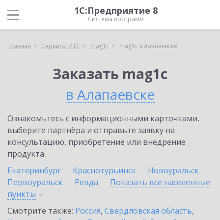
1С:Предприятие 8
Система программ
Главная
Сервисы ИТС
mag1c
mag1c в Алапаевске
Заказать mag1c
в Алапаевске
Ознакомьтесь с информационными карточками,
выберите партнёра и отправьте заявку на
консультацию, приобретение или внедрение
продукта.
Екатеринбург
Краснотурьинск
Новоуральск
Первоуральск
Ревда
Показать все населенные
пункты
Смотрите также:
Россия
,
Свердловская область
,