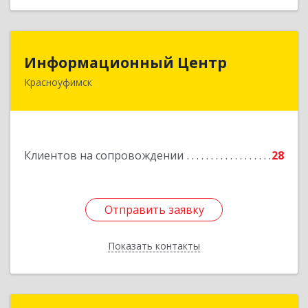
Информационный Центр
Информационный Центр
Красноуфимск
623300, Свердловская обл, Красноуфимск г,
Мизерова ул, дом № 112А
Подробнее
Клиентов на сопровождении
28
Отправить заявку
Отправить заявку
Показать контакты
Назад