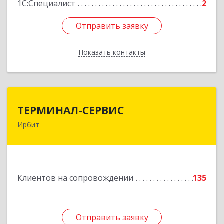
1С:Специалист
2
Отправить заявку
Отправить заявку
Показать контакты
Назад
ТЕРМИНАЛ-СЕРВИС
ТЕРМИНАЛ-СЕРВИС
Ирбит
623850, Свердловская обл, Ирбит г,
Пролетарская ул, дом № 7
Подробнее
Клиентов на сопровождении
135
Отправить заявку
Отправить заявку