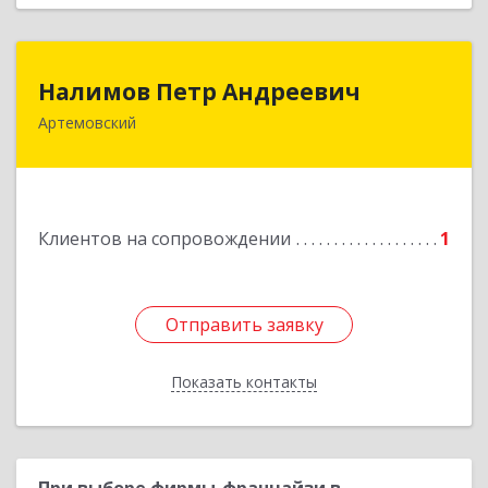
Налимов Петр Андреевич
Налимов Петр Андреевич
Артемовский
623780, Свердловская обл, Артемовский г,
Добролюбова ул, дом № 25
Подробнее
Клиентов на сопровождении
1
Отправить заявку
Отправить заявку
Показать контакты
Назад