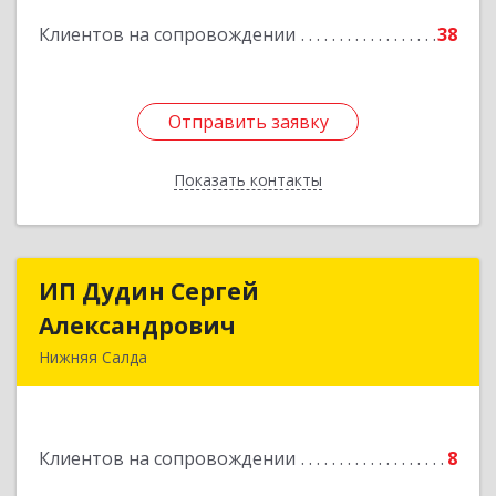
Подробнее
Клиентов на сопровождении
38
Отправить заявку
Отправить заявку
Показать контакты
Назад
ИП Дудин Сергей
ИП Дудин Сергей
Александрович
Александрович
Нижняя Салда
624740, Свердловская обл, Нижняя Салда г,
Энгельса ул, дом № 98
Клиентов на сопровождении
8
Подробнее