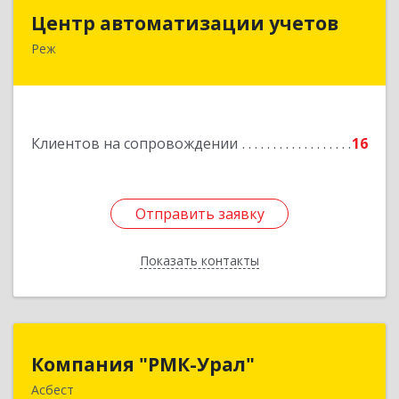
Центр автоматизации учетов
Центр автоматизации учетов
Реж
623750, Свердловская обл, Режевской р-н, Реж
г, Энгельса ул, дом № 6 А
Подробнее
Клиентов на сопровождении
16
Отправить заявку
Отправить заявку
Показать контакты
Назад
Компания "РМК-Урал"
Компания "РМК-Урал"
Асбест
624260, Свердловская обл, Асбест г,