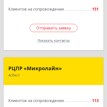
Подробнее
Клиентов на сопровождении
151
Отправить заявку
Отправить заявку
Показать контакты
Назад
РЦПР «Микролайн»
РЦПР «Микролайн»
Асбест
624272, Свердловская обл, Асбест г, имени В.И.
Ленина пр-кт, Здание № 29, оф.301
Подробнее
Клиентов на сопровождении
113