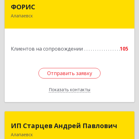
ФОРИС
ФОРИС
Алапаевск
624601, Свердловская обл, Алапаевск г, Ленина
ул, дом № 9
Подробнее
Клиентов на сопровождении
105
Отправить заявку
Отправить заявку
Показать контакты
Назад
ИП Старцев Андрей Павлович
ИП Старцев Андрей Павлович
Алапаевск
624601, Свердловская обл, Алапаевск г,