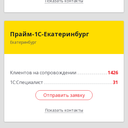
Показать контакты
Назад
Прайм-1С-Екатеринбург
Прайм-1С-Екатеринбург
Екатеринбург
620142, Свердловская обл, Екатеринбург г, 8
Марта ул, дом № 49, оф.609
Подробнее
Клиентов на сопровождении
1426
1С:Специалист
31
Отправить заявку
Отправить заявку
Показать контакты
Назад