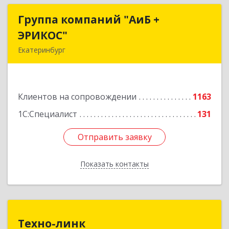
Группа компаний "АиБ +
Группа компаний "АиБ +
ЭРИКОС"
ЭРИКОС"
Екатеринбург
620075, Свердловская обл, Екатеринбург г,
Луначарского ул, дом № 81, оф.1008
Клиентов на сопровождении
1163
Подробнее
1С:Специалист
131
Отправить заявку
Отправить заявку
Показать контакты
Назад
Техно-линк
Техно-линк