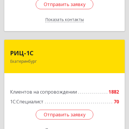
Отправить заявку
Отправить заявку
Показать контакты
Назад
РИЦ-1С
РИЦ-1С
Екатеринбург
620102, Свердловская обл, Екатеринбург г,
Фурманова ул, дом № 124
Подробнее
Клиентов на сопровождении
1882
1С:Специалист
70
Отправить заявку
Отправить заявку