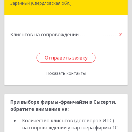
Заречный (Свердловская обл.)
Свердловская обл, г. Заречный, ул. Кузнецова,
д.24, оф.72
Подробнее
Клиентов на сопровождении
2
Отправить заявку
Отправить заявку
Показать контакты
Назад
При выборе фирмы-франчайзи в Сысерти,
обратите внимание на:
Количество клиентов (договоров ИТС)
на сопровождении у партнера фирмы 1С.