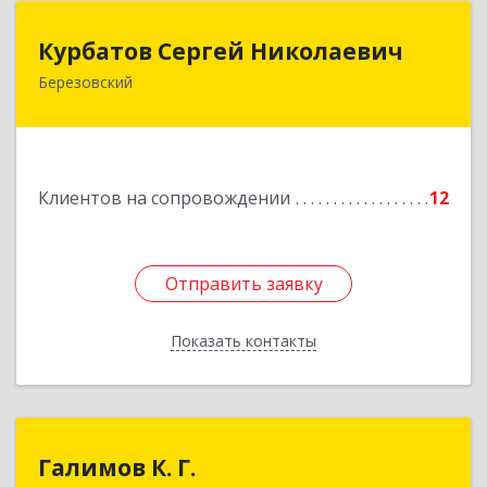
Курбатов Сергей Николаевич
Курбатов Сергей Николаевич
Березовский
623 701, 623701, Свердловская обл,
Березовский г, Театральная ул, д. 28, кв.43
Подробнее
Клиентов на сопровождении
12
Отправить заявку
Отправить заявку
Показать контакты
Назад
Галимов К. Г.
Галимов К. Г.