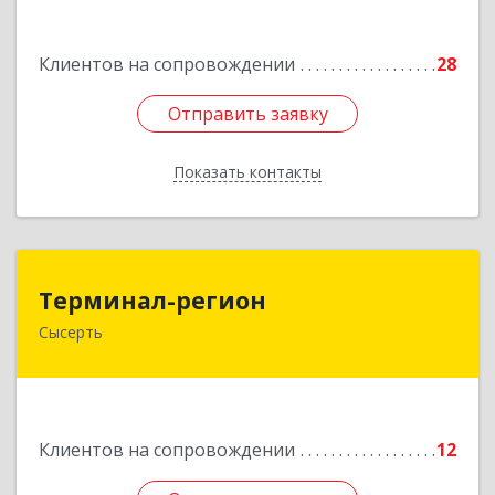
Подробнее
Клиентов на сопровождении
28
Отправить заявку
Отправить заявку
Показать контакты
Назад
Терминал-регион
Терминал-регион
Сысерть
624022, Свердловская обл, Сысертский р-н,
Сысерть г, Ленина ул, дом № 33, оф.209
Подробнее
Клиентов на сопровождении
12