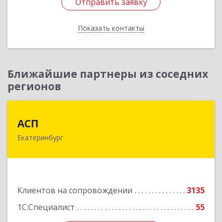
Отправить заявку
Отправить заявку
Показать контакты
Назад
Ближайшие партнеры из соседних
регионов
АСП
АСП
Екатеринбург
620075, Свердловская обл, Екатеринбург г,
Карла Либкнехта ул, строение 22, оф.521
Подробнее
Клиентов на сопровождении
3135
1С:Специалист
55