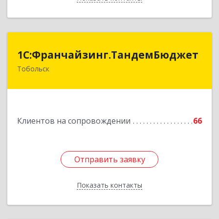
1С:Франчайзинг.ТандемБюджет
1С:Франчайзинг.ТандемБюджет
Тобольск
Подробнее
Клиентов на сопровождении
66
Отправить заявку
Отправить заявку
Показать контакты
Назад