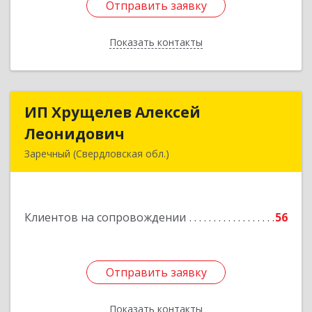
Отправить заявку
Отправить заявку
Показать контакты
Назад
ИП Хрущелев Алексей
ИП Хрущелев Алексей
Леонидович
Леонидович
Заречный (Свердловская обл.)
624250, Свердловская обл, Заречный г,
Курчатова ул, дом № 27/2, кв.57
Клиентов на сопровождении
56
Подробнее
Отправить заявку
Отправить заявку
Показать контакты
Назад