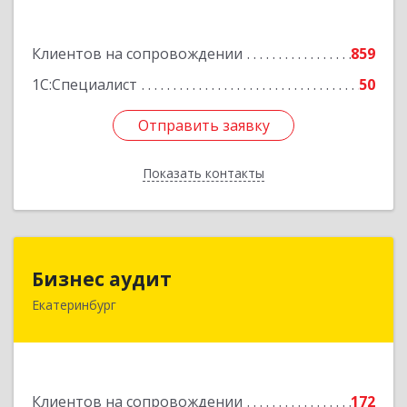
Подробнее
Клиентов на сопровождении
859
1С:Специалист
50
Отправить заявку
Отправить заявку
Показать контакты
Назад
Бизнес аудит
Бизнес аудит
Екатеринбург
620062, Свердловская обл, Екатеринбург г,
Гагарина ул, дом № 14, оф.908
Подробнее
Клиентов на сопровождении
172