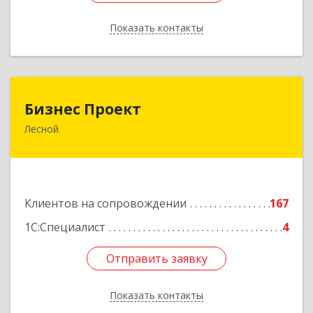
Показать контакты
Назад
Бизнес Проект
Бизнес Проект
Лесной
624200, Свердловская обл, Лесной г, Сиротина
ул, дом № 11
Подробнее
Клиентов на сопровождении
167
1С:Специалист
4
Отправить заявку
Отправить заявку
Показать контакты
Назад