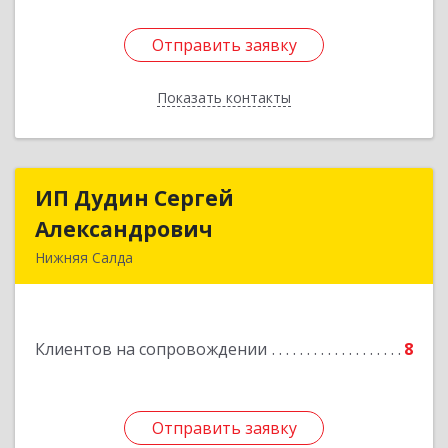
Отправить заявку
Отправить заявку
Показать контакты
Назад
ИП Дудин Сергей
ИП Дудин Сергей
Александрович
Александрович
Нижняя Салда
624740, Свердловская обл, Нижняя Салда г,
Энгельса ул, дом № 98
Клиентов на сопровождении
8
Подробнее
Отправить заявку
Отправить заявку