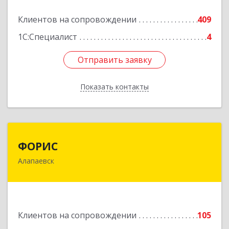
Подробнее
Клиентов на сопровождении
409
1С:Специалист
4
Отправить заявку
Отправить заявку
Показать контакты
Назад
ФОРИС
ФОРИС
Алапаевск
624601, Свердловская обл, Алапаевск г, Ленина
ул, дом № 9
Подробнее
Клиентов на сопровождении
105