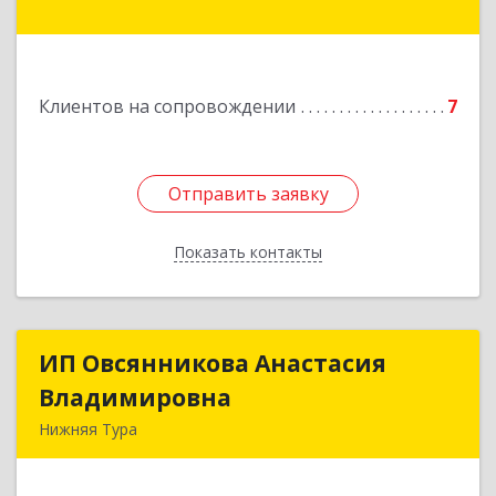
Подробнее
Клиентов на сопровождении
7
Отправить заявку
Отправить заявку
Показать контакты
Назад
ИП Овсянникова Анастасия
ИП Овсянникова Анастасия
Владимировна
Владимировна
Нижняя Тура
624222, Свердловская обл, Нижняя Тура г,
Машиностроителей ул, дом № 7, кв.30