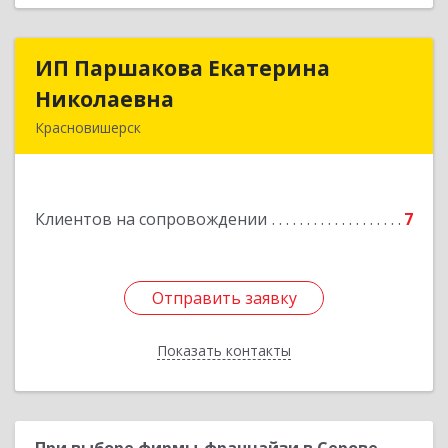
ИП Паршакова Екатерина
ИП Паршакова Екатерина
Николаевна
Николаевна
Красновишерск
618590, Пермский край, Красновишерск г,
Карла Маркса ул, дом № 27, кв.8
Клиентов на сопровождении
7
Подробнее
Отправить заявку
Отправить заявку
Показать контакты
Назад