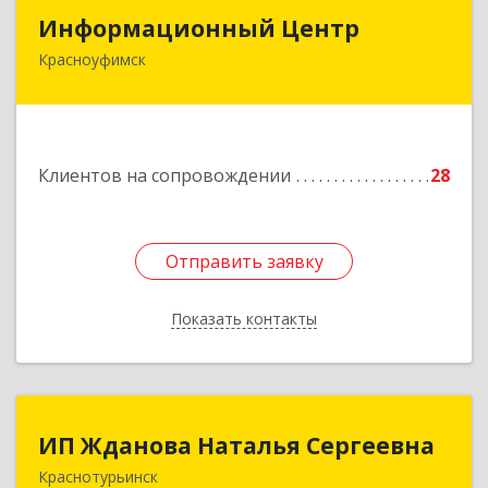
Информационный Центр
Информационный Центр
Красноуфимск
623300, Свердловская обл, Красноуфимск г,
Мизерова ул, дом № 112А
Подробнее
Клиентов на сопровождении
28
Отправить заявку
Отправить заявку
Показать контакты
Назад
ИП Жданова Наталья Сергеевна
ИП Жданова Наталья Сергеевна
Краснотурьинск