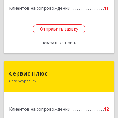
Клиентов на сопровождении
11
Подробнее
Отправить заявку
Отправить заявку
Показать контакты
Назад
Сервис Плюс
Сервис Плюс
Североуральск
624480, Свердловская обл, Североуральск г,
Ленина ул, дом № 10, кв.оф.1
Подробнее
Клиентов на сопровождении
12