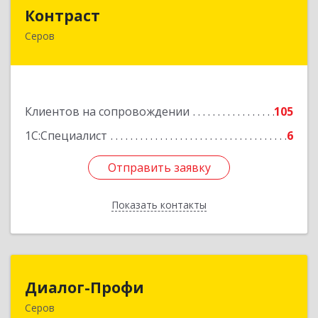
Контраст
Контраст
Серов
624993, Свердловская обл, Серов г, Ленина ул,
дом № 187
Подробнее
Клиентов на сопровождении
105
1С:Специалист
6
Отправить заявку
Отправить заявку
Показать контакты
Назад
Диалог-Профи
Диалог-Профи
Серов
624980, Свердловская обл, Серов г, Короленко