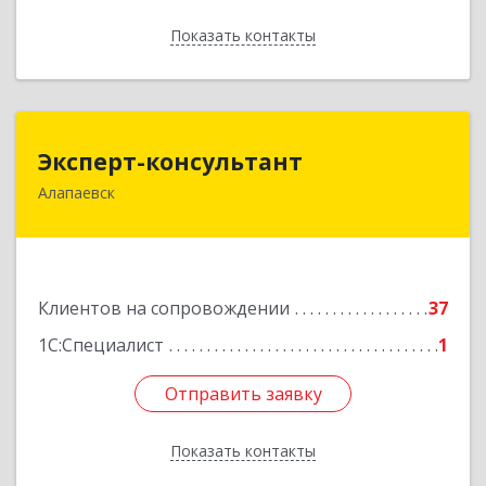
Показать контакты
Назад
Эксперт-консультант
Эксперт-консультант
Алапаевск
624600, Свердловская обл, Алапаевск г,
Братьев Смольниковых ул, дом № 34-18
Подробнее
Клиентов на сопровождении
37
1С:Специалист
1
Отправить заявку
Отправить заявку
Показать контакты
Назад