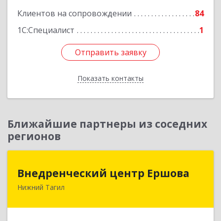
Клиентов на сопровождении
84
1С:Специалист
1
Отправить заявку
Отправить заявку
Показать контакты
Назад
Ближайшие партнеры из соседних
регионов
Внедренческий центр Ершова
Внедренческий центр Ершова
Нижний Тагил
622030, Свердловская обл, Нижний Тагил г,
Черноисточинское ш, дом № 58А, оф.6