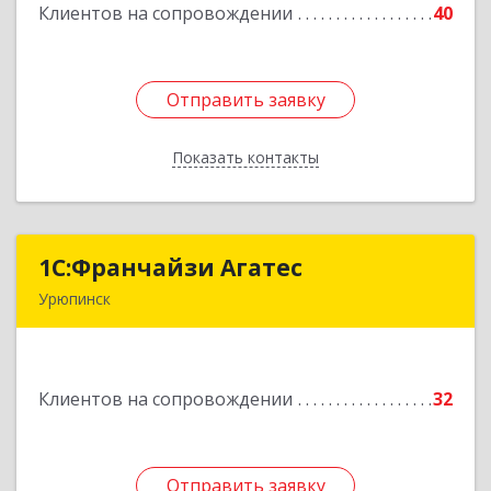
Клиентов на сопровождении
40
Подробнее
Отправить заявку
Отправить заявку
Показать контакты
Назад
1С:Франчайзи Агатес
1С:Франчайзи Агатес
Урюпинск
403113, Волгоградская обл, Урюпинск г, Ленина
пр-кт, дом № 90а
Клиентов на сопровождении
32
Подробнее
Отправить заявку
Отправить заявку