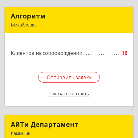
Алгоритм
Алгоритм
Михайловка
Подробнее
Клиентов на сопровождении
16
Отправить заявку
Отправить заявку
Показать контакты
Назад
АйТи Департамент
АйТи Департамент
Камышин