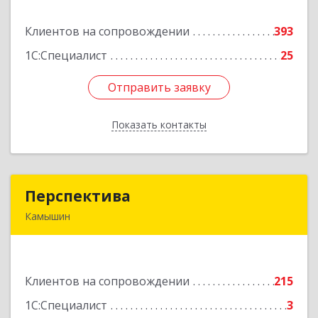
Клиентов на сопровождении
393
Подробнее
1С:Специалист
25
Отправить заявку
Отправить заявку
Показать контакты
Назад
Перспектива
Перспектива
Камышин
403850, Волгоградская обл, Камышин г,
Леонова ул, дом № 26
Клиентов на сопровождении
215
Подробнее
1С:Специалист
3