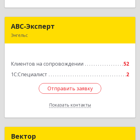
АВС-Эксперт
АВС-Эксперт
Энгельс
413105, Саратовская обл, Энгельс г, Минская ул,
дом № 18/1
Клиентов на сопровождении
52
Подробнее
1С:Специалист
2
Отправить заявку
Отправить заявку
Показать контакты
Назад
Вектор
Вектор