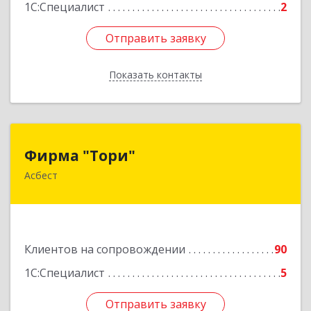
1С:Специалист
2
Отправить заявку
Отправить заявку
Показать контакты
Назад
Фирма "Тори"
Фирма "Тори"
Асбест
624286, Свердловская обл, Асбест г, Малышева
рп, Автомобилистов ул, дом № 7, кв.24
Подробнее
Клиентов на сопровождении
90
1С:Специалист
5
Отправить заявку
Отправить заявку