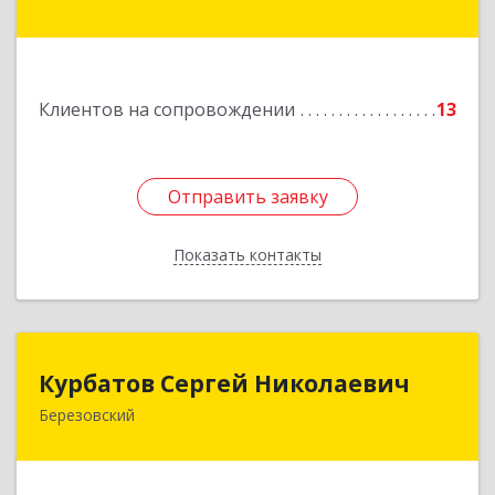
Ленинградская ул, дом № 1а, оф. 106
Подробнее
Клиентов на сопровождении
13
Отправить заявку
Отправить заявку
Показать контакты
Назад
Курбатов Сергей Николаевич
Курбатов Сергей Николаевич
Березовский
623 701, 623701, Свердловская обл,
Березовский г, Театральная ул, д. 28, кв.43