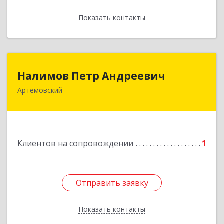
Показать контакты
Назад
Налимов Петр Андреевич
Налимов Петр Андреевич
Артемовский
623780, Свердловская обл, Артемовский г,
Добролюбова ул, дом № 25
Подробнее
Клиентов на сопровождении
1
Отправить заявку
Отправить заявку
Показать контакты
Назад