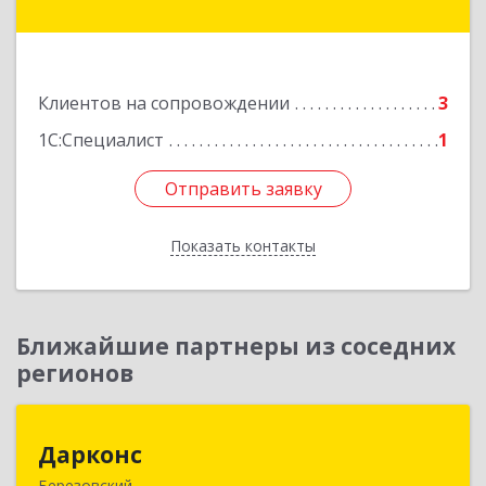
г, Ленина ул, дом № 76/1, оф.1
Подробнее
Клиентов на сопровождении
3
1С:Специалист
1
Отправить заявку
Отправить заявку
Показать контакты
Назад
Ближайшие партнеры из соседних
регионов
Дарконс
Дарконс
Березовский