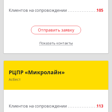
Подробнее
Клиентов на сопровождении
105
Отправить заявку
Отправить заявку
Показать контакты
Назад
РЦПР «Микролайн»
РЦПР «Микролайн»
Асбест
624272, Свердловская обл, Асбест г, имени В.И.
Ленина пр-кт, Здание № 29, оф.301
Подробнее
Клиентов на сопровождении
113