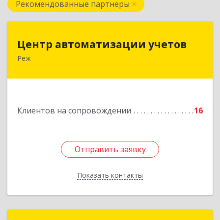
Рекомендованные партнеры
Центр автоматизации учетов
Центр автоматизации учетов
Реж
623750, Свердловская обл, Режевской р-н, Реж
г, Энгельса ул, дом № 6 А
Подробнее
Клиентов на сопровождении
16
Отправить заявку
Отправить заявку
Показать контакты
Назад