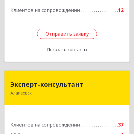
Подробнее
Клиентов на сопровождении
12
Отправить заявку
Отправить заявку
Показать контакты
Назад
Эксперт-консультант
Эксперт-консультант
Алапаевск
624600, Свердловская обл, Алапаевск г,
Братьев Смольниковых ул, дом № 34-18
Подробнее
Клиентов на сопровождении
37