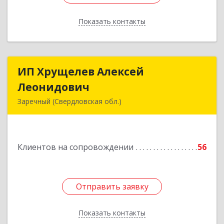
Показать контакты
Назад
ИП Хрущелев Алексей
ИП Хрущелев Алексей
Леонидович
Леонидович
Заречный (Свердловская обл.)
624250, Свердловская обл, Заречный г,
Курчатова ул, дом № 27/2, кв.57
Клиентов на сопровождении
56
Подробнее
Отправить заявку
Отправить заявку
Показать контакты
Назад