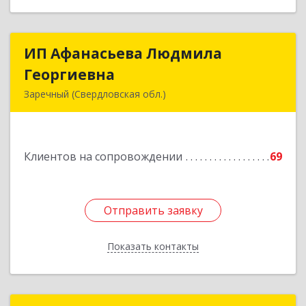
ИП Афанасьева Людмила
ИП Афанасьева Людмила
Георгиевна
Георгиевна
Заречный (Свердловская обл.)
624250, Свердловская обл, Заречный г,
Алещенкова ул, дом № 4, кв.46
Клиентов на сопровождении
69
Подробнее
Отправить заявку
Отправить заявку
Показать контакты
Назад