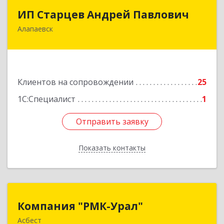
ИП Старцев Андрей Павлович
ИП Старцев Андрей Павлович
Алапаевск
624601, Свердловская обл, Алапаевск г,
Братьев Смольниковых ул, дом № 38, кв.16
Подробнее
Клиентов на сопровождении
25
1С:Специалист
1
Отправить заявку
Отправить заявку
Показать контакты
Назад
Компания "РМК-Урал"
Компания "РМК-Урал"
Асбест
624260, Свердловская обл, Асбест г,