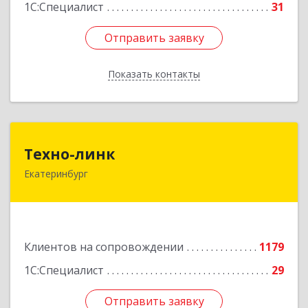
1С:Специалист
31
Отправить заявку
Отправить заявку
Показать контакты
Назад
Техно-линк
Техно-линк
Екатеринбург
620000, Свердловская обл, Екатеринбург г,
Основинская ул, строение 10, оф.1116
Подробнее
Клиентов на сопровождении
1179
1С:Специалист
29
Отправить заявку
Отправить заявку