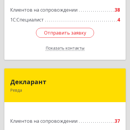
Клиентов на сопровождении
38
Подробнее
1С:Специалист
4
Отправить заявку
Отправить заявку
Показать контакты
Назад
Декларант
Декларант
Ревда
623280, Свердловская обл, Ревда г, Азина ул,
дом № 81, оф.223
Подробнее
Клиентов на сопровождении
37