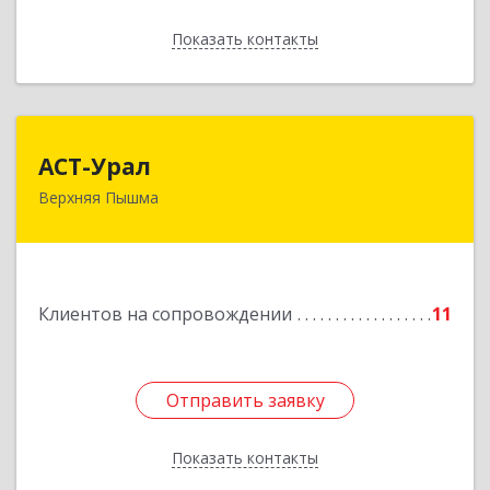
Показать контакты
Назад
АСТ-Урал
АСТ-Урал
Верхняя Пышма
624090, Свердловская обл, Верхняя Пышма г,
Уральских рабочих ул, дом № 45А - 76
Подробнее
Клиентов на сопровождении
11
Отправить заявку
Отправить заявку
Показать контакты
Назад