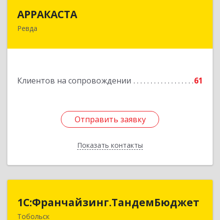
АРРАКАСТА
АРРАКАСТА
Ревда
623286, Свердловская обл, Ревда г, Азина ул,
Здание № 83, оф.3
Подробнее
Клиентов на сопровождении
61
Отправить заявку
Отправить заявку
Показать контакты
Назад
1С:Франчайзинг.ТандемБюджет
1С:Франчайзинг.ТандемБюджет
Тобольск