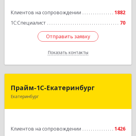
Подробнее
Клиентов на сопровождении
1882
1С:Специалист
70
Отправить заявку
Отправить заявку
Показать контакты
Назад
Прайм-1С-Екатеринбург
Прайм-1С-Екатеринбург
Екатеринбург
620142, Свердловская обл, Екатеринбург г, 8
Марта ул, дом № 49, оф.609
Подробнее
Клиентов на сопровождении
1426