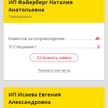
ИП Файерберг Наталия
ИП Файерберг Наталия
Анатольевна
Анатольевна
Первоуральск
623119, Свердловская обл, Первоуральск г,
Строителей ул, дом № 38-24
Клиентов на сопровождении
45
Подробнее
1С:Специалист
2
Отправить заявку
Отправить заявку
Показать контакты
Назад
ИП Исаева Евгения
ИП Исаева Евгения
Александровна
Александровна