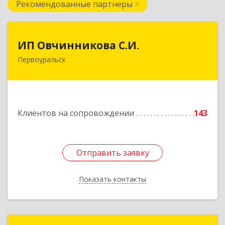
Рекомендованные партнеры
ИП Овчинникова С.И.
ИП Овчинникова С.И.
Первоуральск
623119, Свердловская обл, Первоуральск г,
Береговая ул, дом № 5Б, кв.160
Подробнее
Клиентов на сопровождении
143
Отправить заявку
Отправить заявку
Показать контакты
Назад