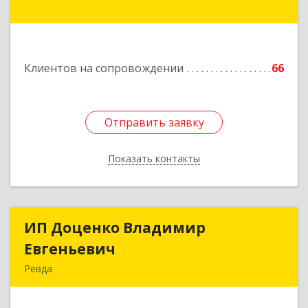
Подробнее
Клиентов на сопровождении
66
Отправить заявку
Отправить заявку
Показать контакты
Назад
ИП Доценко Владимир
ИП Доценко Владимир
Евгеньевич
Евгеньевич
Ревда
623281, Свердловская обл, Ревда г, Карла
Либкнехта ул, дом № 35, кв.31