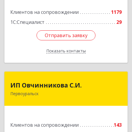
Подробнее
Клиентов на сопровождении
1179
1С:Специалист
29
Отправить заявку
Отправить заявку
Показать контакты
Назад
ИП Овчинникова С.И.
ИП Овчинникова С.И.
Первоуральск
623119, Свердловская обл, Первоуральск г,
Береговая ул, дом № 5Б, кв.160
Подробнее
Клиентов на сопровождении
143