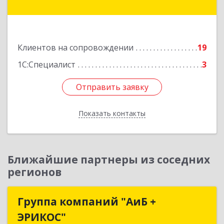
Автозаводская ул, дом № 11, кв.3
Подробнее
Клиентов на сопровождении
19
1С:Специалист
3
Отправить заявку
Отправить заявку
Показать контакты
Назад
Ближайшие партнеры из соседних
регионов
Группа компаний "АиБ +
Группа компаний "АиБ +
ЭРИКОС"
ЭРИКОС"