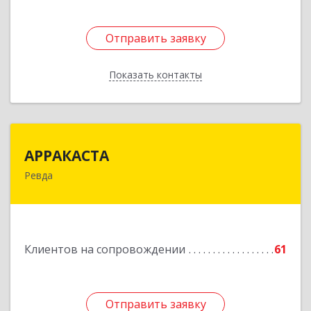
Отправить заявку
Отправить заявку
Показать контакты
Назад
АРРАКАСТА
АРРАКАСТА
Ревда
623286, Свердловская обл, Ревда г, Азина ул,
Здание № 83, оф.3
Подробнее
Клиентов на сопровождении
61
Отправить заявку
Отправить заявку