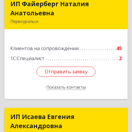
ИП Файерберг Наталия
ИП Файерберг Наталия
Анатольевна
Анатольевна
Первоуральск
623119, Свердловская обл, Первоуральск г,
Строителей ул, дом № 38-24
Клиентов на сопровождении
45
Подробнее
1С:Специалист
2
Отправить заявку
Отправить заявку
Показать контакты
Назад
ИП Исаева Евгения
ИП Исаева Евгения
Александровна
Александровна