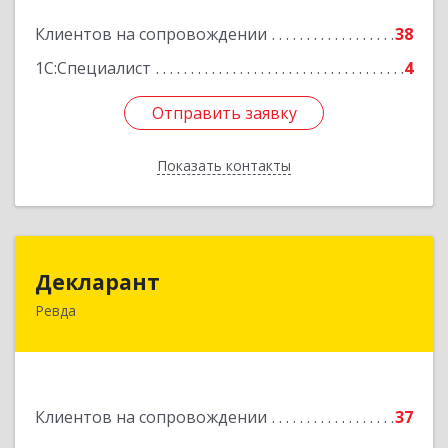
Клиентов на сопровождении
38
Подробнее
1С:Специалист
4
Отправить заявку
Отправить заявку
Показать контакты
Назад
Декларант
Декларант
Ревда
623280, Свердловская обл, Ревда г, Азина ул,
дом № 81, оф.223
Подробнее
Клиентов на сопровождении
37