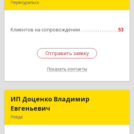
Первоуральск
Подробнее
Клиентов на сопровождении
53
Отправить заявку
Отправить заявку
Показать контакты
Назад
ИП Доценко Владимир
ИП Доценко Владимир
Евгеньевич
Евгеньевич
Ревда
623281, Свердловская обл, Ревда г, Карла
Либкнехта ул, дом № 35, кв.31