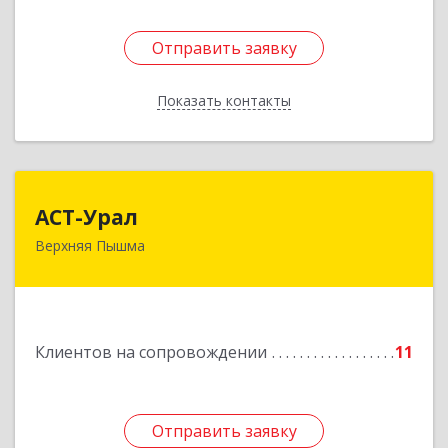
Отправить заявку
Отправить заявку
Показать контакты
Назад
АСТ-Урал
АСТ-Урал
Верхняя Пышма
624090, Свердловская обл, Верхняя Пышма г,
Уральских рабочих ул, дом № 45А - 76
Подробнее
Клиентов на сопровождении
11
Отправить заявку
Отправить заявку