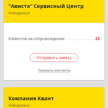
"Ависта" Сервисный Центр
"Ависта" Сервисный Центр
Новоуральск
624130, Свердловская обл, Новоуральск г,
Комсомольская ул, дом № 10
Подробнее
Клиентов на сопровождении
23
Отправить заявку
Отправить заявку
Показать контакты
Назад
Компания Квант
Компания Квант
Новоуральск
624130, Свердловская обл, Новоуральск г,