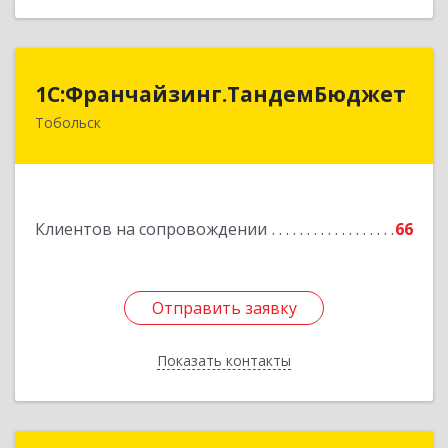
1С:Франчайзинг.ТандемБюджет
1С:Франчайзинг.ТандемБюджет
Тобольск
Подробнее
Клиентов на сопровождении
66
Отправить заявку
Отправить заявку
Показать контакты
Назад