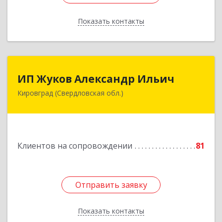
Показать контакты
Назад
ИП Жуков Александр Ильич
ИП Жуков Александр Ильич
Кировград (Свердловская обл.)
624140, Свердловская обл, Кировград г,
Свердлова ул, дом № 68Б, оф.61
Подробнее
Клиентов на сопровождении
81
Отправить заявку
Отправить заявку
Показать контакты
Назад