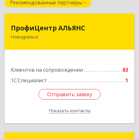
Рекомендованные партнеры
ПрофиЦентр АЛЬЯНС
ПрофиЦентр АЛЬЯНС
Новоуральск
624133, Свердловская обл, Новоуральск г, Льва
Толстого ул, Здание № 2а, оф.106
Подробнее
Клиентов на сопровождении
63
1С:Специалист
1
Отправить заявку
Отправить заявку
Показать контакты
Назад