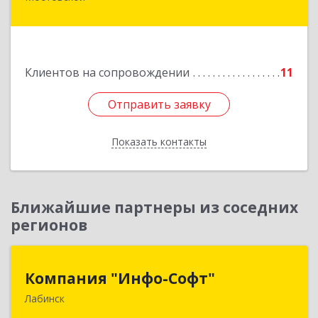
Мостовской пгт, Гоголя ул, дом № 113, кв.3
Подробнее
Клиентов на сопровождении
11
Отправить заявку
Отправить заявку
Показать контакты
Назад
Ближайшие партнеры из соседних
регионов
Компания "Инфо-Софт"
Компания "Инфо-Софт"
Лабинск
352500, Краснодарский край, Лабинский р-н,