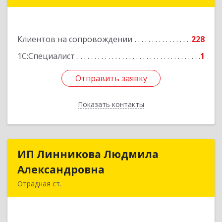
Лабинск г, Константинова ул, дом № 72
Подробнее
Клиентов на сопровождении
228
1С:Специалист
1
Отправить заявку
Отправить заявку
Показать контакты
Назад
ИП Линникова Людмила
ИП Линникова Людмила
Александровна
Александровна
Отрадная ст.
352290, Краснодарский край, Отрадненский р-
н, Отрадная ст-ца, Курортная ул, дом № 39Б