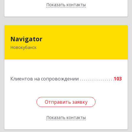
Показать контакты
Назад
Navigator
Navigator
Новокубанск
352240, Краснодарский край, Новокубанск г,
Пушкина ул, дом № 67
Подробнее
Клиентов на сопровождении
103
Отправить заявку
Отправить заявку
Показать контакты
Назад