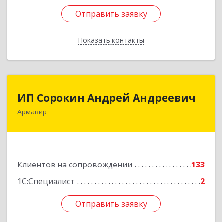
Отправить заявку
Отправить заявку
Показать контакты
Назад
ИП Сорокин Андрей Андреевич
ИП Сорокин Андрей Андреевич
Армавир
352900, Краснодарский край, Армавир г,
Ф.Энгельса ул, дом № 25, кв.309
Подробнее
Клиентов на сопровождении
133
1С:Специалист
2
Отправить заявку
Отправить заявку