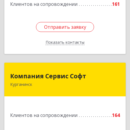
Клиентов на сопровождении
161
Подробнее
Отправить заявку
Отправить заявку
Показать контакты
Назад
Компания Сервис Софт
Компания Сервис Софт
Курганинск
352430, Краснодарский край, Курганинск г,
Розы Люксембург ул, дом № 333
Подробнее
Клиентов на сопровождении
164