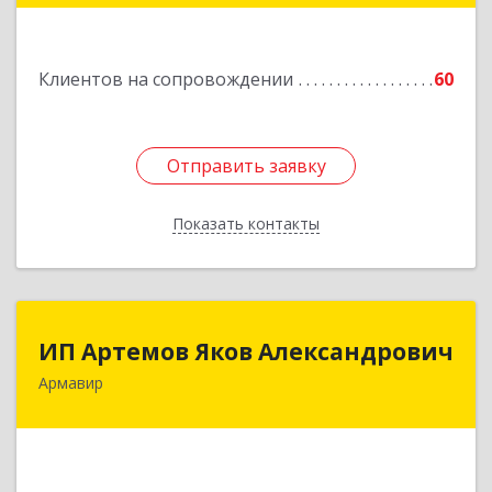
Подробнее
Клиентов на сопровождении
60
Отправить заявку
Отправить заявку
Показать контакты
Назад
ИП Артемов Яков Александрович
ИП Артемов Яков Александрович
Армавир
Подробнее