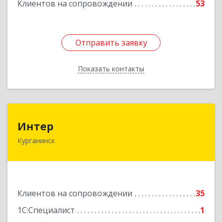
Клиентов на сопровождении
53
Отправить заявку
Отправить заявку
Показать контакты
Назад
Интер
Интер
Курганинск
352430, Краснодарский край, Курганинск г,
Матросова ул, дом № 151
Подробнее
Клиентов на сопровождении
35
1С:Специалист
1