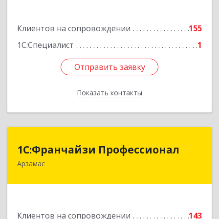
Подробнее
Клиентов на сопровождении
155
1С:Специалист
1
Отправить заявку
Отправить заявку
Показать контакты
Назад
1С:Франчайзи Профессионал
1С:Франчайзи Профессионал
Арзамас
607227, Нижегородская обл, Арзамас г, Кирова
ул, дом № 56, кв.6
Подробнее
Клиентов на сопровождении
143