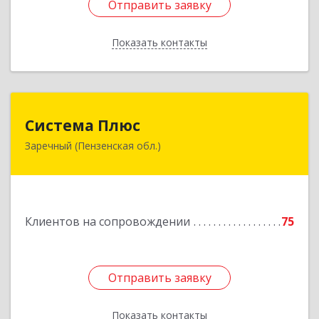
Отправить заявку
Отправить заявку
Показать контакты
Назад
Система Плюс
Система Плюс
Заречный (Пензенская обл.)
442960, Пензенская обл, Заречный г,
Комсомольская ул, дом № 1-205
Подробнее
Клиентов на сопровождении
75
Отправить заявку
Отправить заявку
Показать контакты
Назад