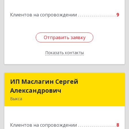
Подробнее
Клиентов на сопровождении
9
Отправить заявку
Отправить заявку
Показать контакты
Назад
ИП Маслагин Сергей
ИП Маслагин Сергей
Александрович
Александрович
Выкса
607060, Нижегородская обл, , Выкса г, Красная
пл., 16/61
Клиентов на сопровождении
8
Подробнее