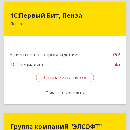
1С:Первый Бит, Пенза
1С:Первый Бит, Пенза
Пенза
440000, Пензенская обл, Пенза г, Московская
ул, дом № 15, пом.1
Подробнее
Клиентов на сопровождении
752
1С:Специалист
45
Отправить заявку
Отправить заявку
Показать контакты
Назад
Группа компаний "ЭЛСОФТ"
Группа компаний "ЭЛСОФТ"