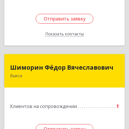
Отправить заявку
Отправить заявку
Показать контакты
Назад
Шиморин Фёдор Вячеславович
Шиморин Фёдор Вячеславович
Выкса
Подробнее
Клиентов на сопровождении
1