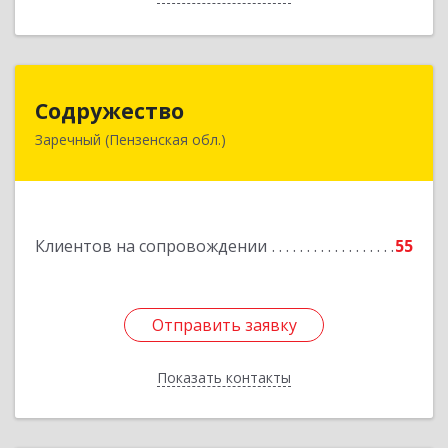
Содружество
Содружество
Заречный (Пензенская обл.)
442962, Пензенская обл, Заречный г,
Промышленная ул, дом № 25
Подробнее
Клиентов на сопровождении
55
Отправить заявку
Отправить заявку
Показать контакты
Назад