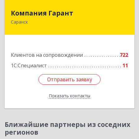
Компания Гарант
Компания Гарант
Саранск
430005, Мордовия Респ, Саранск г,
Большевистская ул, дом № 60, этаж 4 оф.7
Подробнее
Клиентов на сопровождении
722
1С:Специалист
11
Отправить заявку
Отправить заявку
Показать контакты
Назад
Ближайшие партнеры из соседних
регионов