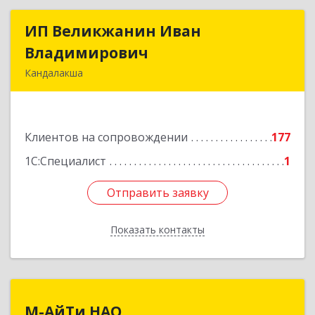
ИП Великжанин Иван
ИП Великжанин Иван
Владимирович
Владимирович
Кандалакша
184046, Мурманская обл, Кандалакша г,
Наймушина ул, дом № 16, кв.37
Клиентов на сопровождении
177
Подробнее
1С:Специалист
1
Отправить заявку
Отправить заявку
Показать контакты
Назад
М-АйТи НАО
М-АйТи НАО