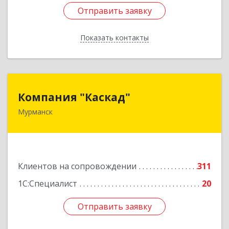
Отправить заявку
Отправить заявку
Показать контакты
Назад
Компания "Каскад"
Компания "Каскад"
Мурманск
183038, Мурманская обл, Мурманск г, Бабикова
проезд, дом № 12, кв.59
Подробнее
Клиентов на сопровождении
311
1С:Специалист
20
Отправить заявку
Отправить заявку