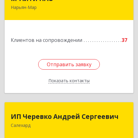
Нарьян-Мар
166000, Ненецкий АО, Нарьян-Мар г,
Авиаторов ул, дом № 15, корпус А
Подробнее
Клиентов на сопровождении
37
Отправить заявку
Отправить заявку
Показать контакты
Назад
ИП Черевко Андрей Сергеевич
ИП Черевко Андрей Сергеевич
Салехард
629003, Ямало-Ненецкий АО, Салехард г,
Маяковского ул, дом № 44, этаж 2