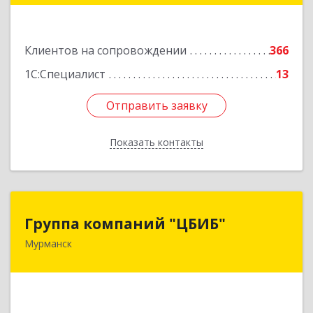
Подробнее
Клиентов на сопровождении
366
1С:Специалист
13
Отправить заявку
Отправить заявку
Показать контакты
Назад
Группа компаний "ЦБИБ"
Группа компаний "ЦБИБ"
Мурманск
183010, Мурманская обл, Мурманск г, Кирова
пр-кт, дом № 17
Подробнее