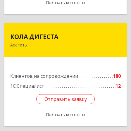
Показать контакты
Назад
КОЛА ДИГЕСТА
КОЛА ДИГЕСТА
Апатиты
184209, Мурманская обл, Апатиты г,
Космонавтов ул, дом № 17
Подробнее
Клиентов на сопровождении
180
1С:Специалист
12
Отправить заявку
Отправить заявку
Показать контакты
Назад