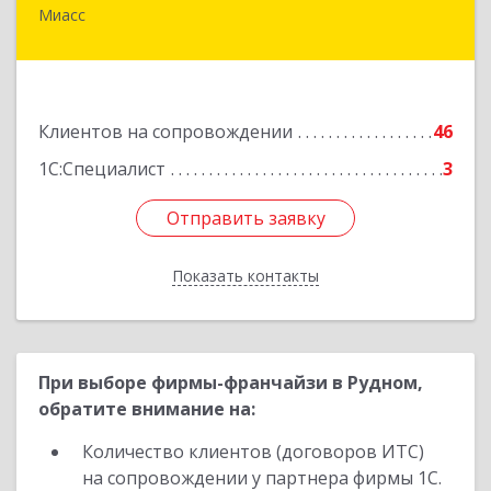
Миасс
456318, Челябинская обл, Миасс г, Жуковского
ул, дом № 8, кв.61
Подробнее
Клиентов на сопровождении
46
1С:Специалист
3
Отправить заявку
Отправить заявку
Показать контакты
Назад
При выборе фирмы-франчайзи в Рудном,
обратите внимание на:
Количество клиентов (договоров ИТС)
на сопровождении у партнера фирмы 1С.