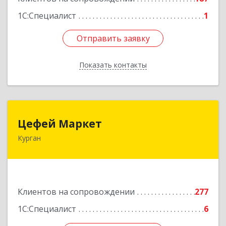
1С:Специалист
1
Отправить заявку
Отправить заявку
Показать контакты
Назад
Цефей Маркет
Цефей Маркет
Курган
640002, Курганская обл, Курган г, М.Горького
ул, дом № 35/1
Подробнее
Клиентов на сопровождении
277
1С:Специалист
6