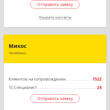
Отправить заявку
Отправить заявку
Показать контакты
Назад
Микос
Микос
Челябинск
454126, Челябинская обл, Челябинск г,
Энтузиастов ул, дом № 28, корпус А, этаж 1
Подробнее
Клиентов на сопровождении
1522
1С:Специалист
24
Отправить заявку
Отправить заявку