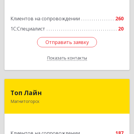
Подробнее
Клиентов на сопровождении
260
1С:Специалист
20
Отправить заявку
Отправить заявку
Показать контакты
Назад
Топ Лайн
Топ Лайн
Магнитогорск
454000, Челябинская обл, Магнитогорск г,
Галиуллина ул, дом № 11, А, кв.1
Подробнее
Клиентов на сопровождении
187