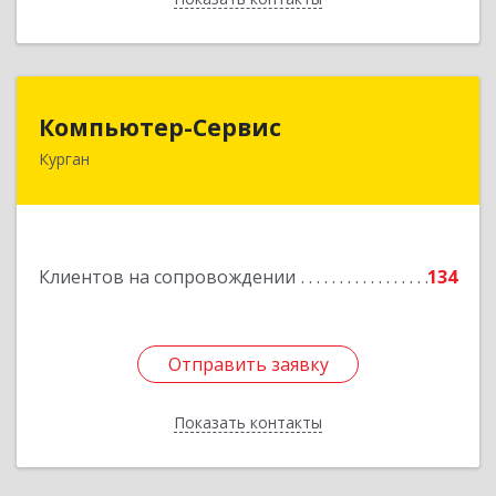
Компьютер-Сервис
Компьютер-Сервис
Курган
640022, Курганская обл, Курган г, Василия
Блюхера ул, дом № 30, пом.1
Подробнее
Клиентов на сопровождении
134
Отправить заявку
Отправить заявку
Показать контакты
Назад