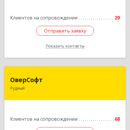
Подробнее
Клиентов на сопровождении
29
Отправить заявку
Отправить заявку
Показать контакты
Назад
ОверСофт
ОверСофт
Рудный
КАЗАХСТАН , 111500, Костанайская обл.,
г.Рудый, ул.Ленина, 44, кв.1
Подробнее
Клиентов на сопровождении
68