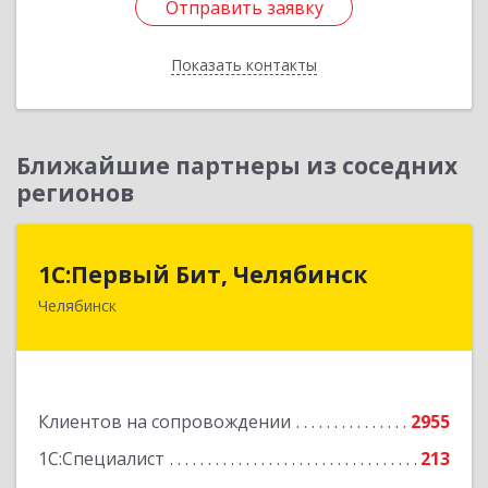
Отправить заявку
Отправить заявку
Показать контакты
Назад
Ближайшие партнеры из соседних
регионов
1С:Первый Бит, Челябинск
1С:Первый Бит, Челябинск
Челябинск
454084, Челябинская обл, Челябинск г,
Каслинская ул, дом № 77, оф.109
Подробнее
Клиентов на сопровождении
2955
1С:Специалист
213