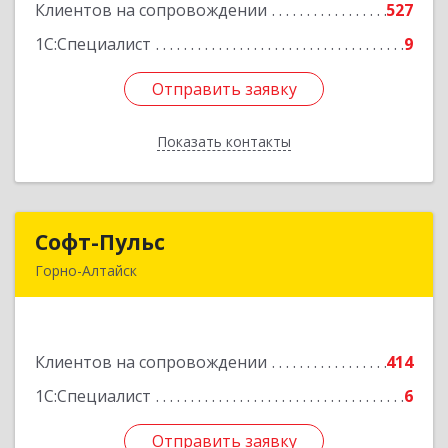
Клиентов на сопровождении
527
Подробнее
1С:Специалист
9
Отправить заявку
Отправить заявку
Показать контакты
Назад
Софт-Пульс
Софт-Пульс
Горно-Алтайск
649006, Алтай Респ, Горно-Алтайск г,
Комсомольская ул, дом № 13
Клиентов на сопровождении
414
Подробнее
1С:Специалист
6
Отправить заявку
Отправить заявку