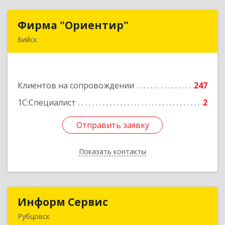
Фирма "Ориентир"
Фирма "Ориентир"
Бийск
659300, Алтайский край, Бийск г, Сергея Кирова
пр-кт, дом № 3
Клиентов на сопровождении
247
Подробнее
1С:Специалист
2
Отправить заявку
Отправить заявку
Показать контакты
Назад
Информ Сервис
Информ Сервис
Рубцовск