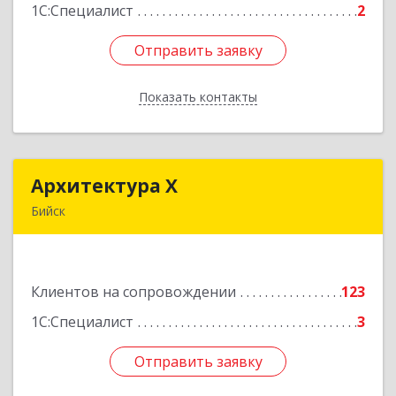
1С:Специалист
2
Отправить заявку
Отправить заявку
Показать контакты
Назад
Архитектура Х
Архитектура Х
Бийск
659300, Алтайский край, Бийск г, Турусова ул,
дом № 3
Клиентов на сопровождении
123
Подробнее
1С:Специалист
3
Отправить заявку
Отправить заявку