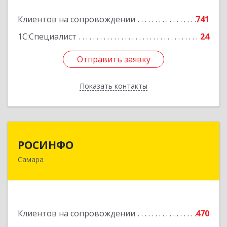
Подробнее
Клиентов на сопровождении
741
1С:Специалист
24
Отправить заявку
Отправить заявку
Показать контакты
Назад
РОСИНФО
РОСИНФО
Самара
443069, Самарская обл, Самара г, Авроры ул,
дом № 110, оф.24
Подробнее
Клиентов на сопровождении
470