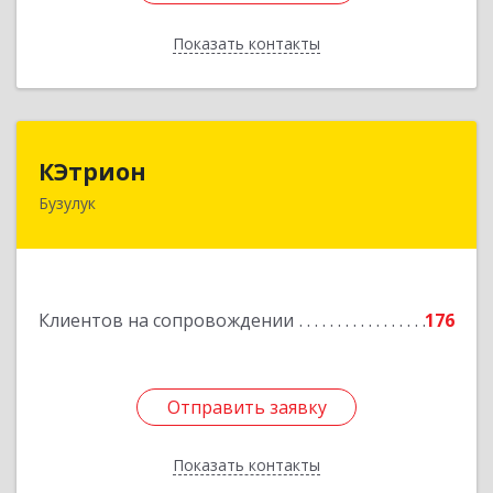
Показать контакты
Назад
КЭтрион
КЭтрион
Бузулук
461040, Оренбургская обл, Бузулук г, Пушкина
ул, дом № 3Б
Подробнее
Клиентов на сопровождении
176
Отправить заявку
Отправить заявку
Показать контакты
Назад