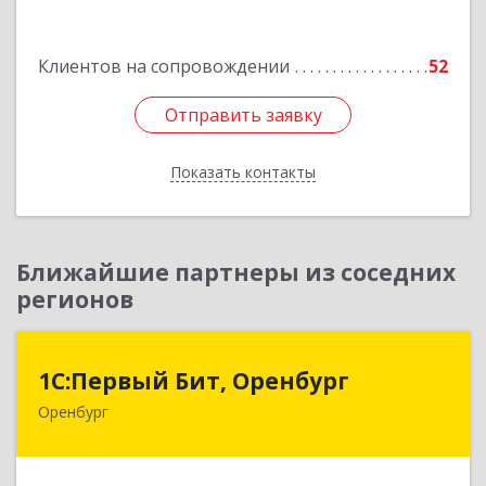
Подробнее
Клиентов на сопровождении
52
Отправить заявку
Отправить заявку
Показать контакты
Назад
Ближайшие партнеры из соседних
регионов
1С:Первый Бит, Оренбург
1С:Первый Бит, Оренбург
Оренбург
460044, Оренбургская обл, Оренбург, Березка
ул, дом № 2/5, пом.4