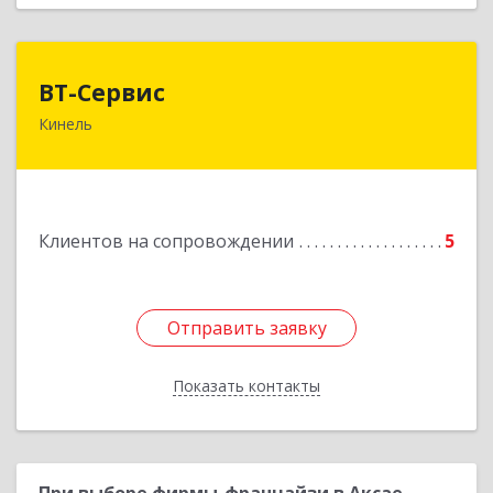
ВТ-Сервис
ВТ-Сервис
Кинель
446436, Самарская обл, Кинель г, Маяковского
ул, дом № 61
Подробнее
Клиентов на сопровождении
5
Отправить заявку
Отправить заявку
Показать контакты
Назад