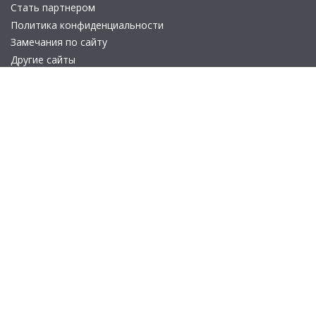
Стать партнером
Политика конфиденциальности
Замечания по сайту
Другие сайты
Телефон:
+7 (495) 737-92-57
Email:
site_v8@1c.ru
Отдел продаж:
г. Москва
,
улица Селезнёвская, дом 21
© 2026 АО «Группа 1С» (правопреемник «1С»). Все права на сайт
защищены
© 2011- 2026 ООО «1С-Софт» (
о компании
).
Исключительное право на технологическую платформу
«1С:Предприятие 8» и типовые конфигурации программных
продуктов системы «1С:Предприятие 8», представленные на
этом сайте, принадлежит ООО «1С-Софт» - 100% дочерней