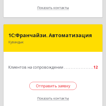
Показать контакты
Назад
1С:Франчайзи. Автоматизация
1С:Франчайзи. Автоматизация
Кувандык
462220, Оренбургская обл, Кувандыкский р-н,
Кувандык г, Советская ул, дом № 10
Подробнее
Клиентов на сопровождении
12
Отправить заявку
Отправить заявку
Показать контакты
Назад