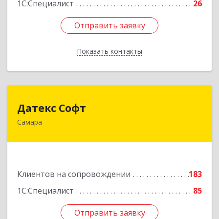
1С:Специалист
26
Отправить заявку
Отправить заявку
Показать контакты
Назад
Датекс Софт
Датекс Софт
Самара
443070, Самарская обл, Самара г, Партизанская
ул, дом № 86, оф.723
Подробнее
Клиентов на сопровождении
183
1С:Специалист
85
Отправить заявку
Отправить заявку