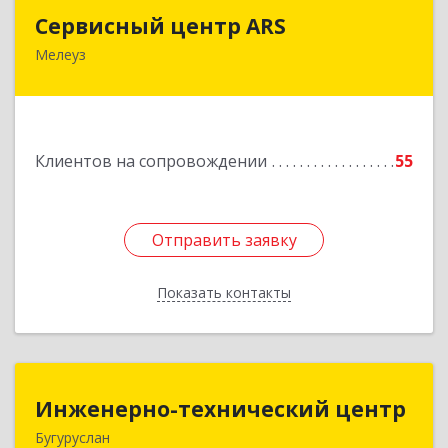
Сервисный центр ARS
Сервисный центр ARS
Мелеуз
Подробнее
Клиентов на сопровождении
55
Отправить заявку
Отправить заявку
Показать контакты
Назад
Инженерно-технический центр
Инженерно-технический центр
Бугуруслан
461633, Оренбургская обл, Бугуруслан г,