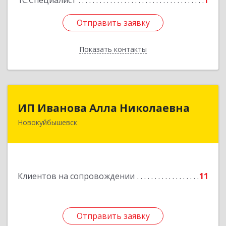
1С:Специалист
1
Отправить заявку
Отправить заявку
Показать контакты
Назад
ИП Иванова Алла Николаевна
ИП Иванова Алла Николаевна
Новокуйбышевск
446 201, Самарская обл.,
г.Новокуйбышевск,ул.Ворошилова,д.30,кв.70
Подробнее
Клиентов на сопровождении
11
Отправить заявку
Отправить заявку