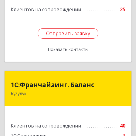
Клиентов на сопровождении
25
Подробнее
Отправить заявку
Отправить заявку
Показать контакты
Назад
1С:Франчайзинг. Баланс
1С:Франчайзинг. Баланс
Бузулук
461040, Оренбургская обл, Бузулукский р-н,
Бузулук г, Рожкова ул, дом № 39
Подробнее
Клиентов на сопровождении
40