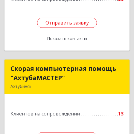
Отправить заявку
Отправить заявку
Показать контакты
Назад
Скорая компьютерная помощь
Скорая компьютерная помощь
"АхтубаМАСТЕР"
"АхтубаМАСТЕР"
Ахтубинск
416506, Астраханская обл, Ахтубинский р-н,
Ахтубинск г, Буденного ул, дом № 7, кв.30
Клиентов на сопровождении
13
Подробнее