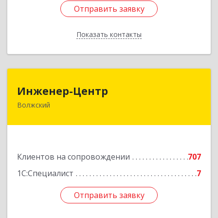
Отправить заявку
Отправить заявку
Показать контакты
Назад
Инженер-Центр
Инженер-Центр
Волжский
404120, Волгоградская обл, Волжский г, им
генерала Карбышева ул, дом № 76
Подробнее
Клиентов на сопровождении
707
1С:Специалист
7
Отправить заявку
Отправить заявку