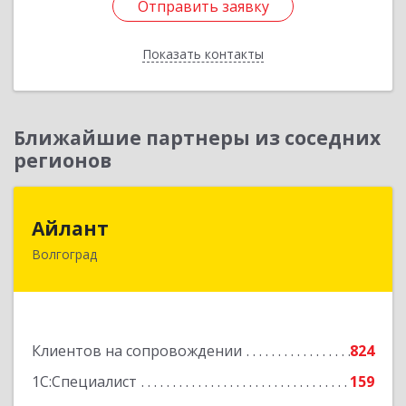
Отправить заявку
Отправить заявку
Показать контакты
Назад
Ближайшие партнеры из соседних
регионов
Айлант
Айлант
Волгоград
400001, Волгоградская обл, Волгоград г, им
Канунникова ул, дом № 11А
Подробнее
Клиентов на сопровождении
824
1С:Специалист
159