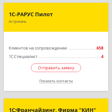
1С-РАРУС Пилот
1С-РАРУС Пилот
Астрахань
414024, Астраханская обл, Астрахань г,
Бакинская ул, корпус 78, пом.28, КОМ. 31
Подробнее
Клиентов на сопровождении
658
1С:Специалист
4
Отправить заявку
Отправить заявку
Показать контакты
Назад
1С:Франчайзинг. Фирма "КИН"
1С:Франчайзинг. Фирма "КИН"