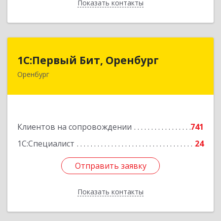
Показать контакты
Назад
1С:Первый Бит, Оренбург
1С:Первый Бит, Оренбург
Оренбург
460044, Оренбургская обл, Оренбург, Березка
ул, дом № 2/5, пом.4
Подробнее
Клиентов на сопровождении
741
1С:Специалист
24
Отправить заявку
Отправить заявку
Показать контакты
Назад