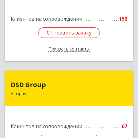
Подробнее
Клиентов на сопровождении
150
Отправить заявку
Отправить заявку
Показать контакты
Назад
DSD Group
DSD Group
Атырау
060007, Республика Казахстан, Атырауская
область, г.Атырау, ул. Абая, дом № 11, к.25
Подробнее
Клиентов на сопровождении
67