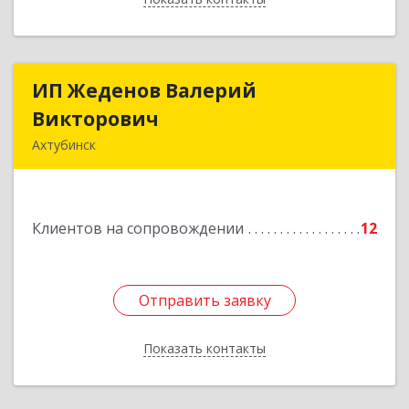
ИП Жеденов Валерий
ИП Жеденов Валерий
Викторович
Викторович
Ахтубинск
416500, Астраханская обл, Ахтубинский р-н,
Ахтубинск г, Ст.Лаврентьева ул, дом № 2, кв.48
Клиентов на сопровождении
12
Подробнее
Отправить заявку
Отправить заявку
Показать контакты
Назад