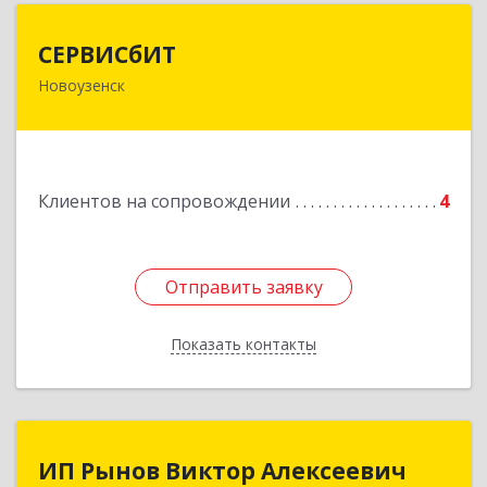
СЕРВИСбИТ
СЕРВИСбИТ
Новоузенск
413 360, Саратовская обл, Новоузенский р-н,
г.Новоузенск, ул. Революции, д.29
Подробнее
Клиентов на сопровождении
4
Отправить заявку
Отправить заявку
Показать контакты
Назад
ИП Рынов Виктор Алексеевич
ИП Рынов Виктор Алексеевич