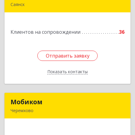
Саянск
666303, Иркутская обл, Саянск г, Юбилейный
мкр, дом № 38
Клиентов на сопровождении
36
Подробнее
Отправить заявку
Отправить заявку
Показать контакты
Назад
Мобиком
Мобиком
Черемхово
Подробнее