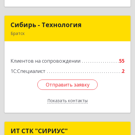
Сибирь - Технология
Сибирь - Технология
Братск
665710, Иркутская обл, Братск г, Снежная
(Центральный ж/р) ул, дом № 13
Клиентов на сопровождении
55
Подробнее
1С:Специалист
2
Отправить заявку
Отправить заявку
Показать контакты
Назад
ИТ СТК "СИРИУС"
ИТ СТК "СИРИУС"