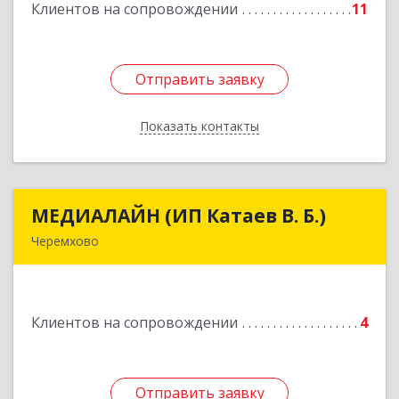
Клиентов на сопровождении
11
Отправить заявку
Отправить заявку
Показать контакты
Назад
МЕДИАЛАЙН (ИП Катаев В. Б.)
МЕДИАЛАЙН (ИП Катаев В. Б.)
Черемхово
665413, Иркутская обл, Черемхово г, Ленина ул,
дом № 5, оф.328
Клиентов на сопровождении
4
Подробнее
Отправить заявку
Отправить заявку