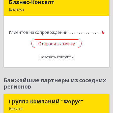
Бизнес-Консалт
Бизнес-Консалт
Шелехов
666034, Иркутская обл, Шелехов г, Култукский
тракт ул
Клиентов на сопровождении
6
Подробнее
Отправить заявку
Отправить заявку
Показать контакты
Назад
Ближайшие партнеры из соседних
регионов
Группа компаний "Форус"
Группа компаний "Форус"
Иркутск