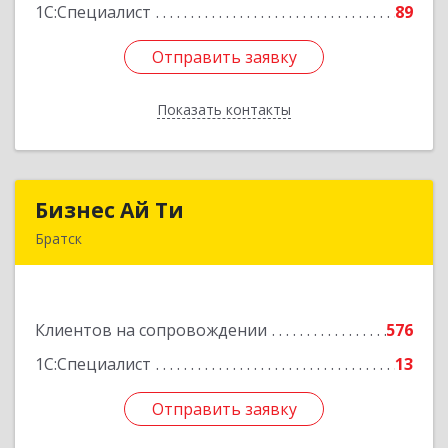
1С:Специалист
89
Отправить заявку
Отправить заявку
Показать контакты
Назад
Бизнес Ай Ти
Бизнес Ай Ти
Братск
665717, Иркутская обл, Братск г, Центральный
жилрайон, Мира ул, дом № 27B, оф.14
Клиентов на сопровождении
576
Подробнее
1С:Специалист
13
Отправить заявку
Отправить заявку