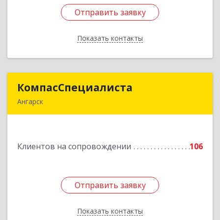
Отправить заявку
Отправить заявку
Показать контакты
Назад
КомпасСпециалиста
КомпасСпециалиста
Ангарск
665826, Иркутская обл, Ангарск г, 12А мкр, дом
№ 7, 86
Клиентов на сопровождении
106
Подробнее
Отправить заявку
Отправить заявку
Показать контакты
Назад