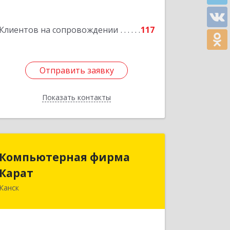
Клиентов на сопровождении
117
Отправить заявку
Отправить заявку
Показать контакты
Назад
Компьютерная фирма
Компьютерная фирма
Карат
Карат
Канск
663600, Красноярский край, Канск г,
Пролетарская ул, дом № 34
Подробнее