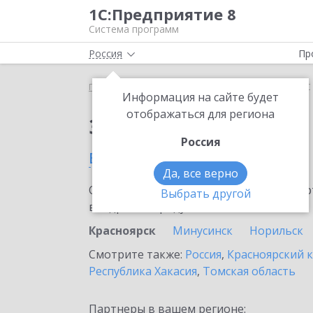
1С:Предприятие 8
Система программ
Россия
Пр
Главная
Тарифы ИТС
ИТС Ритейл ПРОФ
ИТС
Информация на сайте будет
отображаться для региона
Заказать ИТС Ритей
Россия
в Красноярске
Да, все верно
Ознакомьтесь с информационными карт
Выбрать другой
внедрение продукта.
Красноярск
Минусинск
Норильск
Смотрите также:
Россия
,
Красноярский 
Республика Хакасия
,
Томская область
Партнеры в вашем регионе: