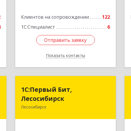
Подробнее
2
Клиентов на сопровождении
122
4
1С:Специалист
6
Отправить заявку
Отправить заявку
Показать контакты
Назад
т
1С:Первый Бит,
1С:Первый Бит,
Лесосибирск
Лесосибирск
,
А
Лесосибирск
662544, Красноярский край,
Лесосибирск г, Привокзальная ул,
е
дом № 12, оф.216