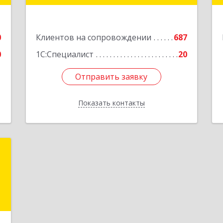
,
ы
Подробнее
2
0
Клиентов на сопровождении
687
е
0
1С:Специалист
20
Отправить заявку
Отправить заявку
Показать контакты
Назад
Н
,
а
3