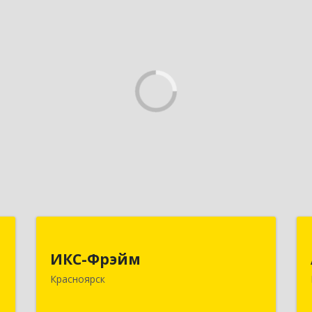
,
ИКС-Фрэйм
,
ИКС-Фрэйм
660077, Красноярский край,
с
Красноярск
Красноярск г, Батурина ул, дом № 32,
пом.4