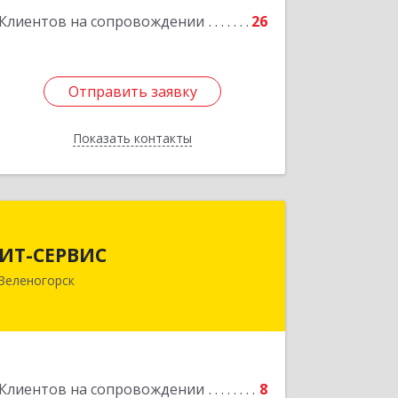
Клиентов на сопровождении
26
Отправить заявку
Отправить заявку
Показать контакты
Назад
ИТ-СЕРВИС
ИТ-СЕРВИС
663690, Красноярский край,
Зеленогорск
Зеленогорск г, Гагарина ул, дом № 34
Подробнее
Клиентов на сопровождении
8