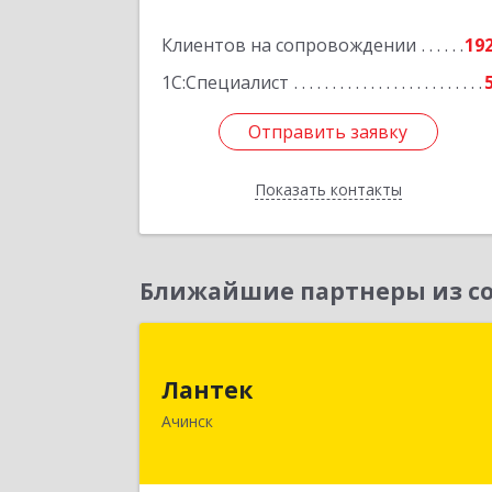
Подробне
Клиентов на сопровождении
19
1С:Специалист
Отправить заявку
Отправить заявку
Показать контакты
Назад
Ближайшие партнеры из со
Ланте
Лантек
662153, Красноярский край, Ачинск г
Ачинск
Декабристов ул, дом № 5
Подробне