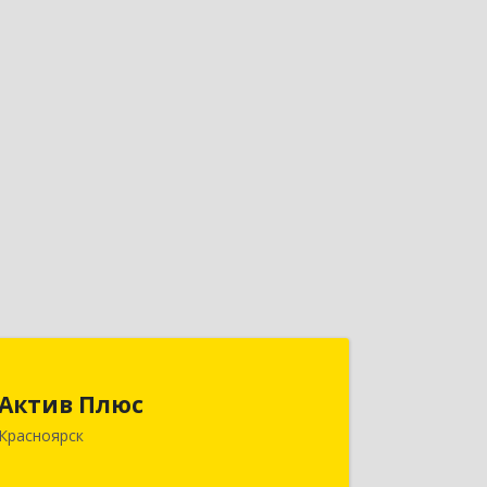
Актив Плюс
Актив Плюс
660017, Красноярский край,
Красноярск
Красноярск г, Обороны ул, дом № 3,
оф.220