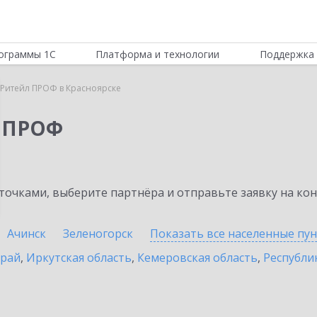
ограммы 1С
Платформа и технологии
Поддержка 
 Ритейл ПРОФ в Красноярске
л ПРОФ
очками, выберите партнёра и отправьте заявку на ко
Ачинск
Зеленогорск
Показать все населенные
пу
край
,
Иркутская область
,
Кемеровская область
,
Республик