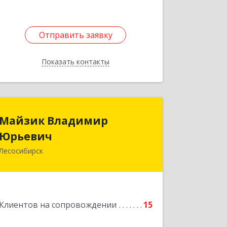
Отправить заявку
Отправить заявку
Показать контакты
Назад
Майзик Владимир
Майзик Владимир
Юрьевич
Юрьевич
Лесосибирск
Подробнее
Клиентов на сопровождении
15