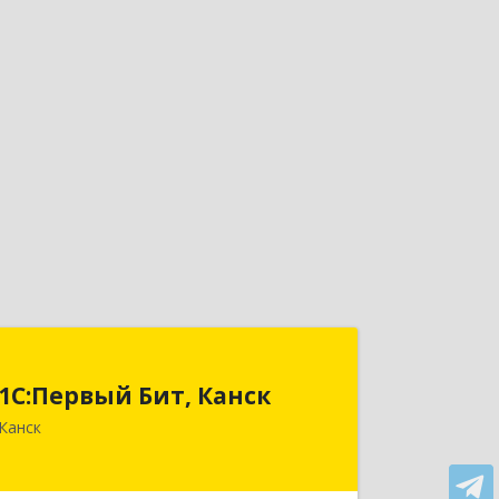
1С:Первый Бит, Канск
1С:Первый Бит, Канск
663600, Красноярский край, Канск г,
Канск
30 лет ВЛКСМ ул, дом № 20, пом.25
Подробнее