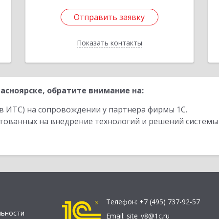
Отправить заявку
Отправить заявку
Показать контакты
Назад
асноярске, обратите внимание на:
в ИТС) на сопровождении у партнера фирмы 1С.
стованных на внедрение технологий и решений системы
Телефон:
+7 (495) 737-92-57
льности
Email:
site_v8@1c.ru