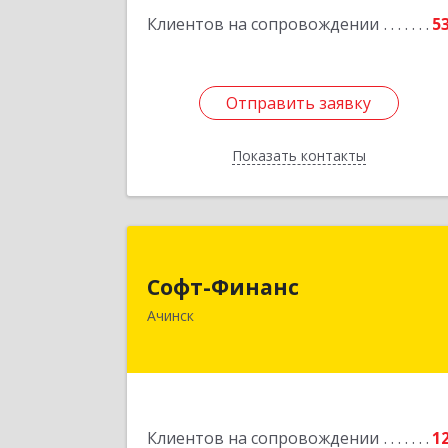
Клиентов на сопровождении
5
Отправить заявку
Отправить заявку
Показать контакты
Назад
Софт-Финан
Софт-Финанс
662150, Красноярский край, Ачинск г
Ачинск
1-й мкр, дом № 55А, корпус 
Подробне
Клиентов на сопровождении
1