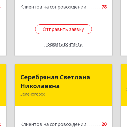
Подробнее
3
Клиентов на сопровождении
78
Отправить заявку
Отправить заявку
Показать контакты
Назад
с
Серебряная Светлана
Серебряная Светлана
Николаевна
Николаевна
,
2
Зеленогорск
663690, Краноярский край,
Зленогорск г, Энергетиков, дом № 14,
е
кв.37
Подробнее
2
Клиентов на сопровождении
20