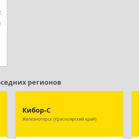
е
2
5
седних регионов
к
Кибор-С
Кибор-С
,
662973, Красноярский край,
Железногорск (Красноярский край)
8
Железногорск г, Белорусская ул, дом
№ 30 Б, пом.16
е