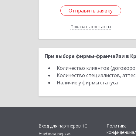
Отправить заявку
Отправить заявку
Показать контакты
Назад
При выборе фирмы-франчайзи в Кр
Количество клиентов (договоро
Количество специалистов, атте
Наличие у фирмы статуса
Вход для партнеров 1С
Политика
конфиденциа
Учебная версия